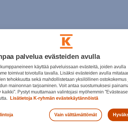
paa palvelua evästeiden avulla
kumppaneineen käyttää palveluissaan evästeitä, joiden avulla
e toimivat toivotulla tavalla. Lisäksi evästeiden avulla mitataa
den tehokkuutta sekä mahdollistetaan yksilöllinen ostokokemus 
dun mainonnan tarjoaminen. Voit antaa suostumuksesi painama
 kaikki”. Pystyt muuttamaan valintojasi myöhemmin ”Evästeaset
utta.
Lisätietoja K-ryhmän evästekäytännöistä
lintoja
Vain välttämättömät
Hyväks