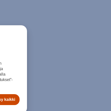
n
ja
lla
ukset”-
y kaikki