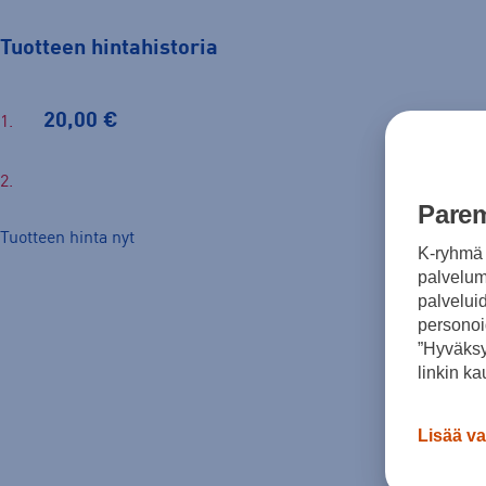
Tuotteen hintahistoria
20,00 €
Parem
Tuotteen hinta nyt
K-ryhmä 
palvelumm
palvelui
personoi
”Hyväksy
linkin ka
Lisää va