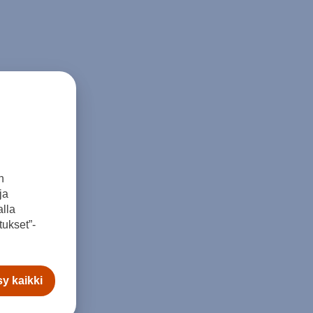
n
ja
lla
ukset”-
y kaikki