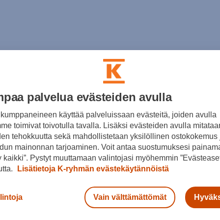
paa palvelua evästeiden avulla
kumppaneineen käyttää palveluissaan evästeitä, joiden avulla
e toimivat toivotulla tavalla. Lisäksi evästeiden avulla mitataa
den tehokkuutta sekä mahdollistetaan yksilöllinen ostokokemus 
dun mainonnan tarjoaminen. Voit antaa suostumuksesi painama
 kaikki”. Pystyt muuttamaan valintojasi myöhemmin ”Evästeaset
utta.
Lisätietoja K-ryhmän evästekäytännöistä
lintoja
Vain välttämättömät
Hyväks