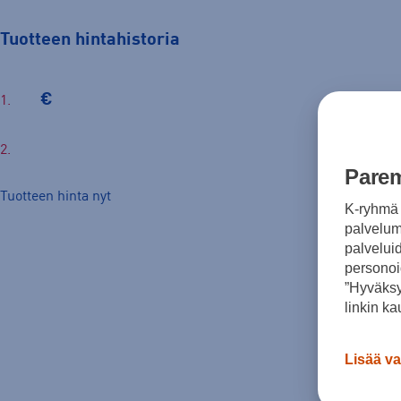
Tuotteen hintahistoria
€
Parem
Tuotteen hinta nyt
K-ryhmä 
palvelumm
palvelui
personoi
”Hyväksy
linkin ka
Lisää va