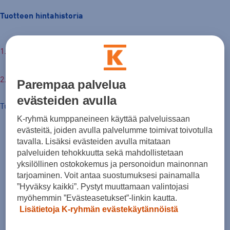
Tuotteen hintahistoria
26,00 €
Parempaa palvelua
evästeiden avulla
Tuotteen hinta nyt
K-ryhmä kumppaneineen käyttää palveluissaan
evästeitä, joiden avulla palvelumme toimivat toivotulla
tavalla. Lisäksi evästeiden avulla mitataan
palveluiden tehokkuutta sekä mahdollistetaan
yksilöllinen ostokokemus ja personoidun mainonnan
tarjoaminen. Voit antaa suostumuksesi painamalla
”Hyväksy kaikki”. Pystyt muuttamaan valintojasi
myöhemmin ”Evästeasetukset”-linkin kautta.
Lisätietoja K-ryhmän evästekäytännöistä