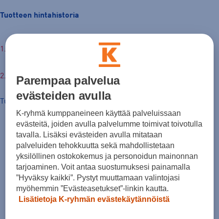
Tuotteen hintahistoria
129,00 €
Parempaa palvelua
evästeiden avulla
Tuotteen hinta nyt
K-ryhmä kumppaneineen käyttää palveluissaan
evästeitä, joiden avulla palvelumme toimivat toivotulla
tavalla. Lisäksi evästeiden avulla mitataan
palveluiden tehokkuutta sekä mahdollistetaan
yksilöllinen ostokokemus ja personoidun mainonnan
tarjoaminen. Voit antaa suostumuksesi painamalla
”Hyväksy kaikki”. Pystyt muuttamaan valintojasi
myöhemmin ”Evästeasetukset”-linkin kautta.
Lisätietoja K-ryhmän evästekäytännöistä