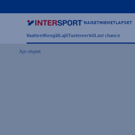
NAISET
MIEHET
LAPSET
Vaatteet
Kengät
Lajit
Tuotemerkit
Last chance
Ajo-ohjeet