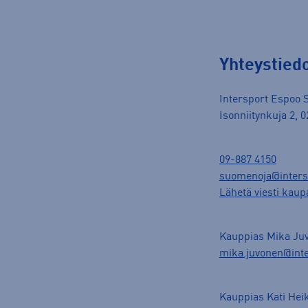
Yhteystied
Intersport Espoo 
Isonniitynkuja 2,
09-887 4150
suomenoja@intersp
Lähetä viesti kaup
Kauppias Mika Ju
mika.juvonen@inte
Kauppias Kati Hei