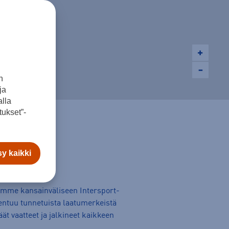
n
ja
lla
ukset”-
y kaikki
lumme kansainväliseen Intersport-
ntuu tunnetuista laatumerkeistä
t vaatteet ja jalkineet kaikkeen