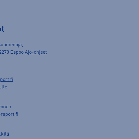
ot
Suomenoja,
 02270 Espoo
Ajo-ohjeet
ort.fi
alle
vonen
rsport.fi
kkilä