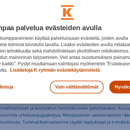
paa palvelua evästeiden avulla
kumppaneineen käyttää palveluissaan evästeitä, joiden avulla
e toimivat toivotulla tavalla. Lisäksi evästeiden avulla mitataa
den tehokkuutta sekä mahdollistetaan yksilöllinen ostokokemus 
dun mainonnan tarjoaminen. Voit antaa suostumuksesi painama
 kaikki”. Pystyt muuttamaan valintojasi myöhemmin ”Evästeaset
utta.
Lisätietoja K-ryhmän evästekäytännöistä
 Suomenoja
lintoja
Vain välttämättömät
Hyväks
mmattitaitoisen ja koulutetun henkilökunnan palveltavaksi. Kuu
suurinta urheilukauppaketjua. Monipuolinen valikoimamme rake
tuotteista. Tuotevalikoimastamme löydät laadukkaat ja trendikkää