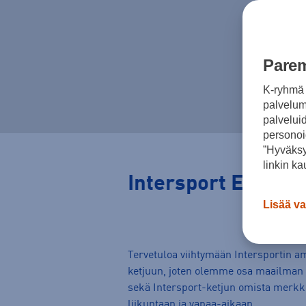
Parem
K-ryhmä 
palvelumm
palvelui
personoi
”Hyväksy
linkin ka
Intersport Espoo
Lisää va
Tervetuloa viihtymään Intersportin a
ketjuun, joten olemme osa maailman 
sekä Intersport-ketjun omista merkki
liikuntaan ja vapaa-aikaan.