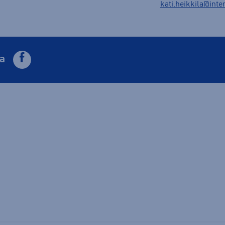
kati.heikkila@inter
a