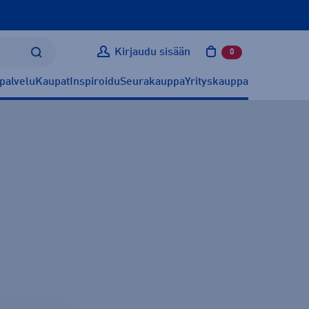
Kirjaudu sisään
0
tuotetta ostoskoris
palvelu
Kaupat
Inspiroidu
Seurakauppa
Yrityskauppa