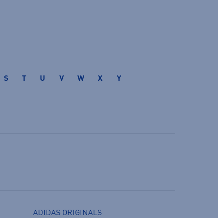
S
T
U
V
W
X
Y
ADIDAS ORIGINALS