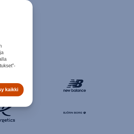
a.
n
ja
lla
ukset”-
y kaikki