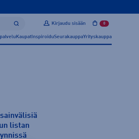
Kirjaudu sisään
0
tuotetta ostoskoris
palvelu
Kaupat
Inspiroidu
Seurakauppa
Yrityskauppa
sainvälisiä
un listan
ynnissä