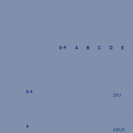
0-9
A
B
C
D
E
0-9
2XU
A
ABUS