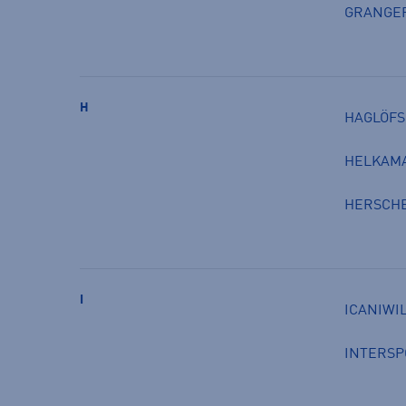
GRANGE
H
HAGLÖFS
HELKAM
HERSCH
I
ICANIWI
INTERSP