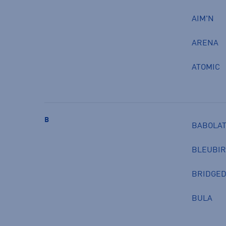
AIM'N
ARENA
ATOMIC
B
BABOLA
BLEUBI
BRIDGE
BULA