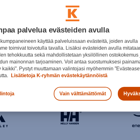
oitakin merkkejä myös listan ulkopuolelt
paa palvelua evästeiden avulla
kumppaneineen käyttää palveluissaan evästeitä, joiden avulla
e toimivat toivotulla tavalla. Lisäksi evästeiden avulla mitataa
den tehokkuutta sekä mahdollistetaan yksilöllinen ostokokemus 
dun mainonnan tarjoaminen. Voit antaa suostumuksesi painama
Suosituimmat tuotemerkit
 kaikki”. Pystyt muuttamaan valintojasi myöhemmin ”Evästeaset
utta.
Lisätietoja K-ryhmän evästekäytännöistä
lintoja
Vain välttämättömät
Hyväks