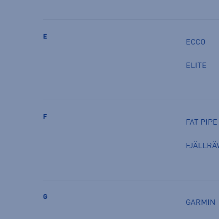
E
ECCO
ELITE
F
FAT PIPE
FJÄLLRÄ
G
GARMIN