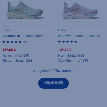
Hoka
Hoka
W Clifton 10 - juoksukengät
W Clifton 10 Wide - juoksukengät
(72)
(1)
129,00 €
129,00 €
Norm. hinta:
165€
Norm. hinta:
165€
30pv alin hinta: 129€
30pv alin hinta: 129€
Näkyvissä
30
/
54
tuotetta
.
Näytä lisää