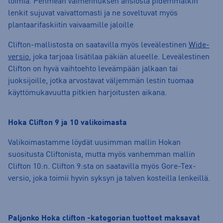
toimia. Pehmeän vaimennuksen ansiosta pidemmätkin
lenkit sujuvat vaivattomasti ja ne soveltuvat myös
plantaarifaskiitin vaivaamille jaloille
Clifton-mallistosta on saatavilla myös leveälestinen
Wide-
versio
, joka tarjoaa lisätilaa päkiän alueelle. Leveälestinen
Clifton on hyvä vaihtoehto leveämpään jalkaan tai
juoksijoille, jotka arvostavat väljemmän lestin tuomaa
käyttömukavuutta pitkien harjoitusten aikana.
Hoka Clifton 9 ja 10 valikoimasta
Valikoimastamme löydät uusimman mallin Hokan
suositusta Cliftonista, mutta myös vanhemman mallin
Clifton 10:n. Clifton 9:sta on saatavilla myös Gore-Tex-
versio, joka toimii hyvin syksyn ja talven kosteilla lenkeillä.
Paljonko Hoka clifton -kategorian tuotteet maksavat