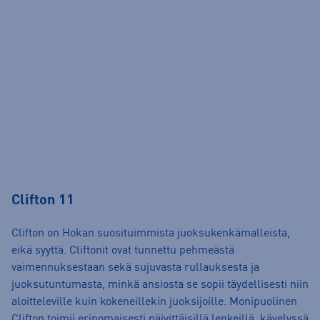
Clifton 11
Clifton on Hokan suosituimmista juoksukenkämalleista,
eikä syyttä. Cliftonit ovat tunnettu pehmeästä
vaimennuksestaan sekä sujuvasta rullauksesta ja
juoksutuntumasta, minkä ansiosta se sopii täydellisesti niin
aloitteleville kuin kokeneillekin juoksijoille. Monipuolinen
Clifton toimii erinomaisesti päivittäisillä lenkeillä, kävelyssä