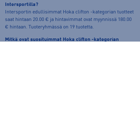
Intersportilla?
Intersportin edullisimmat Hoka clifton -kategorian tuotteet
saat hintaan 20.00 € ja hintavimmat ovat myynnissä 180.00
€ hintaan. Tuoteryhmässä on 19 tuotetta.
Mitkä ovat suosituimmat Hoka clifton -kategorian
tuotteet?
Tällä hetkellä tuoteryhmän suosituimmat tuotteet ovat
Hoka
W Clifton 10 - naisten juoksukengät
,
Hoka W Clifton 10 -
naisten juoksukengät
ja
Hoka W Clifton 10 - naisten
juoksukengät
.
Onko verkkokaupasta tilatuilla tuotteilla maksuton
palautusoikeus?
Ilman muuta. Kaikkien verkkokaupasta tilattujen tuotteiden
palautusaika on 30 vrk tuotteen saapumisesta.
Palauttaminen on normaalitoimitettaville tuotteille ilmaista.
Lue lisää palautusehdoista täältä:
https://www.intersport.fi/fi/palautuslomake-