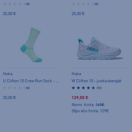
(0)
(0)
20,00 €
20,00 €
Hoka
Hoka
U Clifton 10 Crew Run Sock - pitkät sukat
W Clifton 10 - juoksukengät
(0)
(72)
20,00 €
129,00 €
Norm. hinta:
165€
30pv alin hinta: 129€