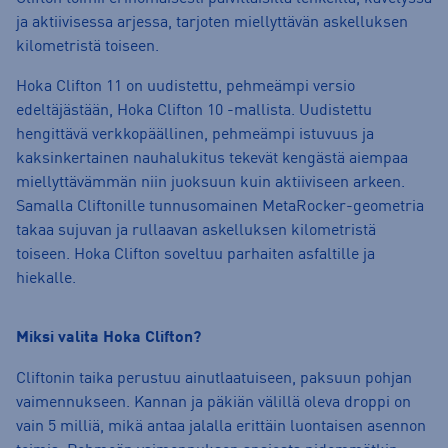
ja aktiivisessa arjessa, tarjoten miellyttävän askelluksen
kilometristä toiseen.
Hoka Clifton 11 on uudistettu, pehmeämpi versio
edeltäjästään, Hoka Clifton 10 -mallista. Uudistettu
hengittävä verkkopäällinen, pehmeämpi istuvuus ja
kaksinkertainen nauhalukitus tekevät kengästä aiempaa
miellyttävämmän niin juoksuun kuin aktiiviseen arkeen.
Samalla Cliftonille tunnusomainen MetaRocker-geometria
takaa sujuvan ja rullaavan askelluksen kilometristä
toiseen. Hoka Clifton soveltuu parhaiten asfaltille ja
hiekalle.
Miksi valita Hoka Clifton?
Cliftonin taika perustuu ainutlaatuiseen, paksuun pohjan
vaimennukseen. Kannan ja päkiän välillä oleva droppi on
vain 5 milliä, mikä antaa jalalla erittäin luontaisen asennon