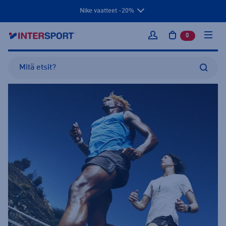
Nike vaatteet -20%
0
tuotetta osto
Kirjaudu sisään