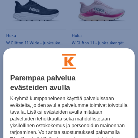
Hoka
Hoka
W Clifton 11 Wide - juoksukengät
W Clifton 11 - juoksukengät
(0)
(0)
159,00 €
159,00 €
Norm. hinta:
165€
Norm. hinta:
165€
30pv alin hinta: 165€
30pv alin hinta: 165€
Parempaa palvelua
evästeiden avulla
K-ryhmä kumppaneineen käyttää palveluissaan
evästeitä, joiden avulla palvelumme toimivat toivotulla
tavalla. Lisäksi evästeiden avulla mitataan
palveluiden tehokkuutta sekä mahdollistetaan
yksilöllinen ostokokemus ja personoidun mainonnan
tarjoaminen. Voit antaa suostumuksesi painamalla
Hoka
Hoka