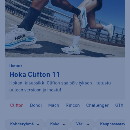
Uutuus
Hoka Clifton 11
Hokan ikisuosikki Clifton saa päivityksen - tutustu
uuteen versioon ja ihastu!
ät
Clifton
Bondi
Mach
Rincon
Challenger
GTX
Kohderyhmä
Koko
Väri
Kauppasaatavuu