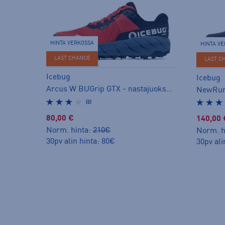
HINTA VERKOSSA
HINTA V
LAST CHANCE
LAST C
Icebug
Icebug
Arcus W BUGrip GTX - nastajuoksukengät
(2)
80,00 €
140,00 
Norm. hinta:
210€
Norm. h
30pv alin hinta: 80€
30pv ali