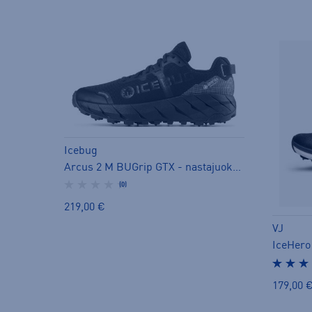
Icebug
Arcus 2 M BUGrip GTX - nastajuoksukengät
(0)
219,00 €
VJ
IceHero
179,00 