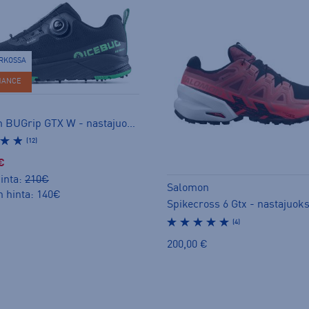
ERKOSSA
HANCE
NewRun BUGrip GTX W - nastajuoksukengät
(12)
€
inta:
210€
Salomon
n hinta: 140€
(4)
200,00 €