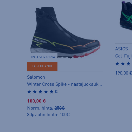
ASICS
HINTA VERKOSSA
LAST CHANCE
190,00 
Salomon
Winter Cross Spike - nastajuoksukengät
(2)
100,00 €
Norm. hinta:
250€
30pv alin hinta: 100€