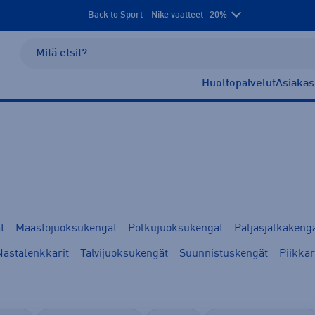
Back to Sport - Nike vaatteet -20%
Huoltopalvelut
Asiakas
t
Maastojuoksukengät
Polkujuoksukengät
Paljasjalkakeng
Nastalenkkarit
Talvijuoksukengät
Suunnistuskengät
Piikkar