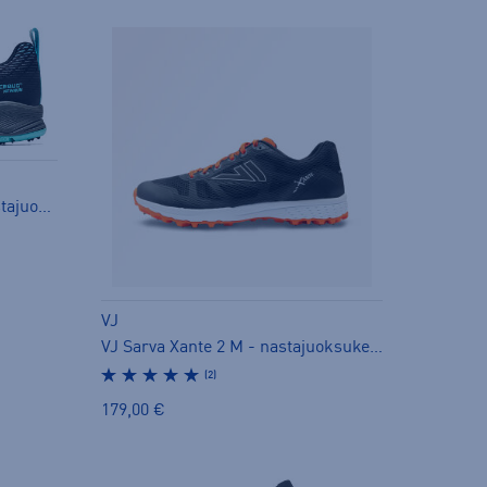
NewRun BUGrip GTX W - nastajuoksukengät
VJ
VJ Sarva Xante 2 M - nastajuoksukengät
(2)
179,00 €