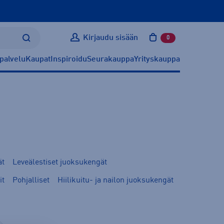
Kirjaudu sisään
0
tuotetta ostoskoris
palvelu
Kaupat
Inspiroidu
Seurakauppa
Yrityskauppa
ät
Leveälestiset juoksukengät
it
Pohjalliset
Hiilikuitu- ja nailon juoksukengät