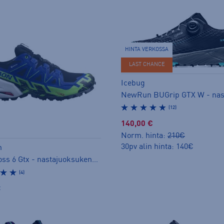
HINTA VERKOSSA
LAST CHANCE
Icebug
(12)
140,00 €
Norm. hinta:
210€
30pv alin hinta: 140€
n
Spikecross 6 Gtx - nastajuoksukengät
(4)
€