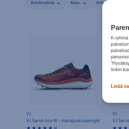
Kohderyhmä
Koko
Brändi
Vä
Parem
K-ryhmä 
palvelumm
palvelui
personoi
”Hyväksy
linkin ka
Lisää va
VJ
VJ
VJ Sarva Ace W - nastajuoksukengät
(6)