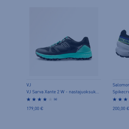
VJ
Salomo
VJ Sarva Xante 2 W - nastajuoksukengät
(6)
179,00 €
200,00 