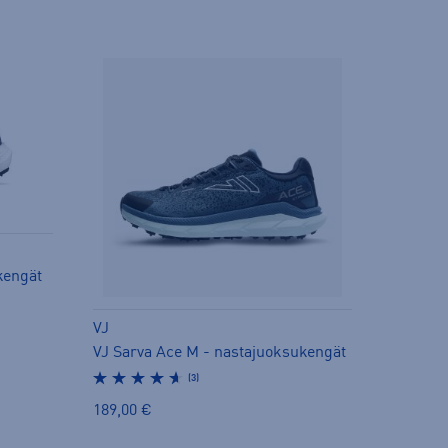
kengät
VJ
VJ Sarva Ace M - nastajuoksukengät
(3)
189,00 €