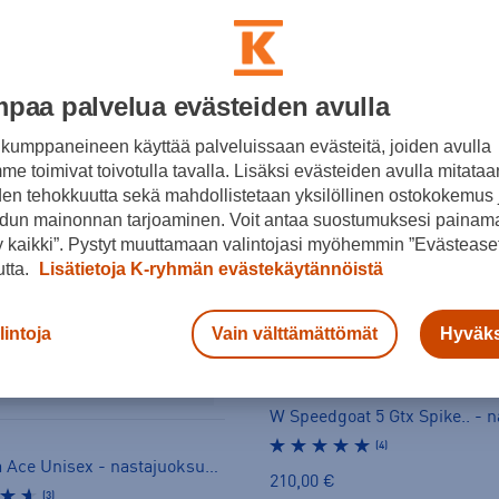
ri
Harjoitusalusta
Tuki
Kauppasaatavuus
paa palvelua evästeiden avulla
kumppaneineen käyttää palveluissaan evästeitä, joiden avulla
e toimivat toivotulla tavalla. Lisäksi evästeiden avulla mitataa
den tehokkuutta sekä mahdollistetaan yksilöllinen ostokokemus 
dun mainonnan tarjoaminen. Voit antaa suostumuksesi painama
 kaikki”. Pystyt muuttamaan valintojasi myöhemmin ”Evästeaset
utta.
Lisätietoja K-ryhmän evästekäytännöistä
lintoja
Vain välttämättömät
Hyväks
Hoka
(4)
VJ Sarva Ace Unisex - nastajuoksukengät
210,00 €
(3)