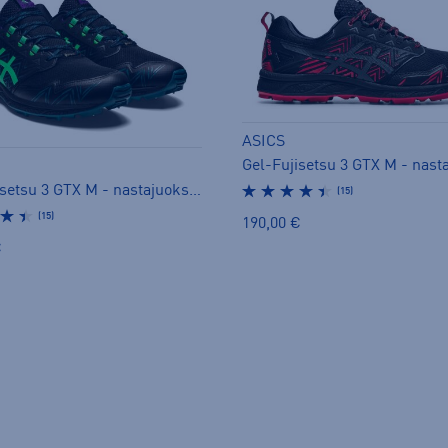
ASICS
Gel-Fujisetsu 3 GTX M - nastajuoksukengät
(15)
(15)
190,00 €
€