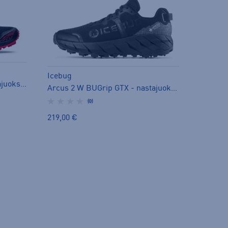
Icebug
Gel-Fujisetsu 3 GTX M - nastajuoksukengät
Arcus 2 W BUGrip GTX - nastajuoksukengät
(0)
219,00 €