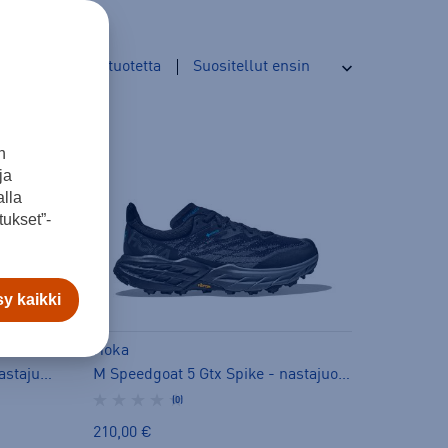
25
tuotetta
n
ja
lla
ukset”-
y kaikki
Hoka
W Speedgoat 5 Gtx Spike.. - nastajuoksukengät
M Speedgoat 5 Gtx Spike - nastajuoksukengät
(0)
210,00 €