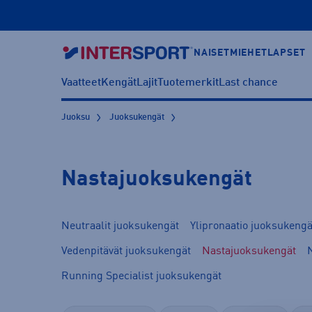
NAISET
MIEHET
LAPSET
Vaatteet
Kengät
Lajit
Tuotemerkit
Last chance
Juoksu
Juoksukengät
Nastajuoksukengät
Neutraalit juoksukengät
Ylipronaatio juoksukengä
Vedenpitävät juoksukengät
Nastajuoksukengät
Running Specialist juoksukengät