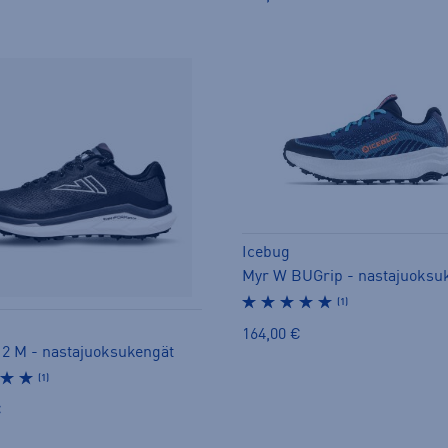
Icebug
Myr W BUGrip - nastajuoksu
(1)
164,00 €
 2 M - nastajuoksukengät
(1)
€