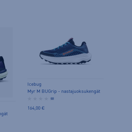
Icebug
Myr M BUGrip - nastajuoksukengät
(0)
164,00 €
ngät