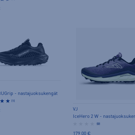
€
UGrip - nastajuoksukengät
(1)
VJ
€
IceHero 2 W - nastajuoksuke
(0)
179,00 €