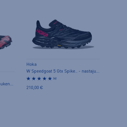
Hoka
W Speedgoat 5 Gtx Spike.. - nastajuoksukengät
(4)
Spikecross 6 Gtx - nastajuoksukengät
210,00 €