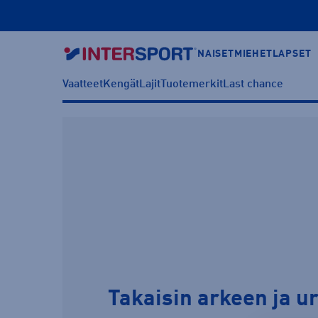
NAISET
MIEHET
LAPSET
Vaatteet
Kengät
Lajit
Tuotemerkit
Last chance
Takaisin arkeen ja u