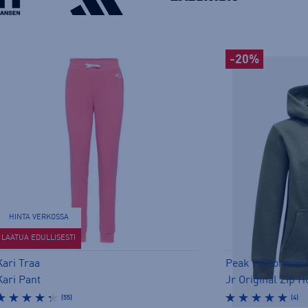
-20%
HINTA VERKOSSA
LAATUA EDULLISESTI
Kari Traa
Peak Performan
Kari Pant
Jr Original Zip H
(55)
(4)