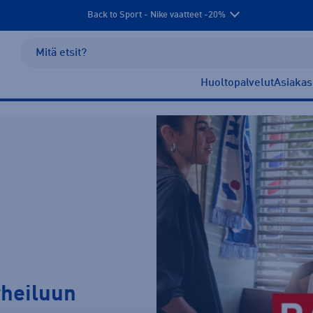
Back to Sport - Nike vaatteet -20%
Huoltopalvelut
Asiakas
rheiluun