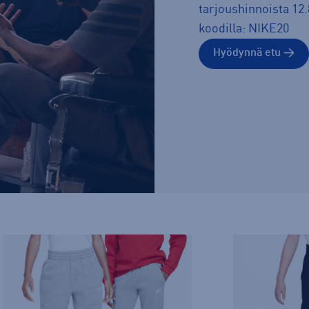
tarjoushinnoista 12.
koodilla: NIKE20
Hyödynnä etu →