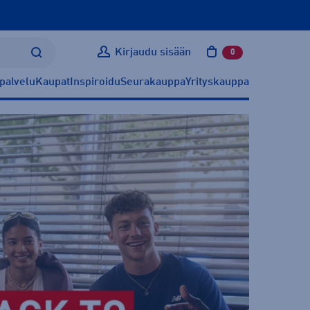
Kirjaudu sisään
0
tuotetta ostoskoris
palvelu
Kaupat
Inspiroidu
Seurakauppa
Yrityskauppa