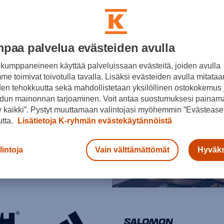
öillä alkavaan
rkeen!
20%
Tennarit
paa palvelua evästeiden avulla
kumppaneineen käyttää palveluissaan evästeitä, joiden avulla
e toimivat toivotulla tavalla. Lisäksi evästeiden avulla mitataa
den tehokkuutta sekä mahdollistetaan yksilöllinen ostokokemus 
dun mainonnan tarjoaminen. Voit antaa suostumuksesi painama
 kaikki”. Pystyt muuttamaan valintojasi myöhemmin ”Evästeaset
utta.
Lisätietoja K-ryhmän evästekäytännöistä
lintoja
Vain välttämättömät
Hyväks