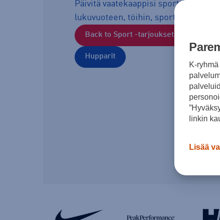
Päivitä vaatekaappisi sporttisilla löyd
lukuvuoteen, töihin, sporttiin sekä a
Back to Sport -tarjoukset
Nike -
Parem
Hupparit
K-ryhmä 
palvelumm
palvelui
personoi
”Hyväksy
linkin ka
Lisää va