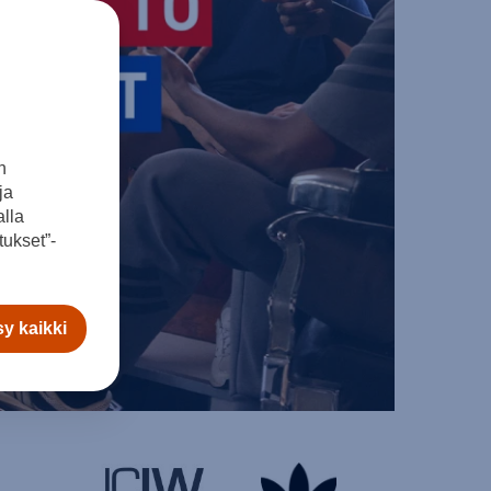
n
ja
lla
ukset”-
y kaikki