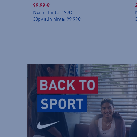
99,99 €
Norm. hinta:
190€
30pv alin hinta: 99,99€