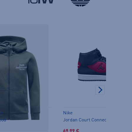
ce
Nike
ood
Jordan Court Connect Mid Shoes 
69,99 €