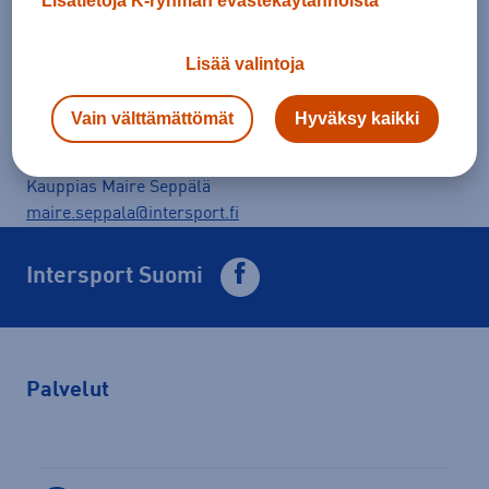
Lisätietoja K-ryhmän evästekäytännöistä
Lähetä viesti kaupalle
Lisää valintoja
Kauppias Aki Seppälä
aki.seppala@intersport.fi
Vain välttämättömät
Hyväksy kaikki
Kauppias Maire Seppälä
maire.seppala@intersport.fi
Intersport Suomi
Palvelut