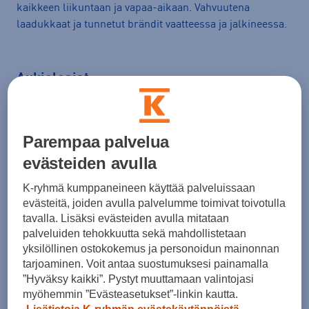
kaikkeen liikuntaan ja vapaa-aikaan. Vahvuutena
laadukkaat ja tunnetut brändit vaatteessa ja jalkineessa.
Aukioloajat
Ma-Pe
10.00-20.00
La
10.00-18.00
Parempaa palvelua
Su
12.00-18.00
evästeiden avulla
K-ryhmä kumppaneineen käyttää palveluissaan
Yhteystiedot
evästeitä, joiden avulla palvelumme toimivat toivotulla
tavalla. Lisäksi evästeiden avulla mitataan
Intersport Pori Puuvilla,
palveluiden tehokkuutta sekä mahdollistetaan
Siltapuistokatu 14, 28100 Pori
Ajo-ohjeet
yksilöllinen ostokokemus ja personoidun mainonnan
tarjoaminen. Voit antaa suostumuksesi painamalla
”Hyväksy kaikki”. Pystyt muuttamaan valintojasi
0102811999
myöhemmin ”Evästeasetukset”-linkin kautta.
pori@intersport.fi