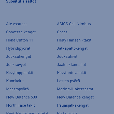
Suositut sisällöt
Ale vaatteet
ASICS Gel-Nimbus
Converse kengät
Crocs
Hoka Clifton 11
Helly Hansen -takit
Hybridipyörät
Jalkapallokengät
Juoksukengät
Juoksuliivit
Juoksuvyöt
Jääkiekkomailat
Kevyttoppatakit
Kevytuntuvatakit
Kuoritakit
Lasten pyörä
Maastopyörä
Merinovillakerrastot
New Balance 530
New Balance kengät
North Face takit
Paljasjalkakengät
Peak Performance takit
Polkupyörä