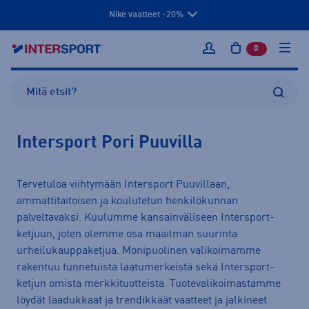
Nike vaatteet -20%
0
tuotetta osto
Kirjaudu sisään
Intersport Pori Puuvilla
Tervetuloa viihtymään Intersport Puuvillaan,
ammattitaitoisen ja koulutetun henkilökunnan
palveltavaksi. Kuulumme kansainväliseen Intersport-
ketjuun, joten olemme osa maailman suurinta
urheilukauppaketjua. Monipuolinen valikoimamme
rakentuu tunnetuista laatumerkeistä sekä Intersport-
ketjun omista merkkituotteista. Tuotevalikoimastamme
löydät laadukkaat ja trendikkäät vaatteet ja jalkineet