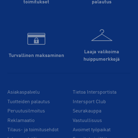
toimitukset
palautus
Laaja valikoima
Turvallinen maksaminen
huippu­merkkejä
Asiakaspalvelu
Tietoa Intersportista
Tuotteiden palautus
Intersport Club
Peruutusilmoitus
Seurakauppa
Reklamaatio
Vastuullisuus
Tilaus- ja toimitusehdot
Avoimet työpaikat