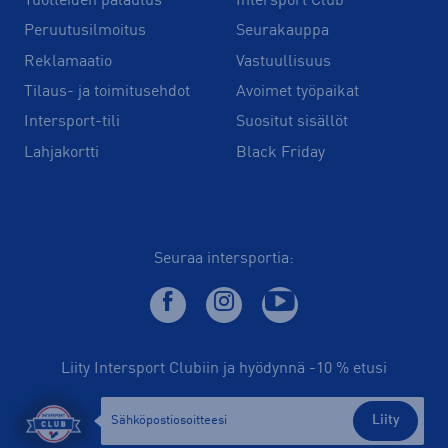
Tuotteiden palautus
Intersport Club
Peruutusilmoitus
Seurakauppa
Reklamaatio
Vastuullisuus
Tilaus- ja toimitusehdot
Avoimet työpaikat
Intersport-tili
Suositut sisällöt
Lahjakortti
Black Friday
Seuraa intersportia:
Liity Intersport Clubiin ja hyödynnä -10 % etusi
Liity