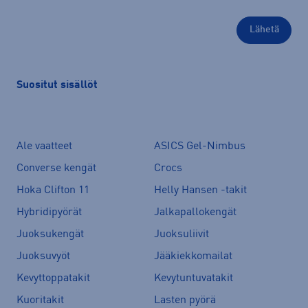
Suositut sisällöt
Ale vaatteet
ASICS Gel-Nimbus
Converse kengät
Crocs
Hoka Clifton 11
Helly Hansen -takit
Hybridipyörät
Jalkapallokengät
Juoksukengät
Juoksuliivit
Juoksuvyöt
Jääkiekkomailat
Kevyttoppatakit
Kevytuntuvatakit
Kuoritakit
Lasten pyörä