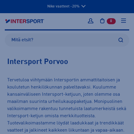
Nike vaatteet -20%
0
tuotetta osto
Kirjaudu sisään
Intersport Porvoo
Tervetuloa viihtymään Intersportin ammattitaitoisen ja
koulutetun henkilökunnan palveltavaksi. Kuulumme
kansainväliseen Intersport-ketjuun, joten olemme osa
maailman suurinta urheilukauppaketjua. Monipuolinen
valikoimamme rakentuu tunnetuista laatumerkeistä sekä
Intersport-ketjun omista merkkituotteista.
Tuotevalikoimastamme löydät laadukkaat ja trendikkäät
vaatteet ja jalkineet kaikkeen liikuntaan ja vapaa-aikaan.