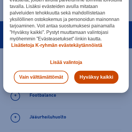
tavalla. Lisäksi evästeiden avulla mitataan
Kauppias Jaki Saarivirta
palveluiden tehokkuutta sekä mahdollistetaan
jaki.saarivirta@intersport.fi
yksilöllinen ostokokemus ja personoidun mainonnan
tarjoaminen. Voit antaa suostumuksesi painamalla
”Hyväksy kaikki”. Pystyt muuttamaan valintojasi
Intersport Porvoo
myöhemmin ”Evästeasetukset”-linkin kautta.
Lisätietoja K-ryhmän evästekäytännöistä
Lisää valintoja
Palvelut
Vain välttämättömät
Hyväksy kaikki
Footbalance
Jääurheiluhuolto