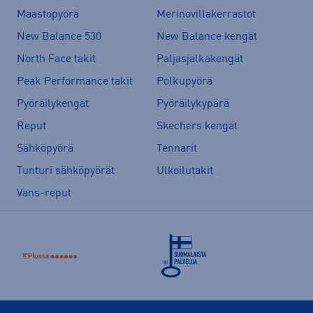
Maastopyörä
Merinovillakerrastot
New Balance 530
New Balance kengät
North Face takit
Paljasjalkakengät
Peak Performance takit
Polkupyörä
Pyöräilykengät
Pyöräilykypärä
Reput
Skechers kengät
Sähköpyörä
Tennarit
Tunturi sähköpyörät
Ulkoilutakit
Vans-reput