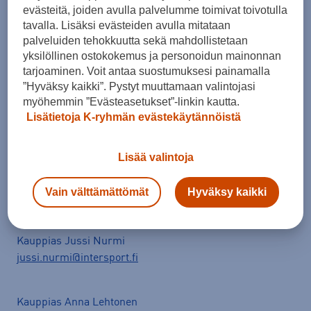
evästeitä, joiden avulla palvelumme toimivat toivotulla
Su
Kiinni
tavalla. Lisäksi evästeiden avulla mitataan
palveluiden tehokkuutta sekä mahdollistetaan
yksilöllinen ostokokemus ja personoidun mainonnan
Yhteystiedot
tarjoaminen. Voit antaa suostumuksesi painamalla
”Hyväksy kaikki”. Pystyt muuttamaan valintojasi
myöhemmin ”Evästeasetukset”-linkin kautta.
Intersport Rauma,
Lisätietoja K-ryhmän evästekäytännöistä
Karjalankatu 5, 26100 Rauma
Ajo-ohjeet
Lisää valintoja
0102926511
jussi.nurmi@intersport.fi
Vain välttämättömät
Hyväksy kaikki
Lähetä viesti kaupalle
Kauppias Jussi Nurmi
jussi.nurmi@intersport.fi
Kauppias Anna Lehtonen