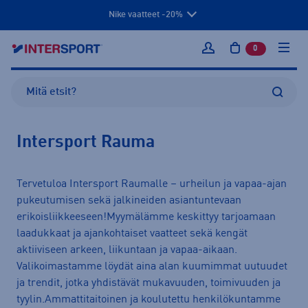
Nike vaatteet -20%
0
tuotetta osto
Kirjaudu sisään
Intersport Rauma
Tervetuloa Intersport Raumalle – urheilun ja vapaa-ajan
pukeutumisen sekä jalkineiden asiantuntevaan
erikoisliikkeeseen!Myymälämme keskittyy tarjoamaan
laadukkaat ja ajankohtaiset vaatteet sekä kengät
aktiiviseen arkeen, liikuntaan ja vapaa-aikaan.
Valikoimastamme löydät aina alan kuumimmat uutuudet
ja trendit, jotka yhdistävät mukavuuden, toimivuuden ja
tyylin.Ammattitaitoinen ja koulutettu henkilökuntamme