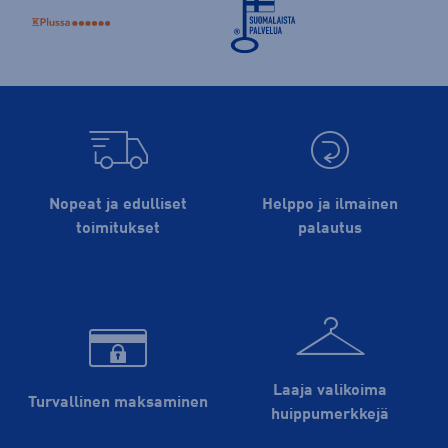
Nopeat ja edulliset
Helppo ja ilmainen
toimitukset
palautus
Laaja valikoima
Turvallinen maksaminen
huippu­merkkejä