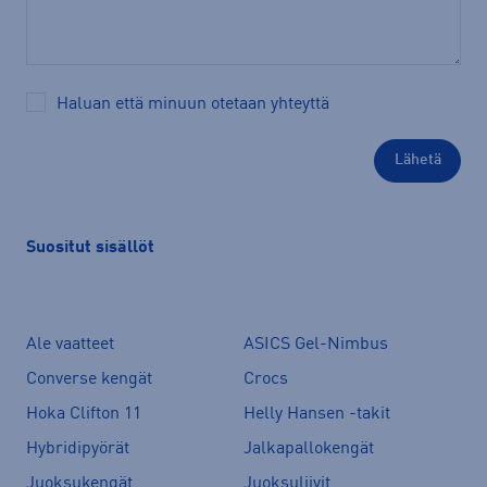
Haluan että minuun otetaan yhteyttä
Suositut sisällöt
Ale vaatteet
ASICS Gel-Nimbus
Converse kengät
Crocs
Hoka Clifton 11
Helly Hansen -takit
Hybridipyörät
Jalkapallokengät
Juoksukengät
Juoksuliivit