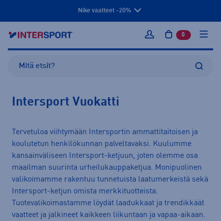
Nike vaatteet -20%
0
tuotetta osto
Kirjaudu sisään
Intersport Vuokatti
Tervetuloa viihtymään Intersportin ammattitaitoisen ja
koulutetun henkilökunnan palveltavaksi. Kuulumme
kansainväliseen Intersport-ketjuun, joten olemme osa
maailman suurinta urheilukauppaketjua. Monipuolinen
valikoimamme rakentuu tunnetuista laatumerkeistä sekä
Intersport-ketjun omista merkkituotteista.
Tuotevalikoimastamme löydät laadukkaat ja trendikkäät
vaatteet ja jalkineet kaikkeen liikuntaan ja vapaa-aikaan.