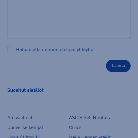
Haluan että minuun otetaan yhteyttä
Suositut sisällöt
Ale vaatteet
ASICS Gel-Nimbus
Converse kengät
Crocs
Hoka Clifton 11
Helly Hansen -takit