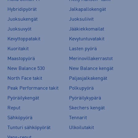
Hybridipyörät
Jalkapallokengät
Juoksukengät
Juoksuliivit
Juoksuvyöt
Jääkiekkomailat
Kevyttoppatakit
Kevytuntuvatakit
Kuoritakit
Lasten pyörä
Maastopyörä
Merinovillakerrastot
New Balance 530
New Balance kengät
North Face takit
Paljasjalkakengät
Peak Performance takit
Polkupyörä
Pyöräilykengät
Pyöräilykypärä
Reput
Skechers kengät
Sähköpyörä
Tennarit
Tunturi sähköpyörät
Ulkoilutakit
Vans-reput