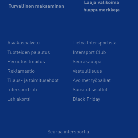
Laaja valikoima
Turvallinen maksaminen
huippu­merkkejä
Asiakaspalvelu
Tietoa Intersportista
Tuotteiden palautus
Intersport Club
Peruutusilmoitus
Seurakauppa
Reklamaatio
Vastuullisuus
Tilaus- ja toimitusehdot
Avoimet työpaikat
Intersport-tili
Suositut sisällöt
Lahjakortti
Black Friday
Seuraa intersportia: