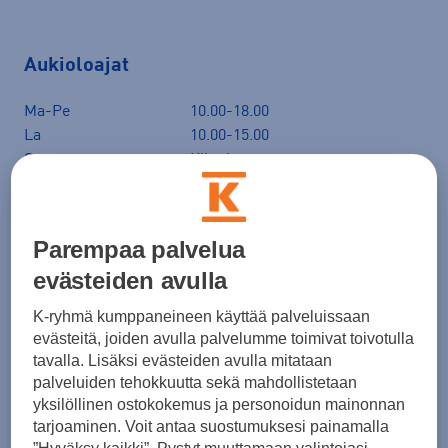
Aukioloajat
Ma-Pe
10.00-18.00
La
10.00-15.00
Su
Kiinni
Yhteystiedot
Parempaa palvelua
evästeiden avulla
Intersport Vuokatti,
Vuokatinhovintie 2, 88610 Vuokatti
Ajo-ohjeet
K-ryhmä kumppaneineen käyttää palveluissaan
evästeitä, joiden avulla palvelumme toimivat toivotulla
tavalla. Lisäksi evästeiden avulla mitataan
08-617 8636
palveluiden tehokkuutta sekä mahdollistetaan
vuokatti@intersport.fi
yksilöllinen ostokokemus ja personoidun mainonnan
Lähetä viesti kaupalle
tarjoaminen. Voit antaa suostumuksesi painamalla