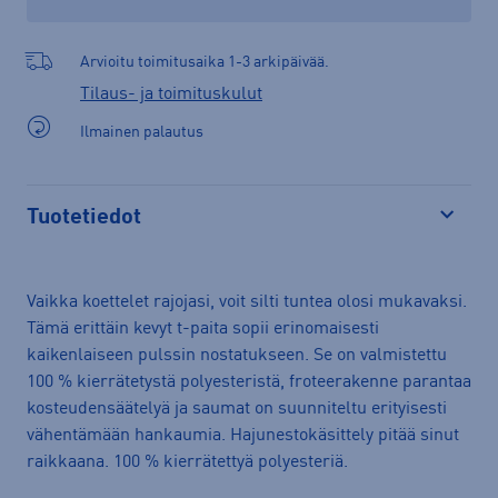
Arvioitu toimitusaika 1-3 arkipäivää.
Tilaus- ja toimituskulut
Ilmainen palautus
Tuotetiedot
Avaa
Vaikka koettelet rajojasi, voit silti tuntea olosi mukavaksi.
Tämä erittäin kevyt t-paita sopii erinomaisesti
kaikenlaiseen pulssin nostatukseen. Se on valmistettu
100 % kierrätetystä polyesteristä, froteerakenne parantaa
kosteudensäätelyä ja saumat on suunniteltu erityisesti
vähentämään hankaumia. Hajunestokäsittely pitää sinut
raikkaana. 100 % kierrätettyä polyesteriä.