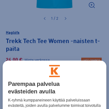
1 / 2
Haglöfs
Trekk Tech Tee Women
-naisten t-
paita
24,00 €
Hinta verkossa
LAST CHANCE
Normaalihinta: 49,90 €
Lisätietoa
30pv alin hinta: 24,00 €
Parempaa palvelua
evästeiden avulla
Väri
Vaaleansininen
K-ryhmä kumppaneineen käyttää palveluissaan
evästeitä, joiden avulla palvelumme toimivat toivotulla