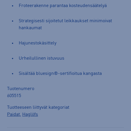
Froteerakenne parantaa kosteudensäätelyä
Strategisesti sijoitetut leikkaukset minimoivat
hankaumat
Hajunestokäsittely
Urheilullinen istuvuus
Sisältää bluesign®-sertifioitua kangasta
Tuotenumero
605515
Tuotteeseen liittyvät kategoriat
Paidat
,
Haglöfs