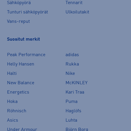
Sähköpyörä
Tennarit
Tunturi sähköpyörät
Ulkoilutakit
Vans-reput
Suositut merkit
Peak Performance
adidas
Helly Hansen
Rukka
Halti
Nike
New Balance
McKINLEY
Energetics
Kari Traa
Hoka
Puma
Röhnisch
Haglöfs
Asics
Luhta
Under Armour
Björn Borg