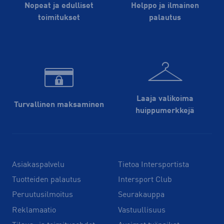
Nopeat ja edulliset
Helppo ja ilmainen
toimitukset
palautus
Laaja valikoima
Turvallinen maksaminen
huippu­merkkejä
Asiakaspalvelu
Tietoa Intersportista
Tuotteiden palautus
Intersport Club
Peruutusilmoitus
Seurakauppa
Reklamaatio
Vastuullisuus