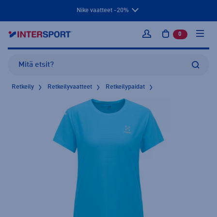
Nike vaatteet -20%
0
tuotetta osto
Kirjaudu sisään
Retkeily
Retkeilyvaatteet
Retkeilypaidat