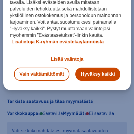
tavalla. Lisäksi evästeiden avulla mitataan
palveluiden tehokkuutta sekä mahdollistetaan
yksilöllinen ostokokemus ja personoidun mainonnan
tarjoaminen. Voit antaa suostumuksesi painamalla
Koko
”Hyväksy kaikki”. Pystyt muuttamaan valintojasi
myöhemmin ”Evästeasetukset”-linkin kautta.
XS
Lisätietoja K-ryhmän evästekäytännöistä
Kokotaulukko
Lisää valintoja
Vain välttämättömät
Hyväksy kaikki
Lisää ostoskoriin
Tarkista saatavuus ja tilaa myymälästä
Verkkokauppa:
Saatavilla
Myymälät:
Ei saatavilla
Valitse koko nähdäksesi myymäläsaatavuuden.