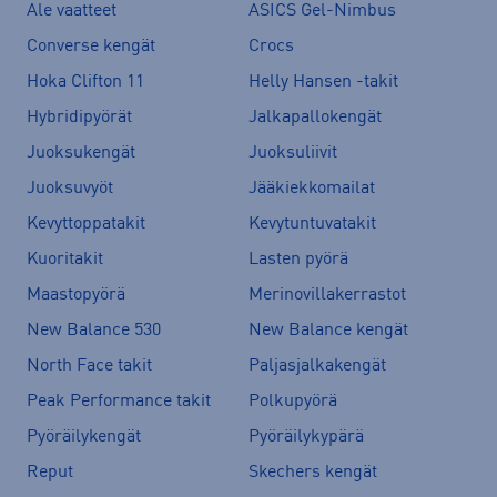
Ale vaatteet
ASICS Gel-Nimbus
Converse kengät
Crocs
Hoka Clifton 11
Helly Hansen -takit
Hybridipyörät
Jalkapallokengät
Juoksukengät
Juoksuliivit
Juoksuvyöt
Jääkiekkomailat
Kevyttoppatakit
Kevytuntuvatakit
Kuoritakit
Lasten pyörä
Maastopyörä
Merinovillakerrastot
New Balance 530
New Balance kengät
North Face takit
Paljasjalkakengät
Peak Performance takit
Polkupyörä
Pyöräilykengät
Pyöräilykypärä
Reput
Skechers kengät