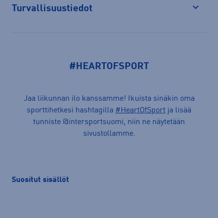
Turvallisuustiedot
Avaa
#HEARTOFSPORT
Jaa liikunnan ilo kanssamme! Ikuista sinäkin oma
sporttihetkesi hashtagilla
#HeartOfSport
ja lisää
tunniste @intersportsuomi, niin ne näytetään
sivustollamme.
Suositut sisällöt