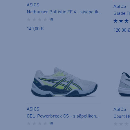
ASICS
ASICS
Netburner Ballistic FF 4 - sisäpelikengät
Blade FF
(0)
140,00 €
120,00 
ASICS
ASICS
GEL-Powerbreak GS - sisäpelikengät
Court H
(0)