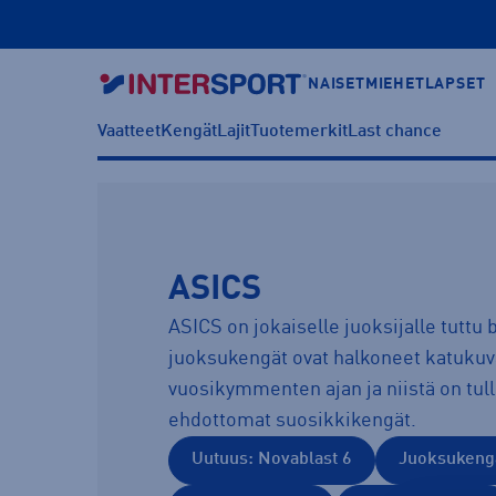
NAISET
MIEHET
LAPSET
Vaatteet
Kengät
Lajit
Tuotemerkit
Last chance
ASICS
ASICS on jokaiselle juoksijalle tuttu 
juoksukengät ovat halkoneet katukuv
vuosikymmenten ajan ja niistä on tul
ehdottomat suosikkikengät.
Uutuus: Novablast 6
Juoksukeng