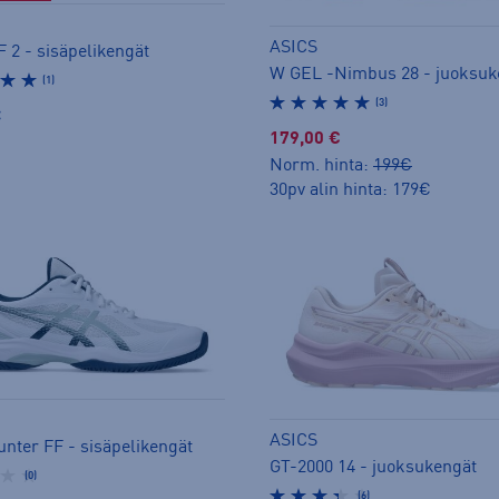
ASICS
 2 - sisäpelikengät
W GEL -Nimbus 28 - juoksuk
(1)
(3)
€
179,00 €
Norm. hinta:
199€
30pv alin hinta: 179€
ASICS
unter FF - sisäpelikengät
GT-2000 14 - juoksukengät
(0)
(6)