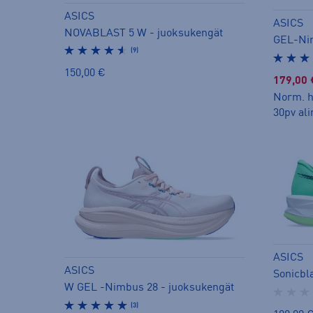
ASICS
ASICS
NOVABLAST 5 W - juoksukengät
GEL-Nim
(9)
150,00 €
179,00 
Norm. h
30pv ali
ASICS
ASICS
Sonicbl
W GEL -Nimbus 28 - juoksukengät
(3)