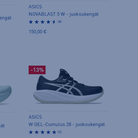
ASICS
NOVABLAST 5 W - juoksukengät
engät
(9)
150,00 €
-13%
ASICS
W GEL-Cumulus 28 - juoksukengät
ät
(1)