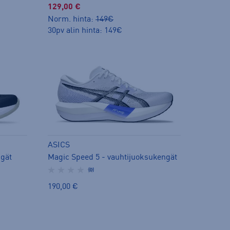
129,00 €
Norm. hinta:
149€
30pv alin hinta: 149€
ASICS
Magic Speed 5 - vauhtijuoksukengät
gät
(0)
190,00 €