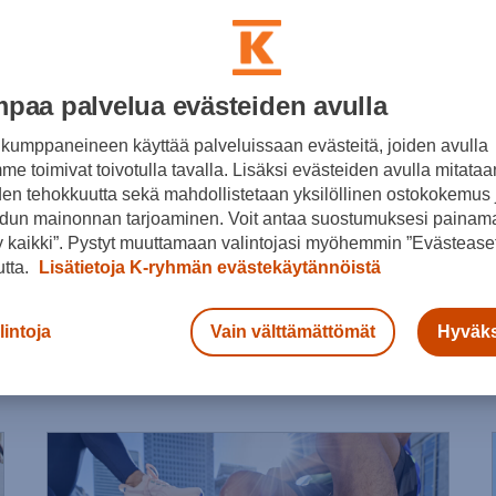
paa palvelua evästeiden avulla
kumppaneineen käyttää palveluissaan evästeitä, joiden avulla
e toimivat toivotulla tavalla. Lisäksi evästeiden avulla mitataa
den tehokkuutta sekä mahdollistetaan yksilöllinen ostokokemus 
dun mainonnan tarjoaminen. Voit antaa suostumuksesi painama
 kaikki”. Pystyt muuttamaan valintojasi myöhemmin ”Evästeaset
utta.
Lisätietoja K-ryhmän evästekäytännöistä
Asics Gel Cumulus
Gel Kayano
Novablast
Platinum
GT-20
lintoja
Vain välttämättömät
Hyväks