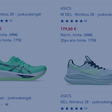
ASICS
bus 28 - juoksukengät
W GEL -Nimbus 28 - juoksuk
(1)
(3)
€
179,00 €
inta:
199€
Norm. hinta:
199€
n hinta: 179€
30pv alin hinta: 179€
ASICS
ast - juoksukengät
GEL-Nimbus 28 - juoksukeng
(0)
(1)