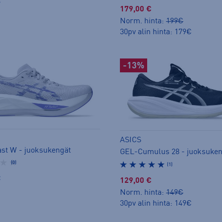
€
179,00 €
Norm. hinta:
199€
30pv alin hinta: 179€
-13%
ASICS
ast W - juoksukengät
GEL-Cumulus 28 - juoksuken
(0)
(1)
€
129,00 €
Norm. hinta:
149€
30pv alin hinta: 149€