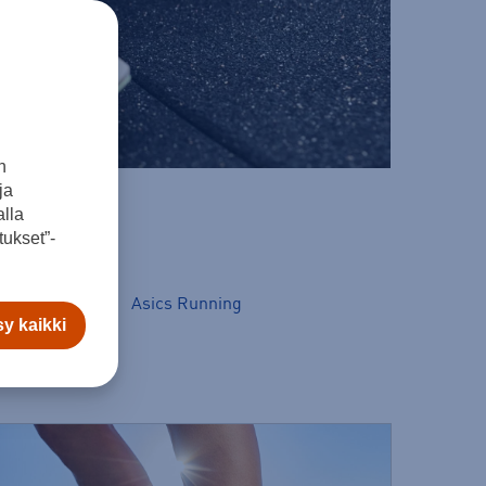
n
ja
lla
ukset”-
00
Asics Trail
Asics Running
y kaikki