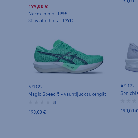
190,00 
179,00 €
Norm. hinta:
199€
30pv alin hinta: 179€
ASICS
ASICS
Sonicbl
Magic Speed 5 - vauhtijuoksukengät
(0)
190,00 
190,00 €