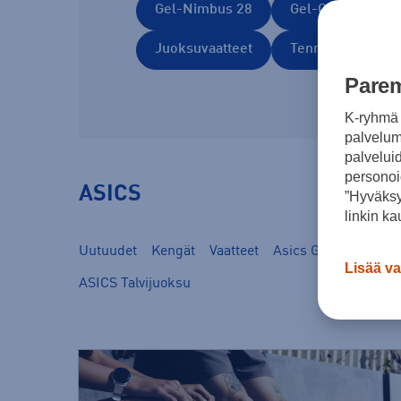
Gel-Nimbus 28
Gel-Cumulus 28
Juoksuvaatteet
Tennarit
Parem
K-ryhmä 
palvelumm
palvelui
personoi
ASICS
”Hyväksy
linkin ka
Uutuudet
Kengät
Vaatteet
Asics Gel Nimbus
Lisää va
ASICS Talvijuoksu