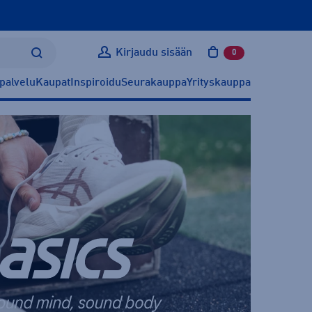
Kirjaudu sisään
0
tuotetta ostoskoris
palvelu
Kaupat
Inspiroidu
Seurakauppa
Yrityskauppa