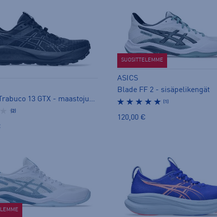
SUOSITTELEMME
ASICS
Blade FF 2 - sisäpelikengät
W GEL-Trabuco 13 GTX - maastojuoksukengät
(1)
(2)
120,00 €
€
ELEMME