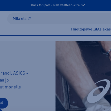
Back to Sport - Nike vaatteet -20%
Huoltopalvelut
Asiakas
brändi. ASICS -
aa jo
lut monelle
ät