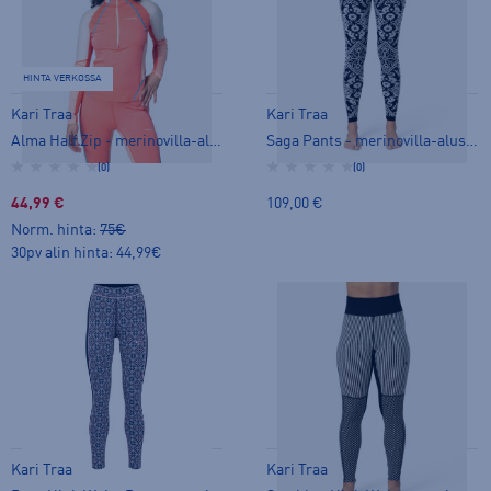
HINTA VERKOSSA
Kari Traa
Kari Traa
Alma Half Zip - merinovilla-alusasu
Saga Pants - merinovilla-alusasu
(0)
(0)
44,99 €
109,00 €
Norm. hinta:
75€
30pv alin hinta: 44,99€
Kari Traa
Kari Traa