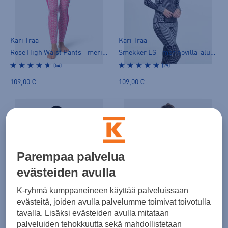
Kari Traa
Kari Traa
Rose High Waist Pants - merinovilla-alusasu
Smekker LS - merinovilla-alusasu
(54)
(29)
109,00 €
109,00 €
Parempaa palvelua
evästeiden avulla
Kari Traa
Kari Traa
K-ryhmä kumppaneineen käyttää palveluissaan
Rose H/Z - merinovilla-alusasu
Rose H/Z - merinovilla-alusasu
evästeitä, joiden avulla palvelumme toimivat toivotulla
(66)
(66)
tavalla. Lisäksi evästeiden avulla mitataan
palveluiden tehokkuutta sekä mahdollistetaan
119,00 €
119,00 €