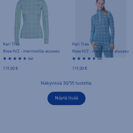
Kari Traa
Kari Traa
Rose H/Z - merinovilla-alusasu
Rose H/Z - merinovilla-alusasu
(66)
(66)
119,00 €
119,00 €
Näkyvissä
30
/
55
tuotetta
.
Näytä lisää