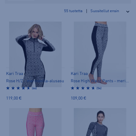
55
tuotetta
Kari Traa
Kari Traa
Rose H/Z - merinovilla-alusasu
Rose High Waist Pants - merinovilla-alusasu
(66)
(54)
119,00 €
109,00 €