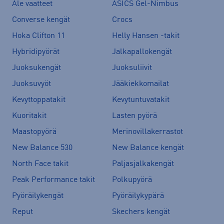
Ale vaatteet
ASICS Gel-Nimbus
Converse kengät
Crocs
Hoka Clifton 11
Helly Hansen -takit
Hybridipyörät
Jalkapallokengät
Juoksukengät
Juoksuliivit
Juoksuvyöt
Jääkiekkomailat
Kevyttoppatakit
Kevytuntuvatakit
Kuoritakit
Lasten pyörä
Maastopyörä
Merinovillakerrastot
New Balance 530
New Balance kengät
North Face takit
Paljasjalkakengät
Peak Performance takit
Polkupyörä
Pyöräilykengät
Pyöräilykypärä
Reput
Skechers kengät