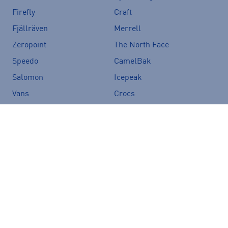
Firefly
Craft
Fjällräven
Merrell
Zeropoint
The North Face
Speedo
CamelBak
Salomon
Icepeak
Vans
Crocs