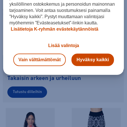
yksilöllinen ostokokemus ja personoidun mainonnan
tarjoaminen. Voit antaa suostumuksesi painamalla
”Hyväksy kaikki”. Pystyt muuttamaan valintojasi
myöhemmin ”Evästeasetukset”-linkin kautta.
Lisätietoja K-ryhmän evästekäytännöistä
Lisää valintoja
Vain välttämättömät
Hyväksy kaikki
Takaisin arkeen ja urheiluun
Tutustu diileihin