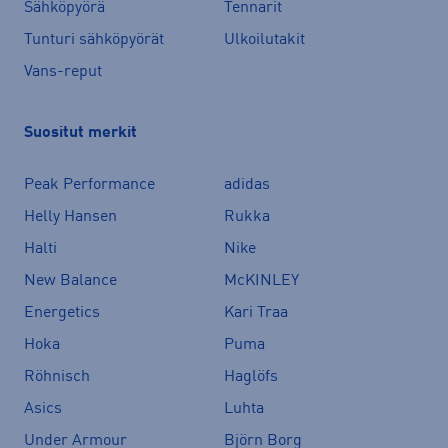
Sähköpyörä
Tennarit
Tunturi sähköpyörät
Ulkoilutakit
Vans-reput
Suositut merkit
Peak Performance
adidas
Helly Hansen
Rukka
Halti
Nike
New Balance
McKINLEY
Energetics
Kari Traa
Hoka
Puma
Röhnisch
Haglöfs
Asics
Luhta
Under Armour
Björn Borg