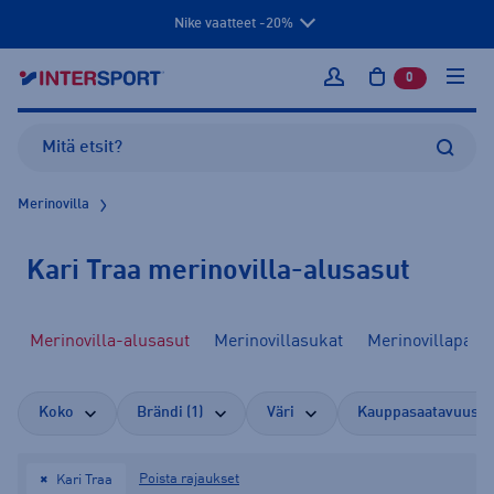
Nike vaatteet -20%
0
tuotetta osto
Kirjaudu sisään
Merinovilla
Kari Traa merinovilla-alusasut
Merinovilla-alusasut
Merinovillasukat
Merinovillapaida
Koko
Brändi (1)
Väri
Kauppasaatavuus
Poista rajaukset
Kari Traa
✖