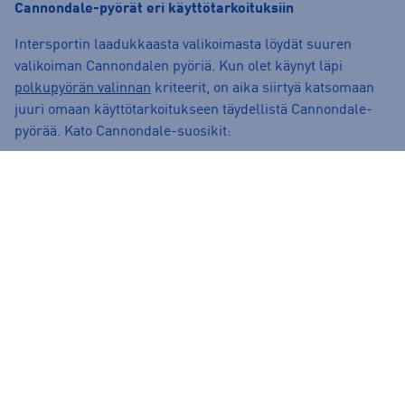
Cannondale-pyörät eri käyttötarkoituksiin
Intersportin laadukkaasta valikoimasta löydät suuren
valikoiman Cannondalen pyöriä. Kun olet käynyt läpi
polkupyörän valinnan
kriteerit, on aika siirtyä katsomaan
juuri omaan käyttötarkoitukseen täydellistä Cannondale-
pyörää. Kato Cannondale-suosikit:
Cannondale maastopyörät
Cannondale sähköpyörät
Cannondale gravelpyörät
Löysitkö jo etsimäsi? Voit selata valikoimamme kaikki
gravelpyörät
helposti yhdeltä sivulta. Jos kuitenkin valinta
jää mietityttämään, niin kannattaa suunnata lähimpään