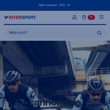
Nike vaatteet -20%
0
tuotetta osto
Kirjaudu sisään