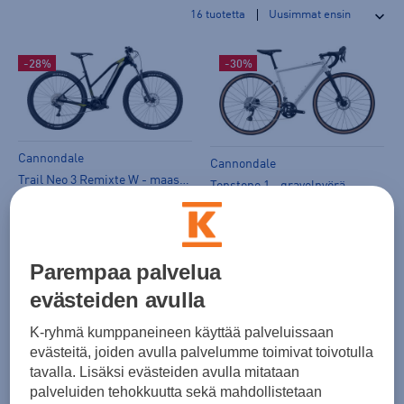
16
tuotetta
-28%
-30%
Cannondale
Cannondale
Trail Neo 3 Remixte W - maastosähköpyörä
Topstone 1 - gravelpyörä
(1)
(0)
1999,50 €
1799,00 €
Norm. hinta:
3999€
Norm. hinta:
2599€
Parempaa palvelua
30pv alin hinta: 2799€
30pv alin hinta: 2599€
evästeiden avulla
-13%
K-ryhmä kumppaneineen käyttää palveluissaan
evästeitä, joiden avulla palvelumme toimivat toivotulla
tavalla. Lisäksi evästeiden avulla mitataan
palveluiden tehokkuutta sekä mahdollistetaan