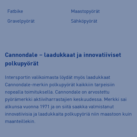
Fatbike
Maastopyörät
Gravelpyörät
Sähköpyörät
Cannondale – laadukkaat ja innovatiiviset
polkupyörät
Intersportin valikoimasta löydät myös laadukkaat
Cannondale-merkin polkupyörät kaikkiin tarpeisiin
nopealla toimituksella. Cannondale on arvostettu
pyörämerkki aktiiviharrastajien keskuudessa. Merkki sai
alkunsa vuonna 1971 ja on siitä saakka valmistanut
innovatiivisia ja laadukkaita polkupyöriä niin maastoon kuin
maanteillekin.