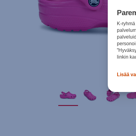
Parem
K-ryhmä 
palvelumm
palvelui
personoi
”Hyväksy
linkin ka
Lisää va