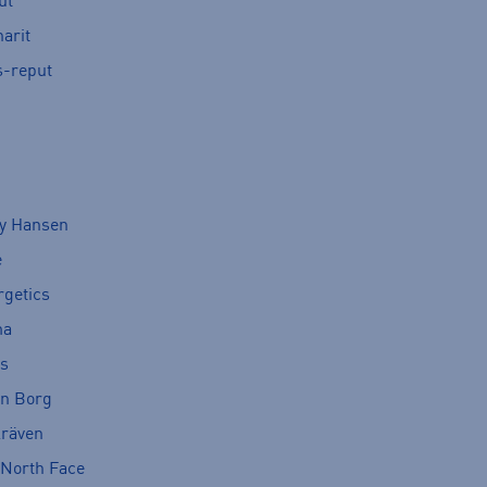
ut
arit
s-reput
ly Hansen
e
rgetics
ma
cs
rn Borg
lräven
 North Face