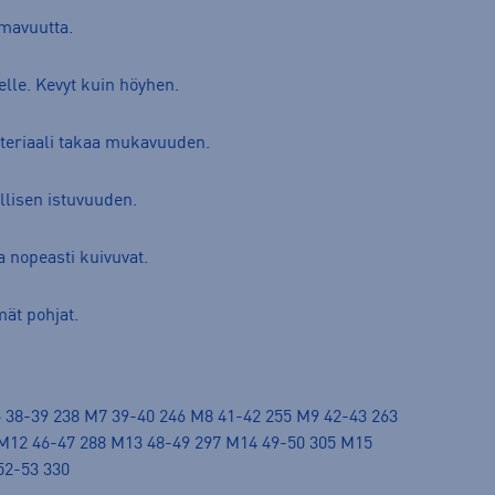
lmavuutta.
lle. Kevyt kuin höyhen.
teriaali takaa mukavuuden.
llisen istuvuuden.
a nopeasti kuivuvat.
mät pohjat.
 38-39 238 M7 39-40 246 M8 41-42 255 M9 42-43 263
M12 46-47 288 M13 48-49 297 M14 49-50 305 M15
52-53 330