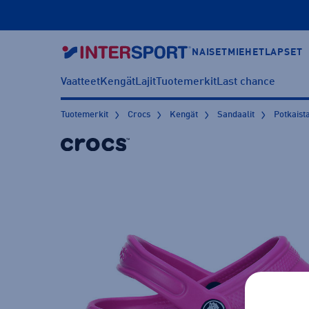
NAISET
MIEHET
LAPSET
Vaatteet
Kengät
Lajit
Tuotemerkit
Last chance
Tuotemerkit
Crocs
Kengät
Sandaalit
Potkaist