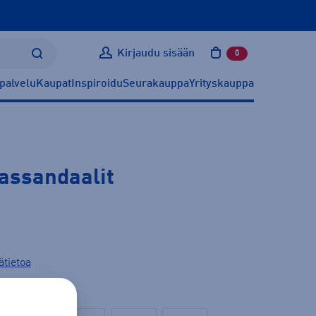
Kirjaudu sisään
0
tuotetta ostoskoris
palvelu
Kaupat
Inspiroidu
Seurakauppa
Yrityskauppa
kassandaalit
ätietoa