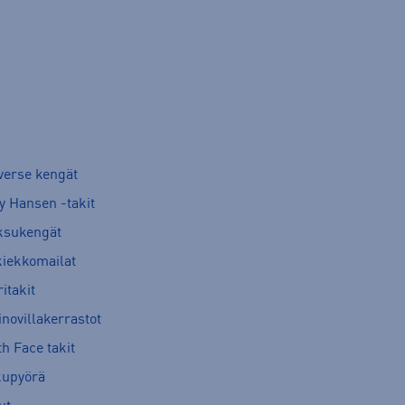
verse kengät
y Hansen -takit
ksukengät
kiekkomailat
itakit
novillakerrastot
h Face takit
kupyörä