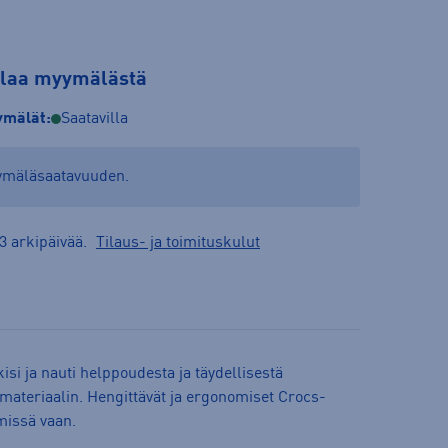
tilaa myymälästä
mälät:
Saatavilla
yymäläsaatavuuden.
3 arkipäivää.
Tilaus- ja toimituskulut
isi ja nauti helppoudesta ja täydellisestä
-materiaalin. Hengittävät ja ergonomiset Crocs-
 missä vaan.