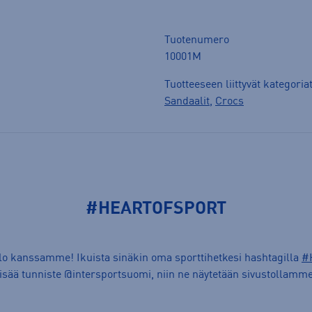
Tuotenumero
10001M
Tuotteeseen liittyvät kategoria
Sandaalit
,
Crocs
#HEARTOFSPORT
ilo kanssamme! Ikuista sinäkin oma sporttihetkesi hashtagilla
#
lisää tunniste @intersportsuomi, niin ne näytetään sivustollamme