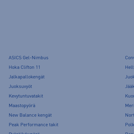
ASICS Gel-Nimbus
Con
Hoka Clifton 11
Hell
Jalkapallokengät
Juo
Juoksuvyöt
Jää
Kevytuntuvatakit
Kuor
Maastopyörä
Meri
New Balance kengät
Nort
Peak Performance takit
Pol