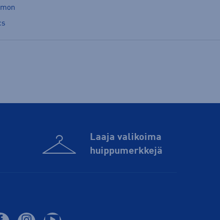
omon
cs
Laaja valikoima
huippu­merkkejä