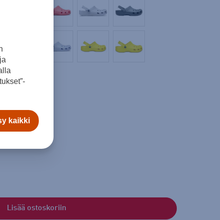
n
ja
lla
ukset”-
y kaikki
Lisää ostoskoriin