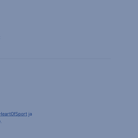
t
HeartOfSport
ja
.