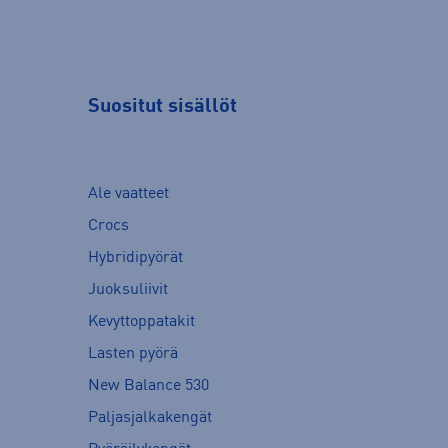
Suositut sisällöt
Ale vaatteet
Crocs
Hybridipyörät
Juoksuliivit
Kevyttoppatakit
Lasten pyörä
New Balance 530
Paljasjalkakengät