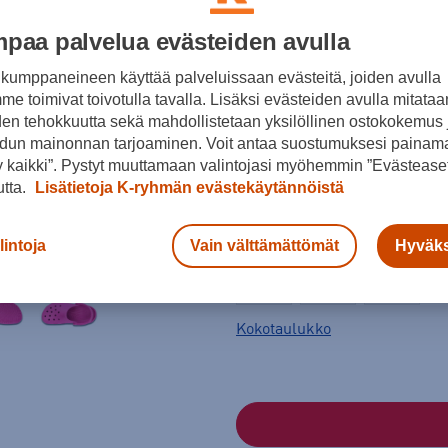
paa palvelua evästeiden avulla
kumppaneineen käyttää palveluissaan evästeitä, joiden avulla
e toimivat toivotulla tavalla. Lisäksi evästeiden avulla mitataa
den tehokkuutta sekä mahdollistetaan yksilöllinen ostokokemus 
dun mainonnan tarjoaminen. Voit antaa suostumuksesi painama
Pinkki
 kaikki”. Pystyt muuttamaan valintojasi myöhemmin ”Evästeaset
utta.
Lisätietoja K-ryhmän evästekäytännöistä
lintoja
Vain välttämättömät
Hyväks
Koko
36 - 37
37 - 38
39 - 40
Kokotaulukko