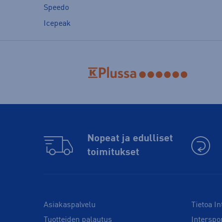
Speedo
Icepeak
Nopeat ja edulliset
toimitukset
Asiakaspalvelu
Tietoa In
Tuotteiden palautus
Interspo