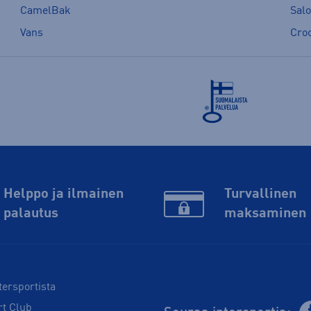
CamelBak
Sal
Vans
Cro
Helppo ja ilmainen
Turvallinen
palautus
maksaminen
tersportista
rt Club