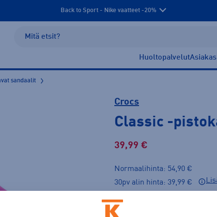
Back to Sport - Nike vaatteet -20%
Huoltopalvelut
Asiakas
avat sandaalit
Crocs
Classic
-pisto
39,99 €
Normaalihinta: 54,90 €
Lis
30pv alin hinta: 39,99 €
Väri