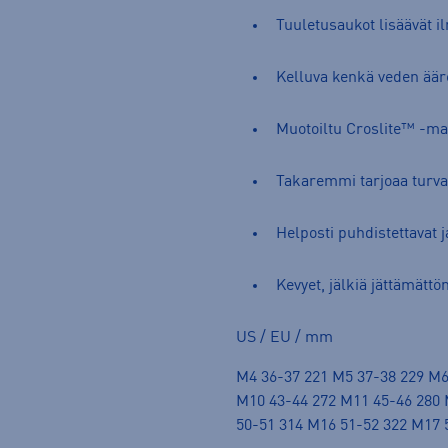
Tuuletusaukot lisäävät i
Kelluva kenkä veden ääre
Muotoiltu Croslite™ -ma
Takaremmi tarjoaa turva
Helposti puhdistettavat j
Kevyet, jälkiä jättämättö
US / EU / mm
M4 36-37 221 M5 37-38 229 M6
M10 43-44 272 M11 45-46 280 
50-51 314 M16 51-52 322 M17 