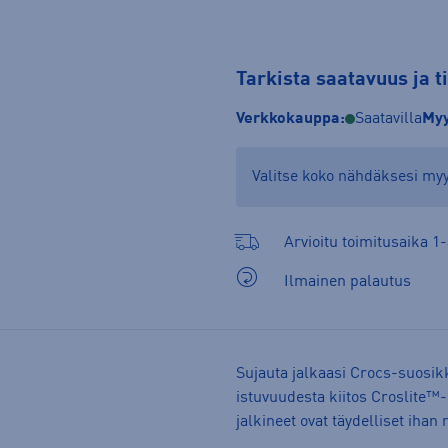
Tarkista saatavuus ja 
Verkkokauppa:
Saatavilla
Myy
Valitse koko nähdäksesi m
Arvioitu toimitusaika 1-
Ilmainen palautus
Sujauta jalkaasi Crocs-suosikk
istuvuudesta kiitos Croslite™
jalkineet ovat täydelliset ihan