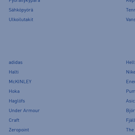
Pyöräilykypärä
Rep
Sähköpyörä
Tenn
Ulkoilutakit
Van
adidas
Hel
Halti
Nik
McKINLEY
Ene
Hoka
Pu
Haglöfs
Asi
Under Armour
Bjö
Craft
Fjäl
Zeropoint
The