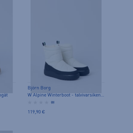
Björn Borg
ngät
W Alpine Winterboot - talvivarsikengät
(0)
119,90 €