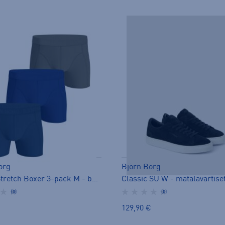
org
Björn Borg
Cotton Stretch Boxer 3-pack M - bokserit
(0)
(0)
129,90 €