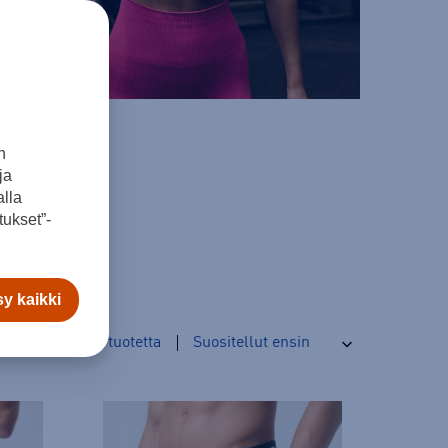
n
ja
lla
ukset”-
y kaikki
245
tuotetta