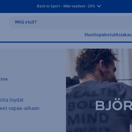
Back to Sport - Nike vaatteet -20%
Huoltopalvelut
Asiakas
issa
olta löydät
steet vapaa-aikaan