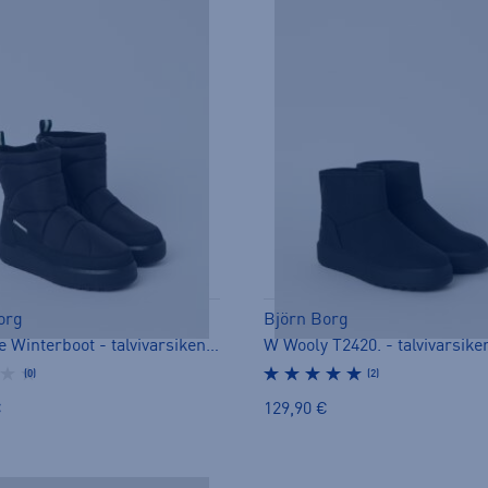
org
Björn Borg
W Alpine Winterboot - talvivarsikengät
W Wooly T2420. - talvivarsike
(0)
(2)
€
129,90 €