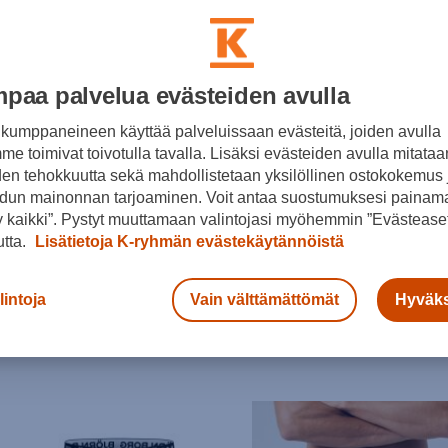
paa palvelua evästeiden avulla
kumppaneineen käyttää palveluissaan evästeitä, joiden avulla
e toimivat toivotulla tavalla. Lisäksi evästeiden avulla mitataa
den tehokkuutta sekä mahdollistetaan yksilöllinen ostokokemus 
dun mainonnan tarjoaminen. Voit antaa suostumuksesi painama
 kaikki”. Pystyt muuttamaan valintojasi myöhemmin ”Evästeaset
at
Housut
Trikoot
Alusasut
Varusteet
Uima-asut
utta.
Lisätietoja K-ryhmän evästekäytännöistä
pasaatavuus
lintoja
Vain välttämättömät
Hyväks