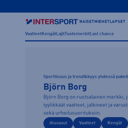
NAISET
MIEHET
LAPSET
Vaatteet
Kengät
Lajit
Tuotemerkit
Last chance
Sporttisuus ja trendikkyys yhdessä paket
Björn Borg
Björn Borg on ruotsalainen merkki, j
tyylikkäät vaatteet, jalkineet ja varu
sekä urheilusuorituksiin.
Alusasut
Vaatteet
Kengät