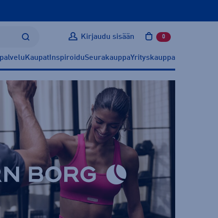
Kirjaudu sisään
0
tuotetta ostoskoris
palvelu
Kaupat
Inspiroidu
Seurakauppa
Yrityskauppa