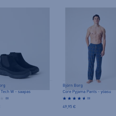
org
Björn Borg
 Tech W - saapas
Core Pyjama Pants - yöasu
(1)
(3)
€
49,95 €