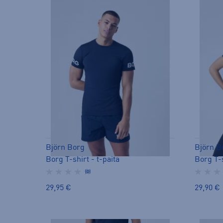
Björn Borg
Björn B
Borg T-shirt - t-paita
Borg T-s
(0)
29,95 €
29,90 €