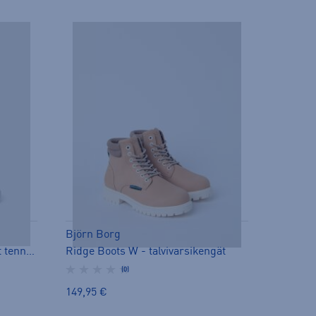
Björn Borg
Classic SU W - matalavartiset tennarit
Ridge Boots W - talvivarsikengät
(0)
149,95 €