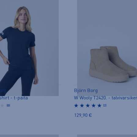
org
Björn Borg
hirt - t-paita
W Wooly T2420. - talvivarsike
(0)
(2)
129,90 €