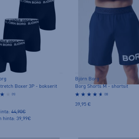
org
Björn Borg
tretch Boxer 3P - bokserit
Borg Shorts M - shortsit
(1)
(3)
39,95 €
inta:
44,90€
n hinta: 39,99€