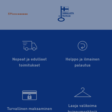
Nopeat ja edulliset
Helppo ja ilmainen
toimitukset
palautus
Laaja valikoima
Turvallinen maksaminen
huippu­merkkejä