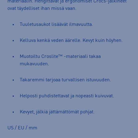
materiaalin. Hengittävät ja ergonomiset Crocs-jalkineet
ovat täydelliset ihan missä vaan.
Tuuletusaukot lisäävät ilmavuutta.
Kelluva kenkä veden äärelle. Kevyt kuin höyhen.
Muotoiltu Croslite™ -materiaali takaa
mukavuuden.
Takaremmi tarjoaa turvallisen istuvuuden.
Helposti puhdistettavat ja nopeasti kuivuvat.
Kevyet, jälkiä jättämättömät pohjat.
US / EU / mm