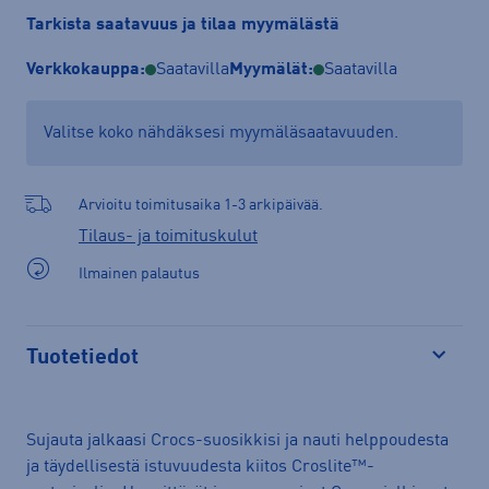
Tarkista saatavuus ja tilaa myymälästä
Verkkokauppa:
Saatavilla
Myymälät:
Saatavilla
Valitse koko nähdäksesi myymäläsaatavuuden.
Arvioitu toimitusaika 1-3 arkipäivää.
Tilaus- ja toimituskulut
Ilmainen palautus
Tuotetiedot
Avaa
Sujauta jalkaasi Crocs-suosikkisi ja nauti helppoudesta
ja täydellisestä istuvuudesta kiitos Croslite™-