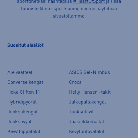
sporttihetkesi hashtagilla
#HeartOfSport
ja lisää
tunniste @intersportsuomi, niin ne näytetään
sivustollamme.
Suositut sisällöt
Ale vaatteet
ASICS Gel-Nimbus
Converse kengät
Crocs
Hoka Clifton 11
Helly Hansen -takit
Hybridipyörät
Jalkapallokengät
Juoksukengät
Juoksuliivit
Juoksuvyöt
Jääkiekkomailat
Kevyttoppatakit
Kevytuntuvatakit