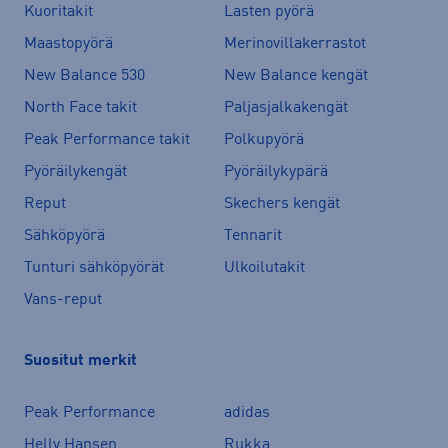
Kuoritakit
Lasten pyörä
Maastopyörä
Merinovillakerrastot
New Balance 530
New Balance kengät
North Face takit
Paljasjalkakengät
Peak Performance takit
Polkupyörä
Pyöräilykengät
Pyöräilykypärä
Reput
Skechers kengät
Sähköpyörä
Tennarit
Tunturi sähköpyörät
Ulkoilutakit
Vans-reput
Suositut merkit
Peak Performance
adidas
Helly Hansen
Rukka