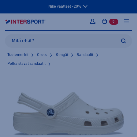
Nike vaatteet -20%
0
tuotetta osto
Kirjaudu sisään
Tuotemerkit
Crocs
Kengät
Sandaalit
Potkaistavat sandaalit