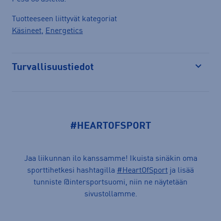
Tuotteeseen liittyvät kategoriat
Käsineet
,
Energetics
Turvallisuustiedot
Avaa
#HEARTOFSPORT
Jaa liikunnan ilo kanssamme! Ikuista sinäkin oma
sporttihetkesi hashtagilla
#HeartOfSport
ja lisää
tunniste @intersportsuomi, niin ne näytetään
sivustollamme.