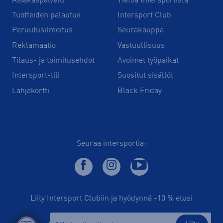
Asiakaspalvelu
Tietoa Intersportista
Tuotteiden palautus
Intersport Club
Peruutusilmoitus
Seurakauppa
Reklamaatio
Vastuullisuus
Tilaus- ja toimitusehdot
Avoimet työpaikat
Intersport-tili
Suositut sisällöt
Lahjakortti
Black Friday
Seuraa intersportia:
Liity Intersport Clubiin ja hyödynnä -10 % etusi