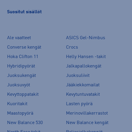
Suositut sisällöt
Ale vaatteet
ASICS Gel-Nimbus
Converse kengät
Crocs
Hoka Clifton 11
Helly Hansen -takit
Hybridipyörät
Jalkapallokengät
Juoksukengät
Juoksuliivit
Juoksuvyöt
Jääkiekkomailat
Kevyttoppatakit
Kevytuntuvatakit
Kuoritakit
Lasten pyörä
Maastopyörä
Merinovillakerrastot
New Balance 530
New Balance kengät