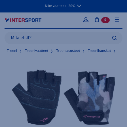
Nike vaatteet -20%
0
tuotetta osto
Kirjaudu sisään
Treeni
Treenivaatteet
Treeniasusteet
Treenihanskat