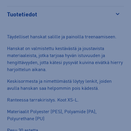
Tuotetiedot
Avaa
Täydelliset hanskat salille ja painoilla treenaamiseen.
Hanskat on valmistettu kestävästä ja joustavista
materiaaleista, jotka tarjoaa hyvän istuvuuden ja
hengittävyyden, jotta kätesi pysyvät kuivina eivätkä hierry
harjoittelun aikana.
Keskisormesta ja nimettömästä löytyy lenkit, joiden
avulla hanskan saa helpommin pois kädestä.
Ranteessa tarrakiristys. Koot XS-L.
Materiaalit Polyester (PES), Polyamide (PA),
Polyurethane (PU)
Pesu 30 astetta.