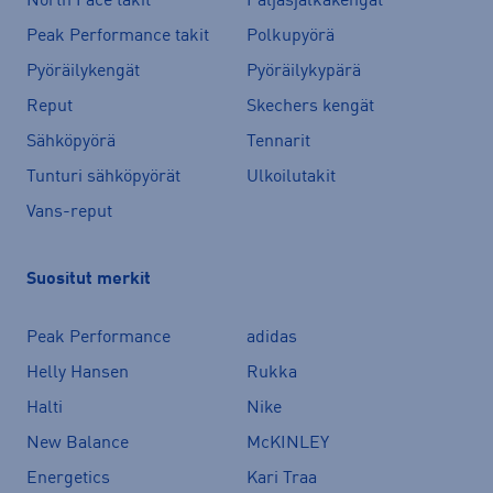
North Face takit
Paljasjalkakengät
Peak Performance takit
Polkupyörä
Pyöräilykengät
Pyöräilykypärä
Reput
Skechers kengät
Sähköpyörä
Tennarit
Tunturi sähköpyörät
Ulkoilutakit
Vans-reput
Suositut merkit
Peak Performance
adidas
Helly Hansen
Rukka
Halti
Nike
New Balance
McKINLEY
Energetics
Kari Traa