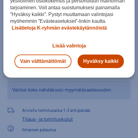
yksilöllinen ostokokemus ja personoidun mainonnan
Kokotaulukko
tarjoaminen. Voit antaa suostumuksesi painamalla
”Hyväksy kaikki”. Pystyt muuttamaan valintojasi
myöhemmin ”Evästeasetukset”-linkin kautta.
Lisätietoja K-ryhmän evästekäytännöistä
Lisää ostoskoriin
Lisää valintoja
Tarkista saatavuus ja tilaa myymälästä
Vain välttämättömät
Hyväksy kaikki
Verkkokauppa:
Saatavilla
Myymälät:
Saatavilla
Valitse koko nähdäksesi myymäläsaatavuuden.
Arvioitu toimitusaika 1-3 arkipäivää.
Tilaus- ja toimituskulut
Ilmainen palautus