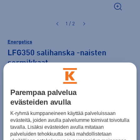
1 / 2
Energetics
LFG350 salihanska
-naisten
sormikkaat
14,90 €
Parempaa palvelua
Väri
Musta
evästeiden avulla
K-ryhmä kumppaneineen käyttää palveluissaan
evästeitä, joiden avulla palvelumme toimivat toivotulla
Koko
tavalla. Lisäksi evästeiden avulla mitataan
XS
S
M
L
palveluiden tehokkuutta sekä mahdollistetaan