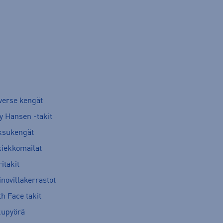
verse kengät
y Hansen -takit
ksukengät
kiekkomailat
itakit
novillakerrastot
h Face takit
kupyörä