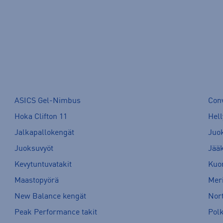
ASICS Gel-Nimbus
Con
Hoka Clifton 11
Hell
Jalkapallokengät
Juo
Juoksuvyöt
Jää
Kevytuntuvatakit
Kuor
Maastopyörä
Meri
New Balance kengät
Nort
Peak Performance takit
Pol