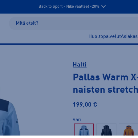
Back to Sport - Nike vaatteet -20%
Huoltopalvelut
Asiakas
Halti
Pallas Warm X-
naisten stretc
199,00 €
Väri