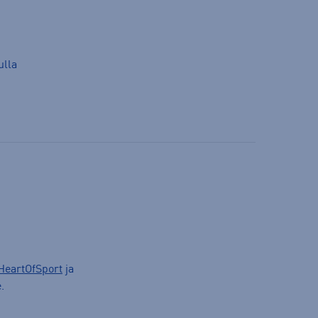
ulla
HeartOfSport
ja
.