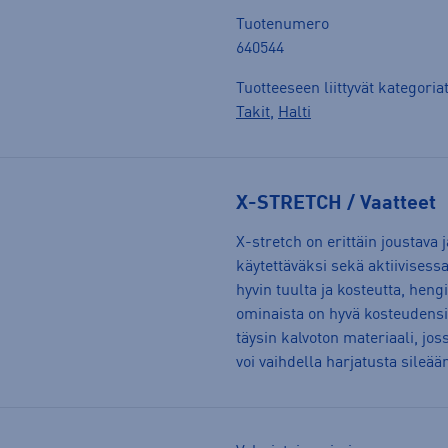
Tuotenumero
640544
Tuotteeseen liittyvät kategoria
Takit
,
Halti
X-STRETCH / Vaatteet
X-stretch on erittäin joustava
käytettäväksi sekä aktiivisessa
hyvin tuulta ja kosteutta, heng
ominaista on hyvä kosteudensii
täysin kalvoton materiaali, jo
voi vaihdella harjatusta sileä