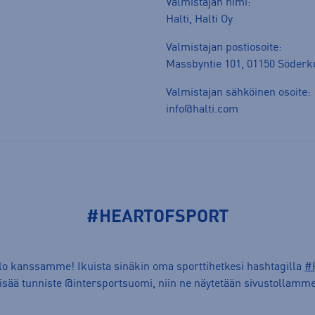
Valmistajan nimi:
Halti, Halti Oy
Valmistajan postiosoite:
Massbyntie 101, 01150 Söderk
Valmistajan sähköinen osoite:
info@halti.com
#HEARTOFSPORT
ilo kanssamme! Ikuista sinäkin oma sporttihetkesi hashtagilla
#
lisää tunniste @intersportsuomi, niin ne näytetään sivustollamme