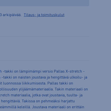
3 arkipäivää.
Tilaus- ja toimituskulut
 -takki on lämpimämpi versio Pallas X-stretch -
-takki on naisten joustava ja hengittävä ulkoilu- ja
tit luonnossa liikkumisesta. Pallas takki on
eollisuuden ylijäämämateriaalia. Takin materiaali on
retch materiaalia, jotka ovat joustavia, tuulta- ja
in hengittäviä. Takissa on pehmeäksi harjattu
eämmillä keleillä. Joustava materiaali on erittäin