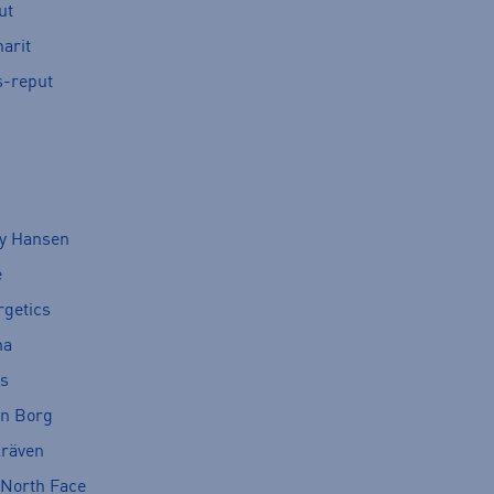
ut
arit
s-reput
ly Hansen
e
rgetics
ma
cs
rn Borg
lräven
 North Face