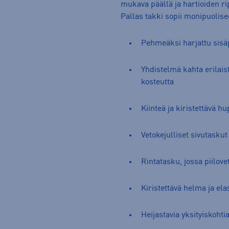
mukava päällä ja hartioiden ri
Pallas takki sopii monipuolisee
Pehmeäksi harjattu sisä
Yhdistelmä kahta erilaist
kosteutta
Kiinteä ja kiristettävä h
Vetokejulliset sivutaskut
Rintatasku, jossa piilove
Kiristettävä helma ja ela
Heijastavia yksityiskohti