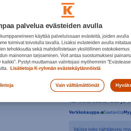
Sininen
Koko
paa palvelua evästeiden avulla
34
36
38
kumppaneineen käyttää palveluissaan evästeitä, joiden avulla
e toimivat toivotulla tavalla. Lisäksi evästeiden avulla mitataa
Kokotaulukko
den tehokkuutta sekä mahdollistetaan yksilöllinen ostokokemus 
dun mainonnan tarjoaminen. Voit antaa suostumuksesi painama
 kaikki”. Pystyt muuttamaan valintojasi myöhemmin ”Evästeaset
utta.
Lisätietoja K-ryhmän evästekäytännöistä
lintoja
Vain välttämättömät
Hyväks
Tarkista saatavuus ja 
Verkkokauppa:
Saatavilla
Myy
Valitse koko nähdäksesi m