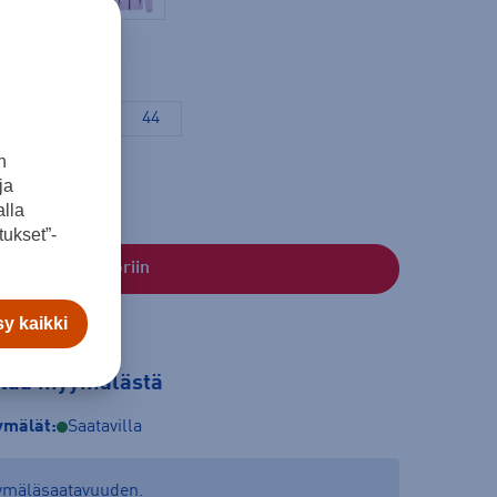
40
42
44
n
ja
lla
ukset”-
Lisää ostoskoriin
y kaikki
tilaa myymälästä
mälät:
Saatavilla
yymäläsaatavuuden.