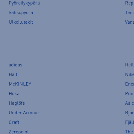
Pyöräilykypärä
Rep
Sähköpyörä
Tenn
Ulkoilutakit
Van
adidas
Hel
Halti
Nik
McKINLEY
Ene
Hoka
Pu
Haglöfs
Asi
Under Armour
Bjö
Craft
Fjäl
Zeropoint
The