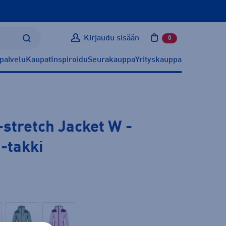
Kirjaudu sisään
0
tuotetta ostoskoris
palvelu
Kaupat
Inspiroidu
Seurakauppa
Yrityskauppa
stretch Jacket W
-
h-takki