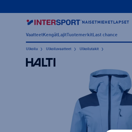
NAISET
MIEHET
LAPSET
Vaatteet
Kengät
Lajit
Tuotemerkit
Last chance
Ulkoilu
Ulkoiluvaatteet
Ulkoilutakit