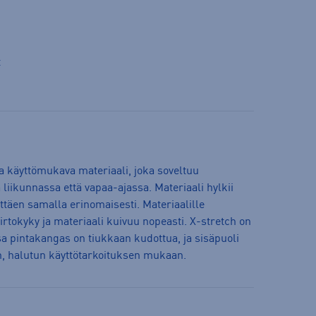
t
 ja käyttömukava materiaali, joka soveltuu
 liikunnassa että vapaa-ajassa. Materiaali hylkii
ittäen samalla erinomaisesti. Materiaalille
rtokyky ja materiaali kuivuu nopeasti. X-stretch on
ssa pintakangas on tiukkaan kudottua, ja sisäpuoli
än, halutun käyttötarkoituksen mukaan.