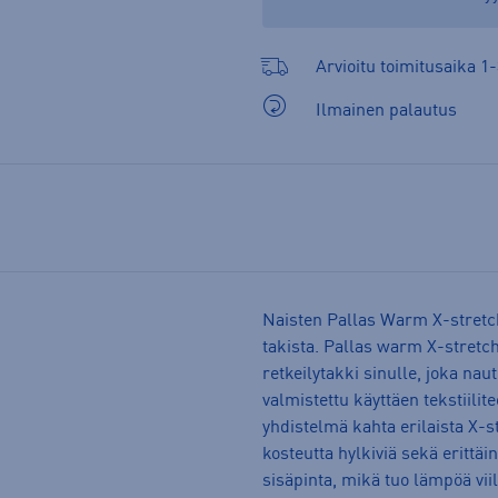
Arvioitu toimitusaika 1-
Ilmainen palautus
Naisten Pallas Warm X-stretch
takista. Pallas warm X-stretch 
retkeilytakki sinulle, joka nau
valmistettu käyttäen tekstiilit
yhdistelmä kahta erilaista X-st
kosteutta hylkiviä sekä erittä
sisäpinta, mikä tuo lämpöä viil