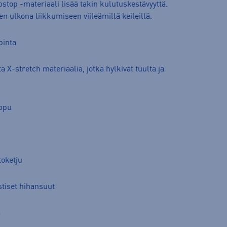
pstop -materiaali lisää takin kulutuskestävyyttä.
n ulkona liikkumiseen viileämillä keileillä.
pinta
a X-stretch materiaalia, jotka hylkivät tuulta ja
uppu
toketju
stiset hihansuut
a