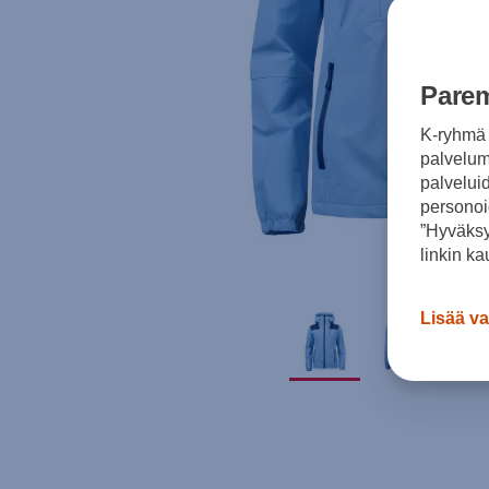
Parem
K-ryhmä 
palvelumm
palvelui
personoi
”Hyväksy
linkin ka
Lisää va