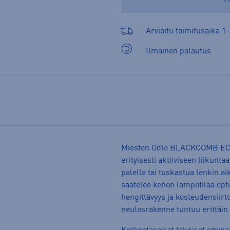
Arvioitu toimitusaika 1-
Ilmainen palautus
Miesten Odlo BLACKCOMB ECO 
erityisesti aktiiviseen liikunt
palella tai tuskastua lenkin 
säätelee kehon lämpötilaa opt
hengittävyys ja kosteudensiir
neulosrakenne tuntuu erittäin