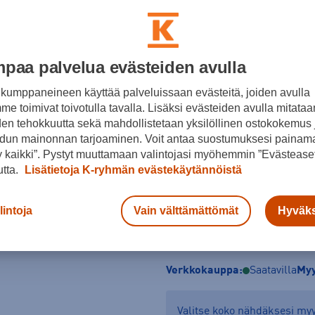
Musta
Koko
paa palvelua evästeiden avulla
S
M
L
kumppaneineen käyttää palveluissaan evästeitä, joiden avulla
Kokotaulukko
e toimivat toivotulla tavalla. Lisäksi evästeiden avulla mitataa
den tehokkuutta sekä mahdollistetaan yksilöllinen ostokokemus 
dun mainonnan tarjoaminen. Voit antaa suostumuksesi painama
 kaikki”. Pystyt muuttamaan valintojasi myöhemmin ”Evästeaset
utta.
Lisätietoja K-ryhmän evästekäytännöistä
lintoja
Vain välttämättömät
Hyväks
Tarkista saatavuus ja 
Verkkokauppa:
Saatavilla
Myy
Valitse koko nähdäksesi m