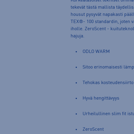
Korkeatasoiset tekniset omina
tekevät tästä mallista täydelli
housut pysyvät napakasti pääll
TEX®- 100 standardin, joten va
iholle. ZeroScent - kuitutekno
hajuja.
ODLO WARM
Sitoo erinomaisesti läm
Tehokas kosteudensiirto
Hyvä hengittävyys
Urheilullinen slim fit is
ZeroScent