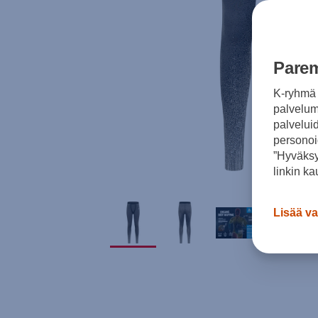
Parem
K-ryhmä 
palvelumm
palvelui
personoi
”Hyväksy
linkin ka
Lisää va