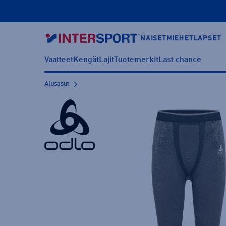
NAISET
MIEHET
LAPSET
Vaatteet
Kengät
Lajit
Tuotemerkit
Last chance
Alusasut