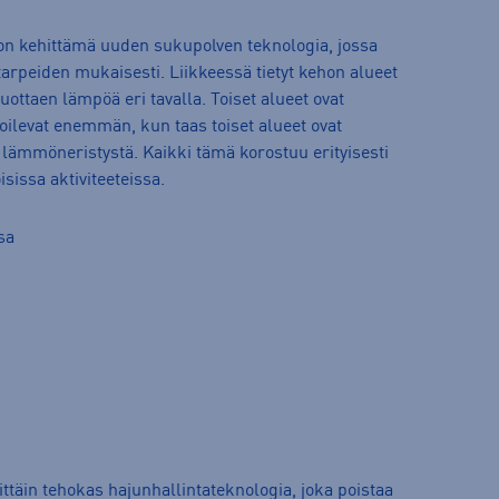
n kehittämä uuden sukupolven teknologia, jossa
 tarpeiden mukaisesti. Liikkeessä tietyt kehon alueet
tuottaen lämpöä eri tavalla. Toiset alueet ovat
oilevat enemmän, kun taas toiset alueet ovat
ämmöneristystä. Kaikki tämä korostuu erityisesti
sissa aktiviteeteissa.
sa
rittäin tehokas hajunhallintateknologia, joka poistaa