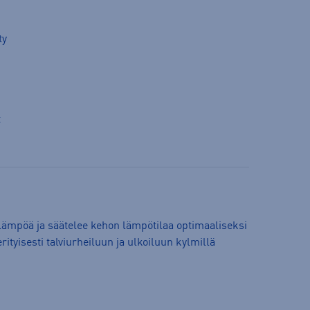
ty
t
ämpöä ja säätelee kehon lämpötilaa optimaaliseksi
rityisesti talviurheiluun ja ulkoiluun kylmillä