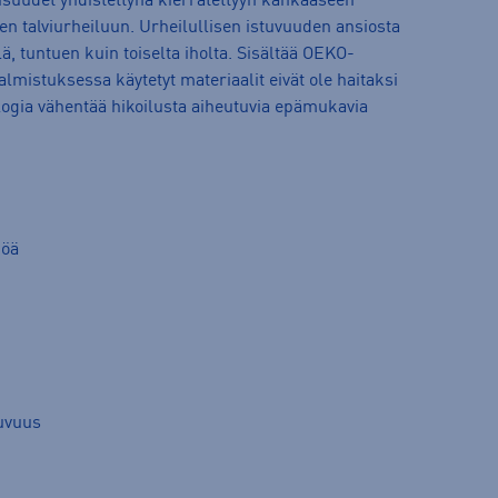
isuudet yhdistettynä kierrätettyyn kankaaseen
sen talviurheiluun. Urheilullisen istuvuuden ansiosta
ä, tuntuen kuin toiselta iholta. Sisältää OEKO-
lmistuksessa käytetyt materiaalit eivät ole haitaksi
logia vähentää hikoilusta aiheutuvia epämukavia
pöä
tuvuus