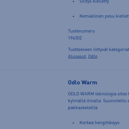
Silitys kielletty
Kemiallinen pesu kiellet
Tuotenumero
196302
Tuotteeseen liittyvät kategoria
Alusasut
,
Odlo
Odlo Warm
ODLO WARM teknologia sitoo l
kylmällä ilmalla. Suunniteltu e
pakkaskeleillä.
Korkea hengittävyys