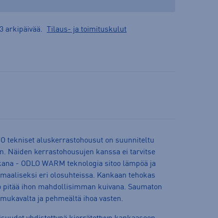
3 arkipäivää.
Tilaus- ja toimituskulut
tekniset aluskerrastohousut on suunniteltu
aan. Näiden kerrastohousujen kanssa ei tarvitse
aikana - ODLO WARM teknologia sitoo lämpöä ja
imaaliseksi eri olosuhteissa. Kankaan tehokas
to pitää ihon mahdollisimman kuivana. Saumaton
 mukavalta ja pehmeältä ihoa vasten.