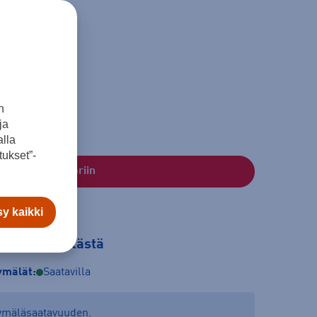
XL
n
ja
lla
ukset”-
Lisää ostoskoriin
y kaikki
tilaa myymälästä
mälät:
Saatavilla
yymäläsaatavuuden.