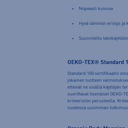
Nopeasti kuivuva
Hyvä lämmön eristys ja k
Suunniteltu talvikäyttöön
OEKO-TEX® Standard 
Standard 100 sertifikaatin omaa
jokainen tuotteen valmistuksee
etteivät ne sisällä käyttäjän ter
suorittavat itsenäiset OEKO-
kriteeristön perusteella. Krit
vuodessa uusimman tutkimus