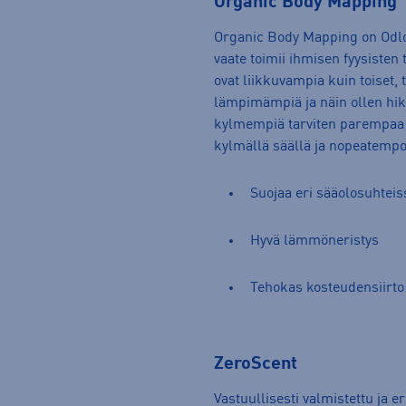
Organic Body Mapping
Organic Body Mapping on Odlo
vaate toimii ihmisen fyysisten
ovat liikkuvampia kuin toiset, 
lämpimämpiä ja näin ollen hik
kylmempiä tarviten parempaa l
kylmällä säällä ja nopeatempoi
Suojaa eri sääolosuhteis
Hyvä lämmöneristys
Tehokas kosteudensiirto
ZeroScent
Vastuullisesti valmistettu ja e