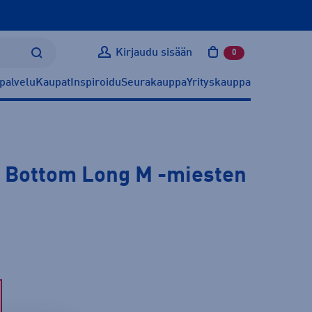
Kirjaudu sisään
0
tuotetta ostoskoris
palvelu
Kaupat
Inspiroidu
Seurakauppa
Yrityskauppa
 Bottom Long M
-miesten