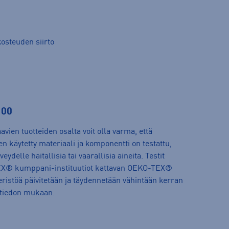
osteuden siirto
100
vien tuotteiden osalta voit olla varma, että
n käytetty materiaali ja komponentti on testattu,
veydelle haitallisia tai vaarallisia aineita. Testit
TEX® kumppani-instituutiot kattavan OEKO-TEX®
eeristöä päivitetään ja täydennetään vähintään kerran
tiedon mukaan.