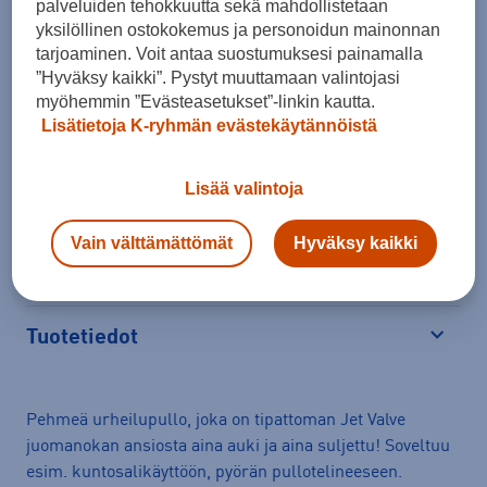
palveluiden tehokkuutta sekä mahdollistetaan
yksilöllinen ostokokemus ja personoidun mainonnan
Lisää ostoskoriin
tarjoaminen. Voit antaa suostumuksesi painamalla
”Hyväksy kaikki”. Pystyt muuttamaan valintojasi
myöhemmin ”Evästeasetukset”-linkin kautta.
Lisätietoja K-ryhmän evästekäytännöistä
Arvioitu toimitusaika 1-3 arkipäivää.
Lisää valintoja
Tilaus- ja toimituskulut
Vain välttämättömät
Hyväksy kaikki
Ilmainen palautus
Tuotetiedot
Avaa
Pehmeä urheilupullo, joka on tipattoman Jet Valve
juomanokan ansiosta aina auki ja aina suljettu! Soveltuu
esim. kuntosalikäyttöön, pyörän pullotelineeseen.