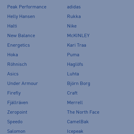
Peak Performance
adidas
Helly Hansen
Rukka
Halti
Nike
New Balance
McKINLEY
Energetics
Kari Traa
Hoka
Puma
Röhnisch
Haglöfs
Asics
Luhta
Under Armour
Björn Borg
Firefly
Craft
Fjällräven
Merrell
Zeropoint
The North Face
Speedo
CamelBak
Salomon
Icepeak