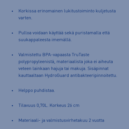
Korkissa erinomainen lukitustoiminto kuljetusta
varten.
Pulloa voidaan käyttää sekä puristamalla että
suukappaleesta imemällä.
Valmistettu BPA-vapaasta TruTaste
polypropyleenistä, materiaalista joka ei aiheuta
veteen lainkaan hajuja tai makuja. Sisäpinnat
kauttaaltaan HydroGuard antibakteeripinnoitettu.
Helppo puhdistaa.
Tilavuus 0,70L. Korkeus 26 cm
Materiaali- ja valmistusvirhetakuu 2 vuotta