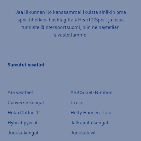
Jaa liikunnan ilo kanssamme! Ikuista sinäkin oma
sporttihetkesi hashtagilla
#HeartOfSport
ja lisää
tunniste @intersportsuomi, niin ne näytetään
sivustollamme.
Suositut sisällöt
Ale vaatteet
ASICS Gel-Nimbus
Converse kengät
Crocs
Hoka Clifton 11
Helly Hansen -takit
Hybridipyörät
Jalkapallokengät
Juoksukengät
Juoksuliivit