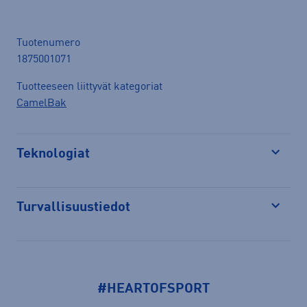
Tuotenumero
1875001071
Tuotteeseen liittyvät kategoriat
CamelBak
Teknologiat
Avaa
Turvallisuustiedot
Avaa
#HEARTOFSPORT