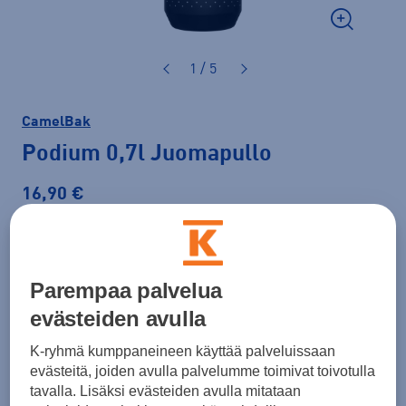
1 / 5
CamelBak
Podium 0,7l Juomapullo
16,90 €
Väri
Musta
Parempaa palvelua
evästeiden avulla
K-ryhmä kumppaneineen käyttää palveluissaan
evästeitä, joiden avulla palvelumme toimivat toivotulla
tavalla. Lisäksi evästeiden avulla mitataan