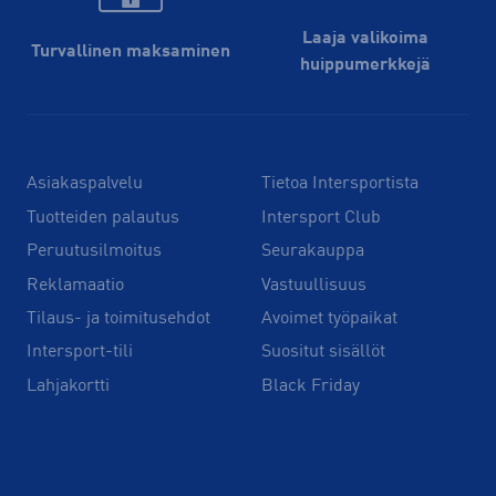
Laaja valikoima
Turvallinen maksaminen
huippu­merkkejä
Asiakaspalvelu
Tietoa Intersportista
Tuotteiden palautus
Intersport Club
Peruutusilmoitus
Seurakauppa
Reklamaatio
Vastuullisuus
Tilaus- ja toimitusehdot
Avoimet työpaikat
Intersport-tili
Suositut sisällöt
Lahjakortti
Black Friday