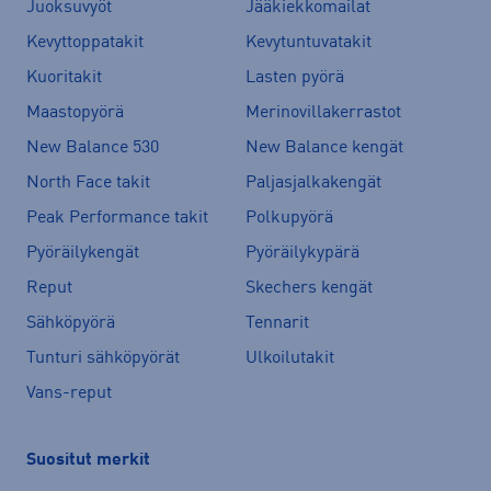
Juoksuvyöt
Jääkiekkomailat
Kevyttoppatakit
Kevytuntuvatakit
Kuoritakit
Lasten pyörä
Maastopyörä
Merinovillakerrastot
New Balance 530
New Balance kengät
North Face takit
Paljasjalkakengät
Peak Performance takit
Polkupyörä
Pyöräilykengät
Pyöräilykypärä
Reput
Skechers kengät
Sähköpyörä
Tennarit
Tunturi sähköpyörät
Ulkoilutakit
Vans-reput
Suositut merkit