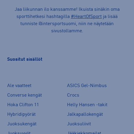
Jaa liikunnan ilo kanssamme! Ikuista sinäkin oma
sporttihetkesi hashtagilla
#HeartOfSport
ja lisää
tunniste @intersportsuomi, niin ne näytetään
sivustollamme.
Suositut sisällöt
Ale vaatteet
ASICS Gel-Nimbus
Converse kengät
Crocs
Hoka Clifton 11
Helly Hansen -takit
Hybridipyörät
Jalkapallokengät
Juoksukengät
Juoksuliivit
Juoksuvyöt
Jääkiekkomailat