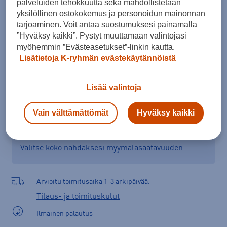
palveluiden tehokkuutta sekä mahdollistetaan
Kokotaulukko
yksilöllinen ostokokemus ja personoidun mainonnan
tarjoaminen. Voit antaa suostumuksesi painamalla
”Hyväksy kaikki”. Pystyt muuttamaan valintojasi
myöhemmin ”Evästeasetukset”-linkin kautta.
Lisää ostoskoriin
Lisätietoja K-ryhmän evästekäytännöistä
Lisää valintoja
Tarkista saatavuus ja tilaa myymälästä
Vain välttämättömät
Hyväksy kaikki
Verkkokauppa:
Saatavilla
Myymälät:
Saatavilla
Valitse koko nähdäksesi myymäläsaatavuuden.
Arvioitu toimitusaika 1-3 arkipäivää.
Tilaus- ja toimituskulut
Ilmainen palautus