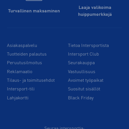
Laaja valikoima
Turvallinen maksaminen
huippu­merkkejä
Asiakaspalvelu
Tietoa Intersportista
Tuotteiden palautus
Intersport Club
Peruutusilmoitus
Seurakauppa
Reklamaatio
Vastuullisuus
Tilaus- ja toimitusehdot
Avoimet työpaikat
Intersport-tili
Suositut sisällöt
Lahjakortti
Black Friday
Seuraa intersportia: