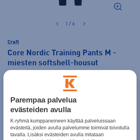
1 / 6
Craft
Core Nordic Training Pants M
-
miesten softshell-housut
100,00 €
Väri
Musta
Parempaa palvelua
evästeiden avulla
K-ryhmä kumppaneineen käyttää palveluissaan
Koko
evästeitä, joiden avulla palvelumme toimivat toivotulla
S
M
L
XL
XXL
tavalla. Lisäksi evästeiden avulla mitataan