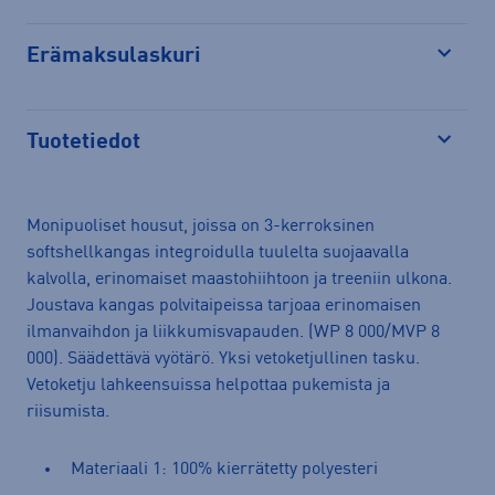
Erämaksulaskuri
Avaa
Tuotetiedot
Avaa
Monipuoliset housut, joissa on 3-kerroksinen
softshellkangas integroidulla tuulelta suojaavalla
kalvolla, erinomaiset maastohiihtoon ja treeniin ulkona.
Joustava kangas polvitaipeissa tarjoaa erinomaisen
ilmanvaihdon ja liikkumisvapauden. (WP 8 000/MVP 8
000). Säädettävä vyötärö. Yksi vetoketjullinen tasku.
Vetoketju lahkeensuissa helpottaa pukemista ja
riisumista.
Materiaali 1: 100% kierrätetty polyesteri