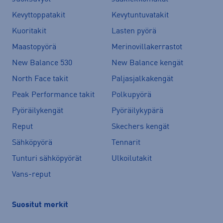
Kevyttoppatakit
Kevytuntuvatakit
Kuoritakit
Lasten pyörä
Maastopyörä
Merinovillakerrastot
New Balance 530
New Balance kengät
North Face takit
Paljasjalkakengät
Peak Performance takit
Polkupyörä
Pyöräilykengät
Pyöräilykypärä
Reput
Skechers kengät
Sähköpyörä
Tennarit
Tunturi sähköpyörät
Ulkoilutakit
Vans-reput
Suositut merkit