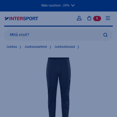
Nike vaatteet -20%
0
tuotetta osto
Kirjaudu sisään
Juoksu
Juoksuvaatteet
Juoksuhousut