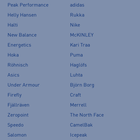
Peak Performance
adidas
Helly Hansen
Rukka
Halti
Nike
New Balance
McKINLEY
Energetics
Kari Traa
Hoka
Puma
Röhnisch
Haglöfs
Asics
Luhta
Under Armour
Björn Borg
Firefly
Craft
Fjällräven
Merrell
Zeropoint
The North Face
Speedo
CamelBak
Salomon
Icepeak