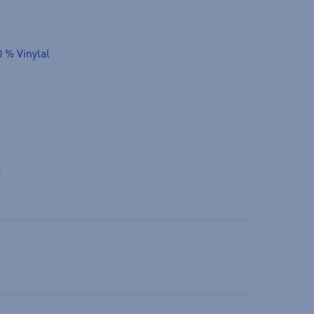
0 % Vinylal
t