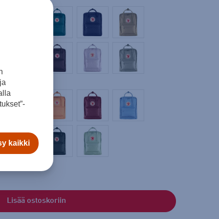
n
ja
lla
ukset”-
y kaikki
Lisää ostoskoriin