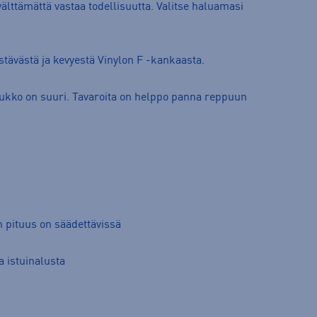
älttämättä vastaa todellisuutta. Valitse haluamasi
stävästä ja kevyestä Vinylon F -kankaasta.
aukko on suuri. Tavaroita on helppo panna reppuun
n pituus on säädettävissä
a istuinalusta