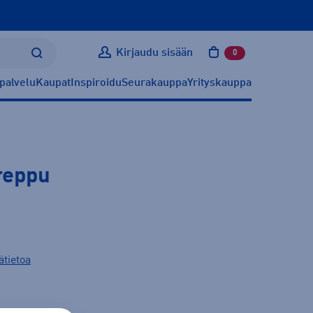
Kirjaudu sisään
0
tuotetta ostoskoris
palvelu
Kaupat
Inspiroidu
Seurakauppa
Yrityskauppa
reppu
ätietoa