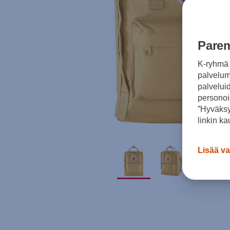
Parem
K-ryhmä 
palvelumm
palvelui
personoi
”Hyväksy
linkin ka
Lisää va