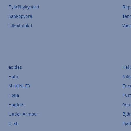
Pyöräilykypärä
Rep
Sähköpyörä
Tenn
Ulkoilutakit
Van
adidas
Hel
Halti
Nik
McKINLEY
Ene
Hoka
Pu
Haglöfs
Asi
Under Armour
Bjö
Craft
Fjäl