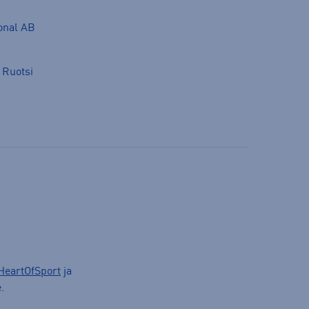
ional AB
 Ruotsi
HeartOfSport
ja
.