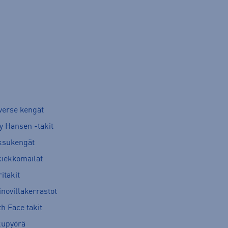
verse kengät
y Hansen -takit
ksukengät
kiekkomailat
itakit
novillakerrastot
h Face takit
kupyörä