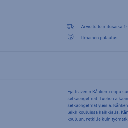
Arvioitu toimitusaika 1-
Ilmainen palautus
Fjällrävenin Kånken-reppu suu
selkäongelmat. Tuohon aikaan o
selkäongelmat yleisiä. Kånkeni
leikkikouluissa kaikkialla. Kån
kouluun, retkille kuin työmatko