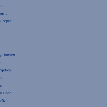
ut
arit
s-reput
ly Hansen
e
rgetics
ma
cs
rn Borg
lräven