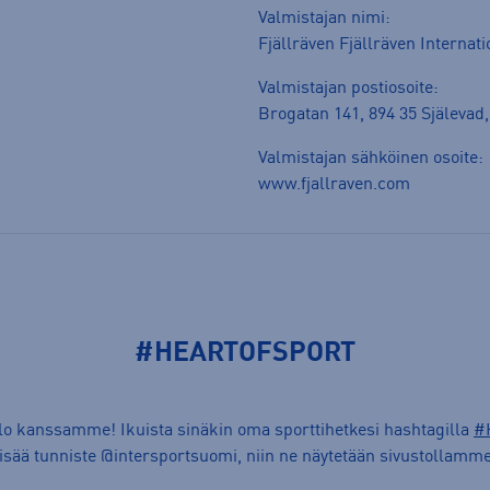
Valmistajan nimi:
Fjällräven Fjällräven Internat
Valmistajan postiosoite:
Brogatan 141, 894 35 Själevad,
Valmistajan sähköinen osoite:
www.fjallraven.com
#HEARTOFSPORT
ilo kanssamme! Ikuista sinäkin oma sporttihetkesi hashtagilla
#
lisää tunniste @intersportsuomi, niin ne näytetään sivustollamme