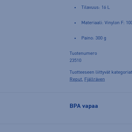
Tilavuus: 16 L
Materiaali: Vinylon F: 10
Paino: 300 g
Tuotenumero
23510
Tuotteeseen liittyvät kategoria
Reput
,
Fjällräven
BPA vapaa