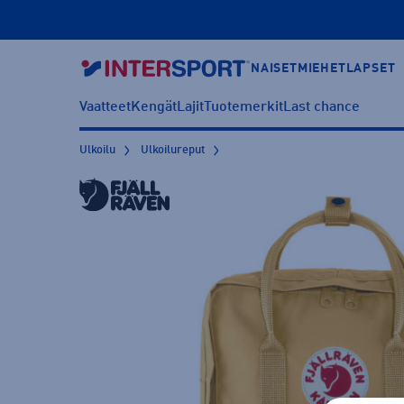
NAISET
MIEHET
LAPSET
Vaatteet
Kengät
Lajit
Tuotemerkit
Last chance
Ulkoilu
Ulkoilureput