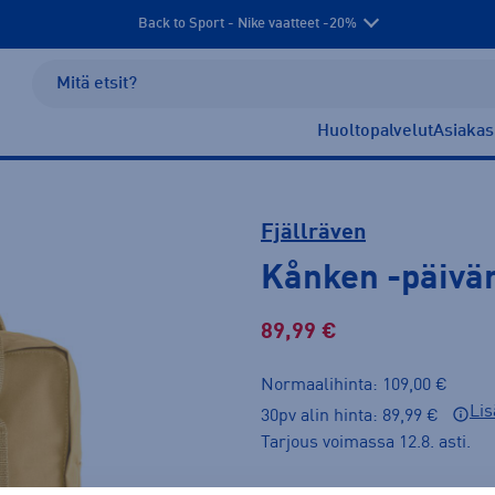
Back to Sport - Nike vaatteet -20%
Huoltopalvelut
Asiakas
Fjällräven
Kånken
-päivä
89,99 €
Normaalihinta: 109,00 €
Lis
30pv alin hinta: 89,99 €
Tarjous voimassa 12.8. asti.