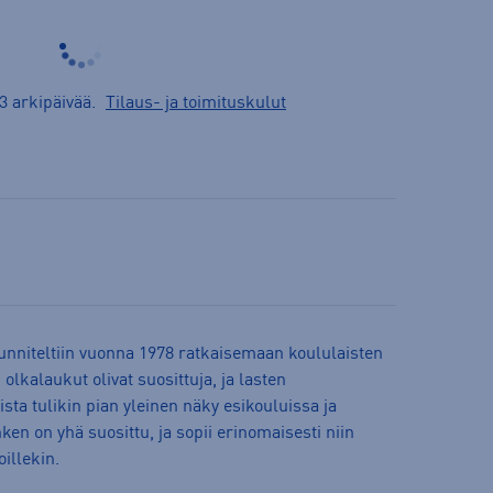
3 arkipäivää.
Tilaus- ja toimituskulut
nniteltiin vuonna 1978 ratkaisemaan koululaisten
lkalaukut olivat suosittuja, ja lasten
sta tulikin pian yleinen näky esikouluissa ja
ken on yhä suosittu, ja sopii erinomaisesti niin
illekin.