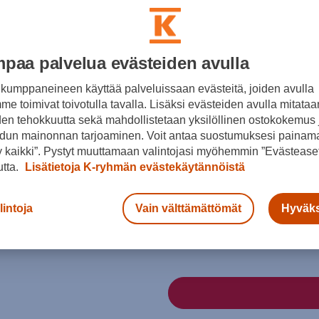
Väri
paa palvelua evästeiden avulla
kumppaneineen käyttää palveluissaan evästeitä, joiden avulla
e toimivat toivotulla tavalla. Lisäksi evästeiden avulla mitataa
den tehokkuutta sekä mahdollistetaan yksilöllinen ostokokemus 
Keltainen
dun mainonnan tarjoaminen. Voit antaa suostumuksesi painama
 kaikki”. Pystyt muuttamaan valintojasi myöhemmin ”Evästeaset
utta.
Lisätietoja K-ryhmän evästekäytännöistä
lintoja
Vain välttämättömät
Hyväks