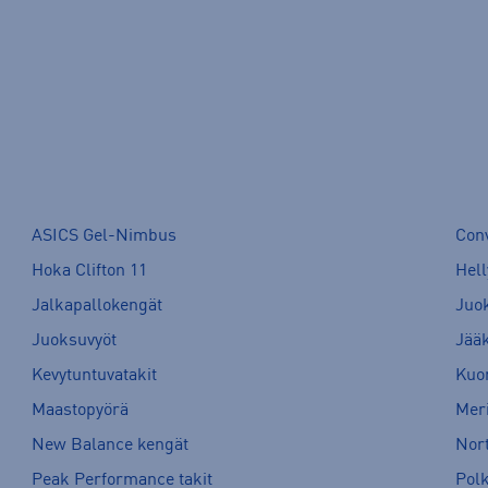
ASICS Gel-Nimbus
Con
Hoka Clifton 11
Hell
Jalkapallokengät
Juo
Juoksuvyöt
Jää
Kevytuntuvatakit
Kuor
Maastopyörä
Meri
New Balance kengät
Nort
Peak Performance takit
Pol