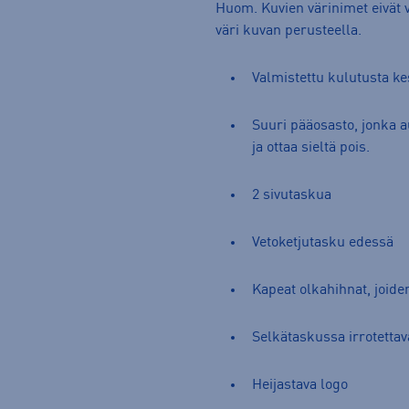
Huom. Kuvien värinimet eivät v
väri kuvan perusteella.
Valmistettu kulutusta ke
Suuri pääosasto, jonka 
ja ottaa sieltä pois.
2 sivutaskua
Vetoketjutasku edessä
Kapeat olkahihnat, joide
Selkätaskussa irrotettav
Heijastava logo