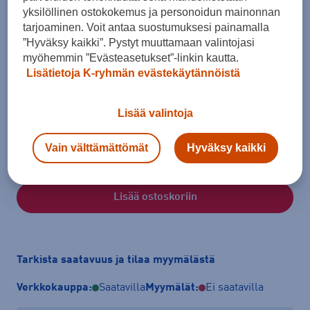
yksilöllinen ostokokemus ja personoidun mainonnan
tarjoaminen. Voit antaa suostumuksesi painamalla
”Hyväksy kaikki”. Pystyt muuttamaan valintojasi
myöhemmin ”Evästeasetukset”-linkin kautta.
Lisätietoja K-ryhmän evästekäytännöistä
Koko
XS
Lisää valintoja
Kokotaulukko
Vain välttämättömät
Hyväksy kaikki
Lisää ostoskoriin
Tarkista saatavuus ja tilaa myymälästä
Verkkokauppa:
Saatavilla
Myymälät:
Ei saatavilla