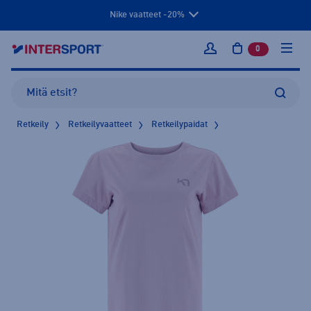
Nike vaatteet -20%
0
tuotetta osto
Kirjaudu sisään
Retkeily
Retkeilyvaatteet
Retkeilypaidat