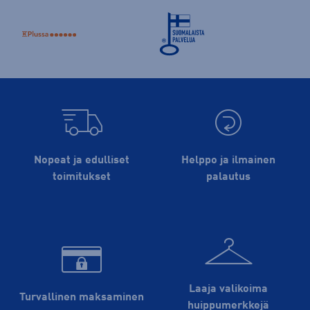
Nopeat ja edulliset
Helppo ja ilmainen
toimitukset
palautus
Laaja valikoima
Turvallinen maksaminen
huippu­merkkejä