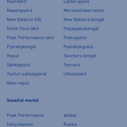
Kuoritakit
Lasten pyörä
Maastopyörä
Merinovillakerrastot
New Balance 530
New Balance kengät
North Face takit
Paljasjalkakengät
Peak Performance takit
Polkupyörä
Pyöräilykengät
Pyöräilykypärä
Reput
Skechers kengät
Sähköpyörä
Tennarit
Tunturi sähköpyörät
Ulkoilutakit
Vans-reput
Suositut merkit
Peak Performance
adidas
Helly Hansen
Rukka