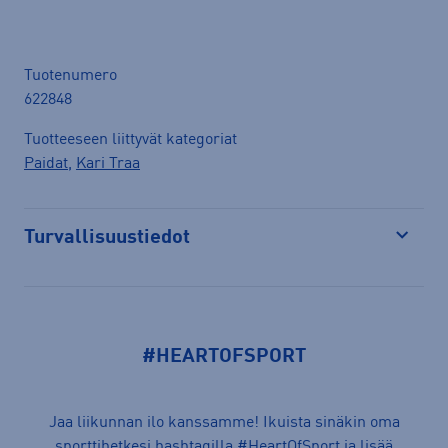
Tuotenumero
622848
Tuotteeseen liittyvät kategoriat
Paidat
,
Kari Traa
Turvallisuustiedot
Avaa
#HEARTOFSPORT
Jaa liikunnan ilo kanssamme! Ikuista sinäkin oma
sporttihetkesi hashtagilla
#HeartOfSport
ja lisää