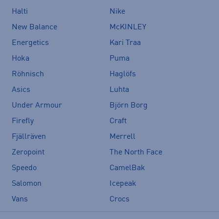
Halti
Nike
New Balance
McKINLEY
Energetics
Kari Traa
Hoka
Puma
Röhnisch
Haglöfs
Asics
Luhta
Under Armour
Björn Borg
Firefly
Craft
Fjällräven
Merrell
Zeropoint
The North Face
Speedo
CamelBak
Salomon
Icepeak
Vans
Crocs