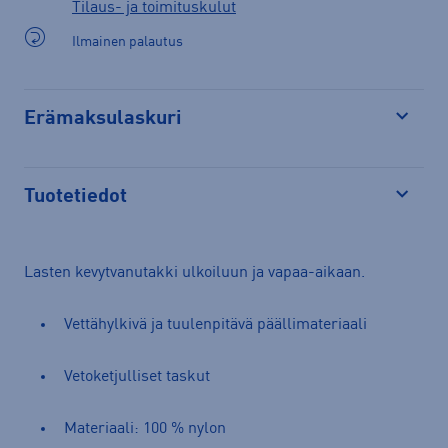
Tilaus- ja toimituskulut
Ilmainen palautus
Erämaksulaskuri
Avaa
Tuotetiedot
Avaa
Lasten kevytvanutakki ulkoiluun ja vapaa-aikaan.
Vettähylkivä ja tuulenpitävä päällimateriaali
Vetoketjulliset taskut
Materiaali: 100 % nylon