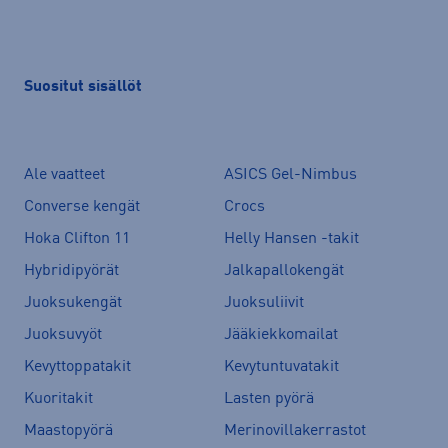
Suositut sisällöt
Ale vaatteet
ASICS Gel-Nimbus
Converse kengät
Crocs
Hoka Clifton 11
Helly Hansen -takit
Hybridipyörät
Jalkapallokengät
Juoksukengät
Juoksuliivit
Juoksuvyöt
Jääkiekkomailat
Kevyttoppatakit
Kevytuntuvatakit
Kuoritakit
Lasten pyörä
Maastopyörä
Merinovillakerrastot