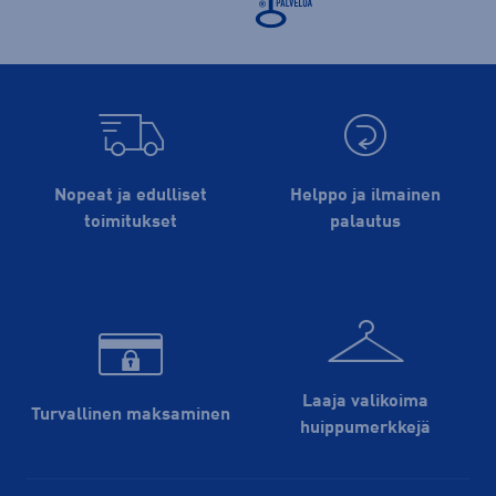
Nopeat ja edulliset
Helppo ja ilmainen
toimitukset
palautus
Laaja valikoima
Turvallinen maksaminen
huippu­merkkejä