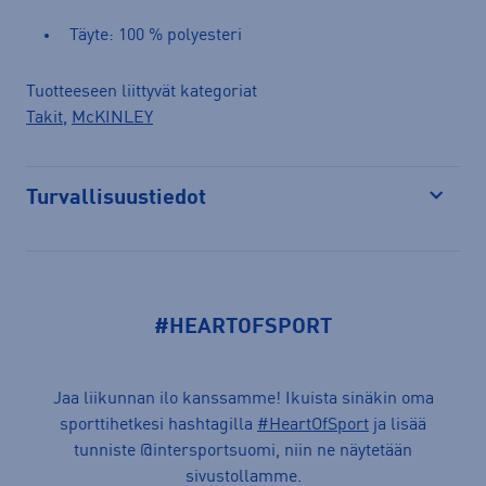
Täyte: 100 % polyesteri
Tuotteeseen liittyvät kategoriat
Takit
,
McKINLEY
Turvallisuustiedot
Avaa
#HEARTOFSPORT
Jaa liikunnan ilo kanssamme! Ikuista sinäkin oma
sporttihetkesi hashtagilla
#HeartOfSport
ja lisää
tunniste @intersportsuomi, niin ne näytetään
sivustollamme.