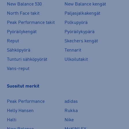
New Balance 530
New Balance kengät
North Face takit
Paljasjalkakengät
Peak Performance takit
Polkupyörä
Pyöräilykengät
Pyöräilykypärä
Reput
Skechers kengät
Sähköpyörä
Tennarit
Tunturi sähköpyörät
Ulkoilutakit
Vans-reput
Suositut merkit
Peak Performance
adidas
Helly Hansen
Rukka
Halti
Nike