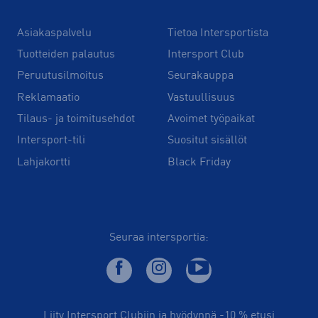
Asiakaspalvelu
Tietoa Intersportista
Tuotteiden palautus
Intersport Club
Peruutusilmoitus
Seurakauppa
Reklamaatio
Vastuullisuus
Tilaus- ja toimitusehdot
Avoimet työpaikat
Intersport-tili
Suositut sisällöt
Lahjakortti
Black Friday
Seuraa intersportia:
Liity Intersport Clubiin ja hyödynnä -10 % etusi