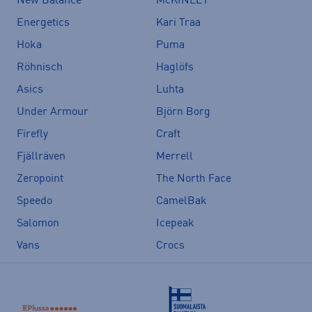
New Balance
McKINLEY
Energetics
Kari Traa
Hoka
Puma
Röhnisch
Haglöfs
Asics
Luhta
Under Armour
Björn Borg
Firefly
Craft
Fjällräven
Merrell
Zeropoint
The North Face
Speedo
CamelBak
Salomon
Icepeak
Vans
Crocs