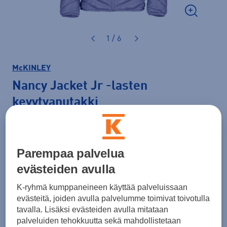
1 / 6
McKINLEY
Nancy Jacket Jr
-lasten
kevytvanutakki
79,90 €
Väri
Vaaleanlila
Parempaa palvelua
evästeiden avulla
K-ryhmä kumppaneineen käyttää palveluissaan
evästeitä, joiden avulla palvelumme toimivat toivotulla
tavalla. Lisäksi evästeiden avulla mitataan
palveluiden tehokkuutta sekä mahdollistetaan