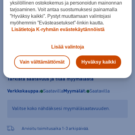
yksilöllinen ostokokemus ja personoidun mainonnan
Koko
tarjoaminen. Voit antaa suostumuksesi painamalla
152
164
”Hyväksy kaikki”. Pystyt muuttamaan valintojasi
myöhemmin ”Evästeasetukset”-linkin kautta.
Kokotaulukko
Lisätietoja K-ryhmän evästekäytännöistä
Lisää valintoja
Lisää ostoskoriin
Vain välttämättömät
Hyväksy kaikki
Tarkista saatavuus ja tilaa myymälästä
Verkkokauppa:
Saatavilla
Myymälät:
Saatavilla
Valitse koko nähdäksesi myymäläsaatavuuden.
Arvioitu toimitusaika 1-3 arkipäivää.