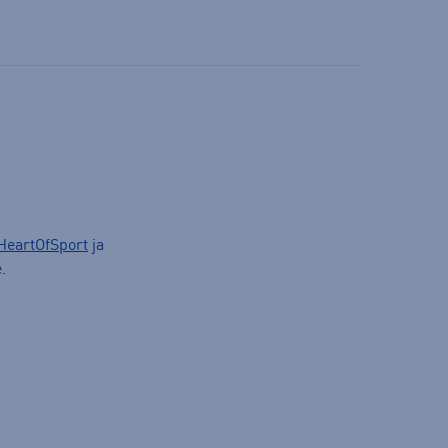
HeartOfSport
ja
.