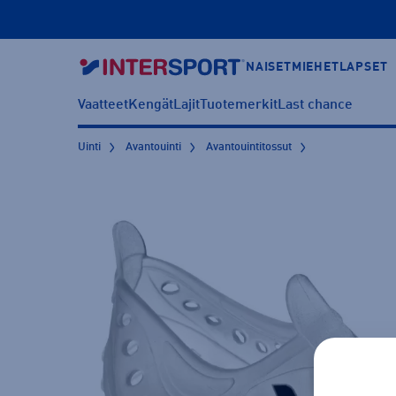
NAISET
MIEHET
LAPSET
Vaatteet
Kengät
Lajit
Tuotemerkit
Last chance
Uinti
Avantouinti
Avantouintitossut