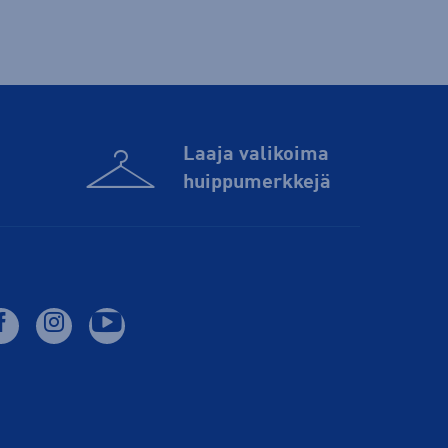
Laaja valikoima
huippu­merkkejä