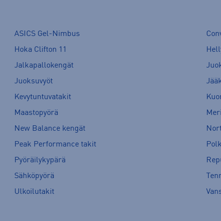
ASICS Gel-Nimbus
Con
Hoka Clifton 11
Hell
Jalkapallokengät
Juo
Juoksuvyöt
Jää
Kevytuntuvatakit
Kuor
Maastopyörä
Meri
New Balance kengät
Nort
Peak Performance takit
Pol
Pyöräilykypärä
Rep
Sähköpyörä
Tenn
Ulkoilutakit
Van