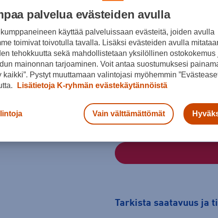
Väri
paa palvelua evästeiden avulla
kumppaneineen käyttää palveluissaan evästeitä, joiden avulla
e toimivat toivotulla tavalla. Lisäksi evästeiden avulla mitataa
den tehokkuutta sekä mahdollistetaan yksilöllinen ostokokemus 
Valkoinen
dun mainonnan tarjoaminen. Voit antaa suostumuksesi painama
Koko
 kaikki”. Pystyt muuttamaan valintojasi myöhemmin ”Evästeaset
utta.
Lisätietoja K-ryhmän evästekäytännöistä
45
Kokotaulukko
lintoja
Vain välttämättömät
Hyväks
Tarkista saatavuus ja 