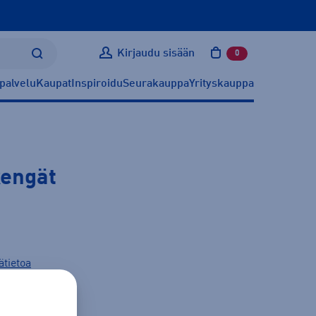
Kirjaudu sisään
0
tuotetta ostoskoris
palvelu
Kaupat
Inspiroidu
Seurakauppa
Yrityskauppa
engät
ätietoa