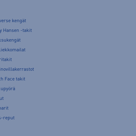
verse kengät
y Hansen -takit
ksukengät
kiekkomailat
itakit
novillakerrastot
h Face takit
kupyörä
ut
arit
s-reput