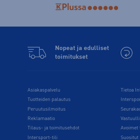
Nopeat ja edulliset
toimitukset
Asiakaspalvelu
Tietoa In
Tuotteiden palautus
Interspo
Peruutusilmoitus
Seuraka
Reklamaatio
Vastuull
Tilaus- ja toimitusehdot
Avoimet 
Intersport-tili
Suositut 