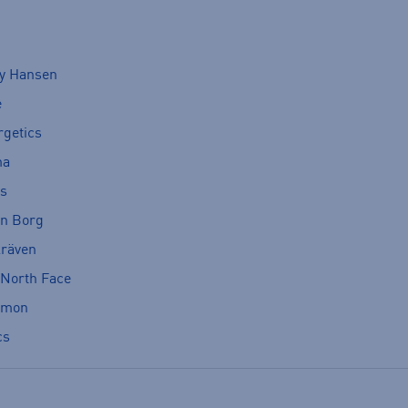
ly Hansen
e
rgetics
ma
cs
rn Borg
lräven
 North Face
omon
cs