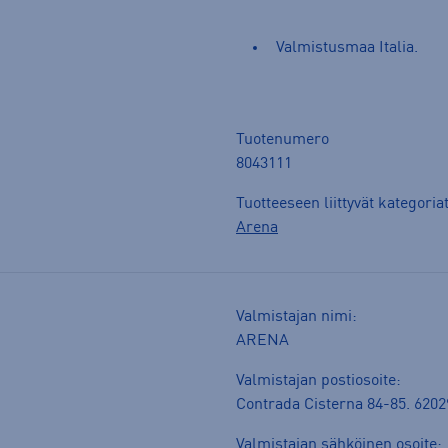
Valmistusmaa Italia.
Tuotenumero
8043111
Tuotteeseen liittyvät kategoria
Arena
Valmistajan nimi:
ARENA
Valmistajan postiosoite:
Contrada Cisterna 84-85. 62029
Valmistajan sähköinen osoite: