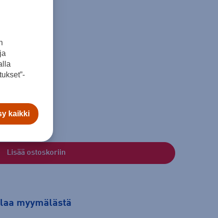
n
ja
lla
ukset”-
y kaikki
Lisää ostoskoriin
tilaa myymälästä