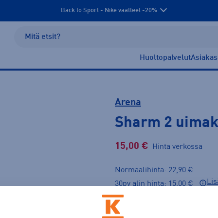
Back to Sport - Nike vaatteet -20%
Huoltopalvelut
Asiakas
Arena
Sharm 2 uimak
15,00 €
Hinta verkossa
Normaalihinta: 22,90 €
Lis
30pv alin hinta: 15,00 €
LAST CHANCE