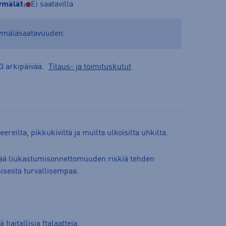
mälät:
Ei saatavilla
yymäläsaatavuuden.
3 arkipäivää.
Tilaus- ja toimituskulut
eereilta, pikkukiviltä ja muilta ulkoisilta uhkilta.
tää liukastumisonnettomuuden riskiä tehden
misesta turvallisempaa.
 haitallisia ftalaatteja.