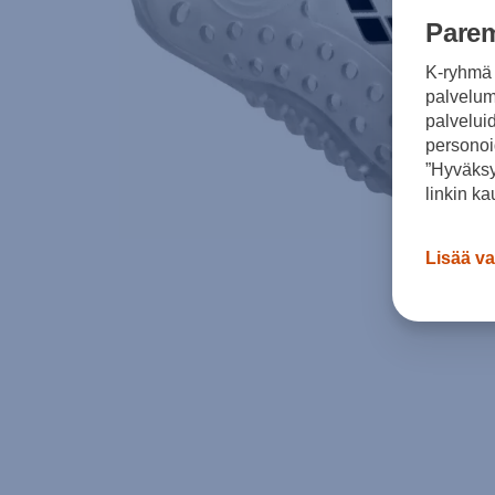
Parem
K-ryhmä 
palvelumm
palvelui
personoi
”Hyväksy
linkin ka
Lisää va