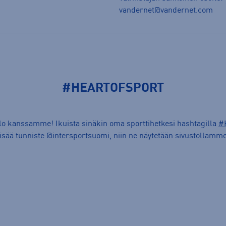
vandernet@vandernet.com
#HEARTOFSPORT
ilo kanssamme! Ikuista sinäkin oma sporttihetkesi hashtagilla
#
lisää tunniste @intersportsuomi, niin ne näytetään sivustollamme