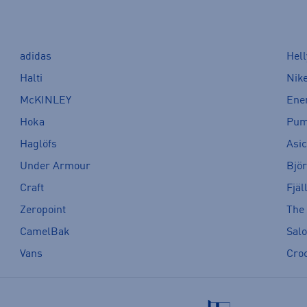
adidas
Hel
Halti
Nik
McKINLEY
Ene
Hoka
Pu
Haglöfs
Asi
Under Armour
Bjö
Craft
Fjäl
Zeropoint
The
CamelBak
Sal
Vans
Cro