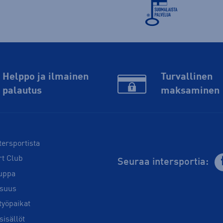
Helppo ja ilmainen
Turvallinen
palautus
maksaminen
tersportista
rt Club
Seuraa intersportia:
uppa
isuus
työpaikat
sisällöt