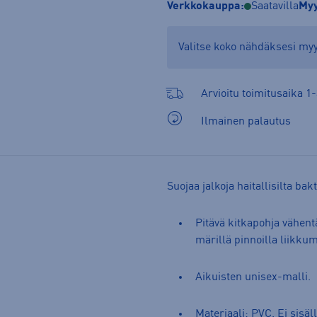
Verkkokauppa:
Saatavilla
Myy
Valitse koko nähdäksesi m
Arvioitu toimitusaika 1-
Ilmainen palautus
Suojaa jalkoja haitallisilta bakt
Pitävä kitkapohja vähen
märillä pinnoilla liikku
Aikuisten unisex-malli.
Materiaali: PVC. Ei sisällä