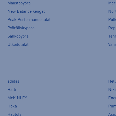
Maastopyörä
Meri
New Balance kengät
Nort
Peak Performance takit
Pol
Pyöräilykypärä
Rep
Sähköpyörä
Tenn
Ulkoilutakit
Van
adidas
Hel
Halti
Nik
McKINLEY
Ene
Hoka
Pu
Haglöfs
Asi