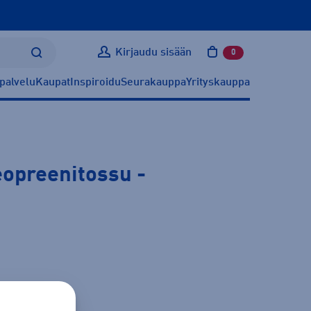
Kirjaudu sisään
0
tuotetta ostoskoris
palvelu
Kaupat
Inspiroidu
Seurakauppa
Yrityskauppa
opreenitossu
-