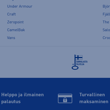
Under Armour
Bjö
Craft
Fjäl
Zeropoint
The
CamelBak
Sal
Vans
Cro
Helppo ja ilmainen
Turvallinen
palautus
maksaminen