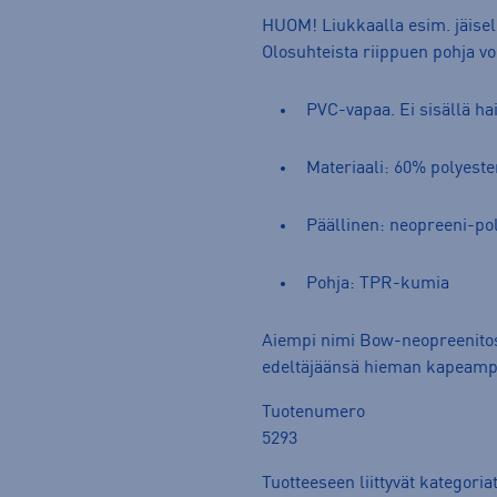
HUOM! Liukkaalla esim. jäisell
Olosuhteista riippuen pohja voi
PVC-vapaa. Ei sisällä hait
Materiaali: 60% polyeste
Päällinen: neopreeni-pol
Pohja: TPR-kumia
Aiempi nimi Bow-neopreenitoss
edeltäjäänsä hieman kapeampi
Tuotenumero
5293
Tuotteeseen liittyvät kategoria