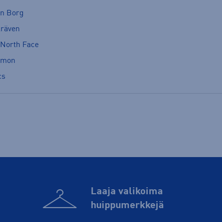
rn Borg
lräven
 North Face
omon
cs
Laaja valikoima
huippu­merkkejä