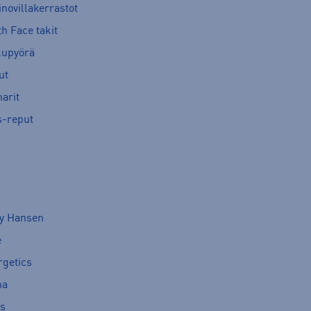
novillakerrastot
h Face takit
kupyörä
ut
arit
s-reput
ly Hansen
e
rgetics
ma
cs