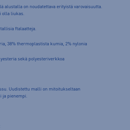
ä alustalla on noudatettava erityistä varovaisuutta.
 olla liukas.
allisia ftalaatteja.
ria, 38% thermoplastista kumia, 2% nylonia
yesteria sekä polyesteriverkkoa
u. Uudistettu malli on mitoitukseltaan
 ja pienempi.
t