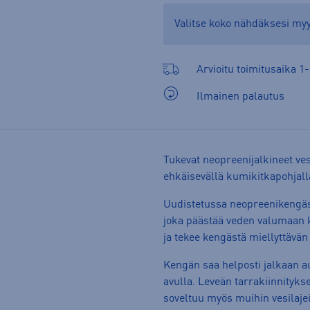
Valitse koko nähdäksesi m
Arvioitu toimitusaika 1-
Ilmainen palautus
Tukevat neopreenijalkineet ves
ehkäisevällä kumikitkapohjall
Uudistetussa neopreenikengäss
joka päästää veden valumaan 
ja tekee kengästä miellyttävän
Kengän saa helposti jalkaan a
avulla. Leveän tarrakiinnityks
soveltuu myös muihin vesilajei