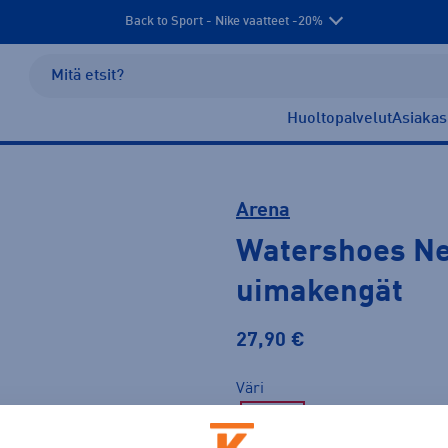
Back to Sport - Nike vaatteet -20%
Huoltopalvelut
Asiakas
Arena
Watershoes Ne
uimakengät
27,90 €
Väri