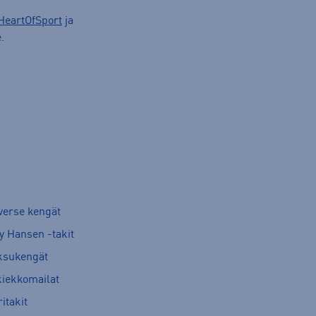
HeartOfSport
ja
.
verse kengät
y Hansen -takit
ksukengät
kiekkomailat
itakit