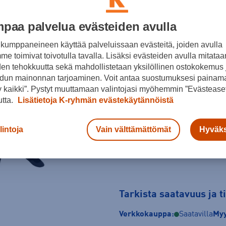
Musta
paa palvelua evästeiden avulla
Koko
kumppaneineen käyttää palveluissaan evästeitä, joiden avulla
36
37
38
e toimivat toivotulla tavalla. Lisäksi evästeiden avulla mitataa
den tehokkuutta sekä mahdollistetaan yksilöllinen ostokokemus 
45
46
dun mainonnan tarjoaminen. Voit antaa suostumuksesi painama
 kaikki”. Pystyt muuttamaan valintojasi myöhemmin ”Evästeaset
Kokotaulukko
utta.
Lisätietoja K-ryhmän evästekäytännöistä
lintoja
Vain välttämättömät
Hyväks
Tarkista saatavuus ja 
Verkkokauppa:
Saatavilla
Myy