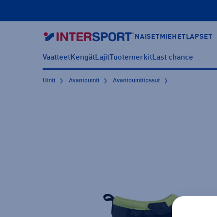
NAISET
MIEHET
LAPSET
Vaatteet
Kengät
Lajit
Tuotemerkit
Last chance
Uinti
Avantouinti
Avantouintitossut