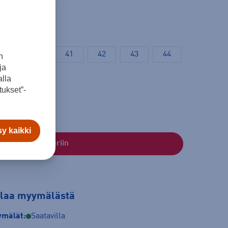
39
40
41
42
43
44
n
ja
lla
ukset”-
y kaikki
Lisää ostoskoriin
tilaa myymälästä
mälät:
Saatavilla