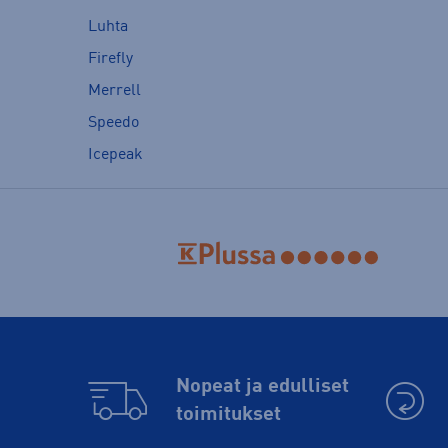
Luhta
Firefly
Merrell
Speedo
Icepeak
Nopeat ja edulliset
toimitukset