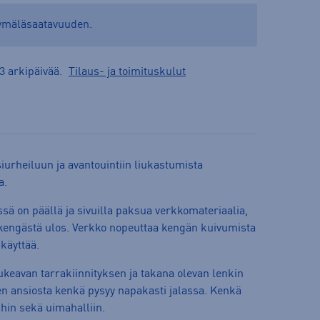
yymäläsaatavuuden.
3 arkipäivää.
Tilaus- ja toimituskulut
iurheiluun ja avantouintiin liukastumista
a.
ä on päällä ja sivuilla paksua verkkomateriaalia,
kengästä ulos. Verkko nopeuttaa kengän kuivumista
 käyttää.
ukeavan tarrakiinnityksen ja takana olevan lenkin
en ansiosta kenkä pysyy napakasti jalassa. Kenkä
hin sekä uimahalliin.