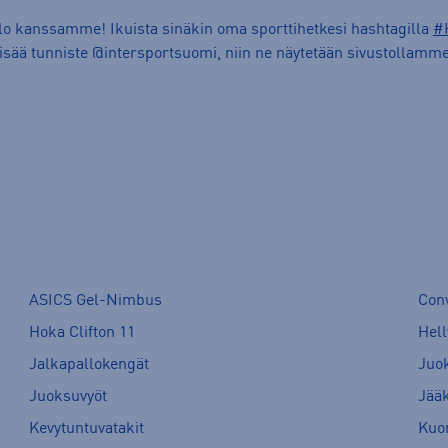
ilo kanssamme! Ikuista sinäkin oma sporttihetkesi hashtagilla
#
lisää tunniste @intersportsuomi, niin ne näytetään sivustollamme
ASICS Gel-Nimbus
Con
Hoka Clifton 11
Hell
Jalkapallokengät
Juo
Juoksuvyöt
Jää
Kevytuntuvatakit
Kuor