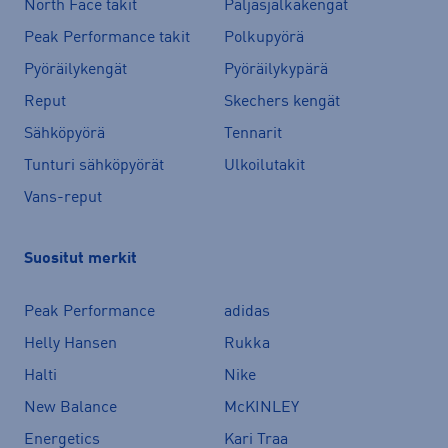
North Face takit
Paljasjalkakengät
Peak Performance takit
Polkupyörä
Pyöräilykengät
Pyöräilykypärä
Reput
Skechers kengät
Sähköpyörä
Tennarit
Tunturi sähköpyörät
Ulkoilutakit
Vans-reput
Suositut merkit
Peak Performance
adidas
Helly Hansen
Rukka
Halti
Nike
New Balance
McKINLEY
Energetics
Kari Traa