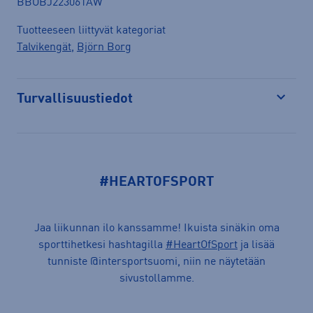
BBOBJ223061AW
Tuotteeseen liittyvät kategoriat
Talvikengät
,
Björn Borg
Turvallisuustiedot
Avaa
#HEARTOFSPORT
Jaa liikunnan ilo kanssamme! Ikuista sinäkin oma
sporttihetkesi hashtagilla
#HeartOfSport
ja lisää
tunniste @intersportsuomi, niin ne näytetään
sivustollamme.