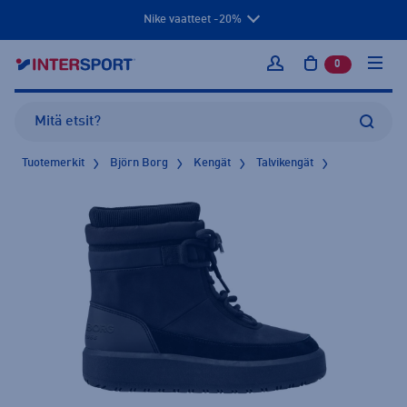
Nike vaatteet -20%
0
tuotetta osto
Kirjaudu sisään
Tuotemerkit
Björn Borg
Kengät
Talvikengät