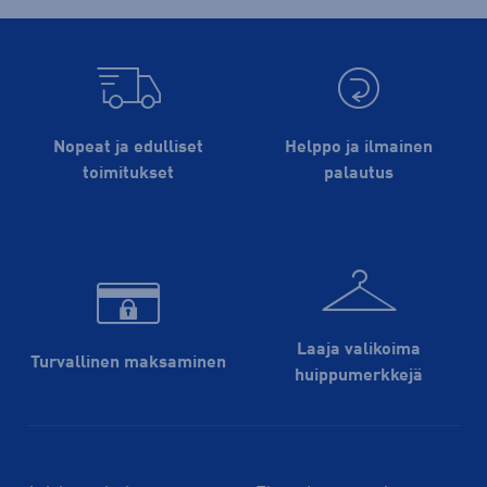
Nopeat ja edulliset
Helppo ja ilmainen
toimitukset
palautus
Laaja valikoima
Turvallinen maksaminen
huippu­merkkejä