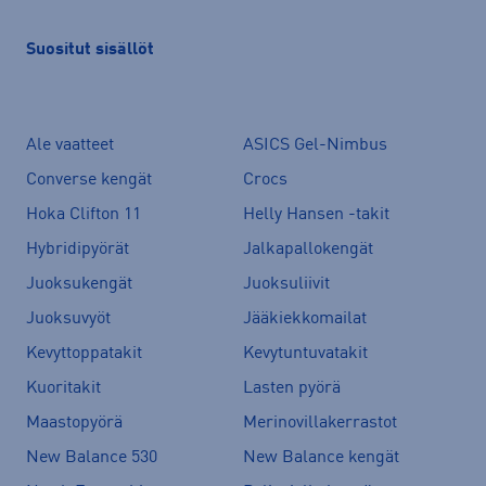
Suositut sisällöt
Ale vaatteet
ASICS Gel-Nimbus
Converse kengät
Crocs
Hoka Clifton 11
Helly Hansen -takit
Hybridipyörät
Jalkapallokengät
Juoksukengät
Juoksuliivit
Juoksuvyöt
Jääkiekkomailat
Kevyttoppatakit
Kevytuntuvatakit
Kuoritakit
Lasten pyörä
Maastopyörä
Merinovillakerrastot
New Balance 530
New Balance kengät