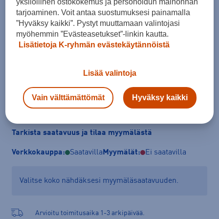
yksilöllinen ostokokemus ja personoidun mainonnan
Koko
tarjoaminen. Voit antaa suostumuksesi painamalla
”Hyväksy kaikki”. Pystyt muuttamaan valintojasi
37
38
41
myöhemmin ”Evästeasetukset”-linkin kautta.
Lisätietoja K-ryhmän evästekäytännöistä
Kokotaulukko
Lisää valintoja
Lisää ostoskoriin
Vain välttämättömät
Hyväksy kaikki
Tarkista saatavuus ja tilaa myymälästä
Verkkokauppa:
Saatavilla
Myymälät:
Ei saatavilla
Valitse koko nähdäksesi myymäläsaatavuuden.
Arvioitu toimitusaika 1-3 arkipäivää.