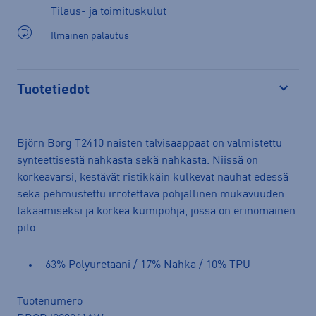
Tilaus- ja toimituskulut
Ilmainen palautus
Tuotetiedot
Avaa
Björn Borg T2410 naisten talvisaappaat on valmistettu
synteettisestä nahkasta sekä nahkasta. Niissä on
korkeavarsi, kestävät ristikkäin kulkevat nauhat edessä
sekä pehmustettu irrotettava pohjallinen mukavuuden
takaamiseksi ja korkea kumipohja, jossa on erinomainen
pito.
63% Polyuretaani / 17% Nahka / 10% TPU
Tuotenumero