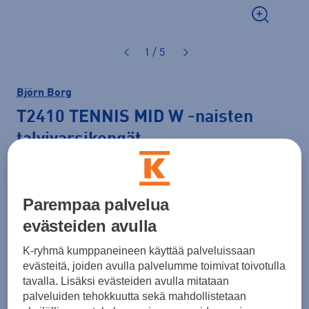
1 / 5
Björn Borg
T2410 TENNIS MID W
-naisten
talvivarsikengät
40,00 €
Hinta verkossa
LAST CHANCE
Parempaa palvelua
Normaalihinta: 129,00 €
Lisätietoa
evästeiden avulla
30pv alin hinta: 40,00 €
K-ryhmä kumppaneineen käyttää palveluissaan
Väri
Musta
evästeitä, joiden avulla palvelumme toimivat toivotulla
tavalla. Lisäksi evästeiden avulla mitataan
palveluiden tehokkuutta sekä mahdollistetaan