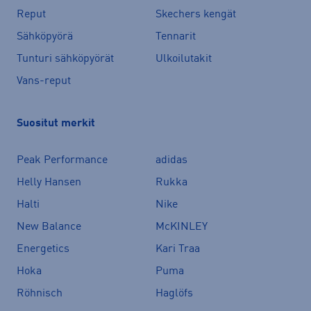
Reput
Skechers kengät
Sähköpyörä
Tennarit
Tunturi sähköpyörät
Ulkoilutakit
Vans-reput
Suositut merkit
Peak Performance
adidas
Helly Hansen
Rukka
Halti
Nike
New Balance
McKINLEY
Energetics
Kari Traa
Hoka
Puma
Röhnisch
Haglöfs