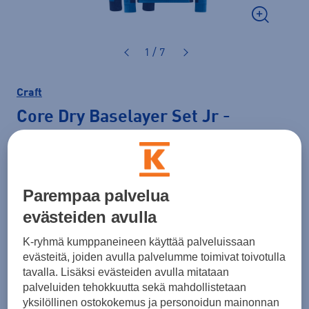
1 / 7
Craft
Core Dry Baselayer Set Jr
-
aluskerrasto
40,00 €
Parempaa palvelua
Väri
Tummansininen
evästeiden avulla
K-ryhmä kumppaneineen käyttää palveluissaan
evästeitä, joiden avulla palvelumme toimivat toivotulla
tavalla. Lisäksi evästeiden avulla mitataan
palveluiden tehokkuutta sekä mahdollistetaan
yksilöllinen ostokokemus ja personoidun mainonnan