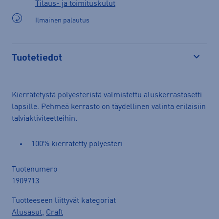
Tilaus- ja toimituskulut
Ilmainen palautus
Tuotetiedot
Avaa
Kierrätetystä polyesteristä valmistettu aluskerrastosetti
lapsille. Pehmeä kerrasto on täydellinen valinta erilaisiin
talviaktiviteetteihin.
100% kierrätetty polyesteri
Tuotenumero
1909713
Tuotteeseen liittyvät kategoriat
Alusasut
,
Craft