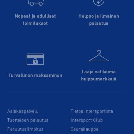
Nopeat ja edulliset
Helppo ja ilmainen
toimitukset
palautus
Laaja valikoima
Turvallinen maksaminen
huippu­merkkejä
Asiakaspalvelu
Tietoa Intersportista
Tuotteiden palautus
Intersport Club
Peruutusilmoitus
Seurakauppa