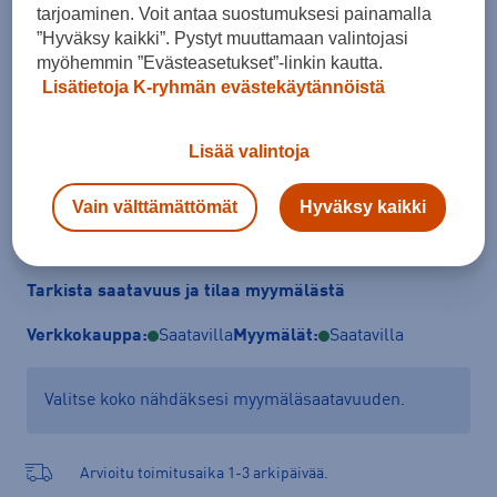
tarjoaminen. Voit antaa suostumuksesi painamalla
Koko
”Hyväksy kaikki”. Pystyt muuttamaan valintojasi
98/104
110 - 116
myöhemmin ”Evästeasetukset”-linkin kautta.
Lisätietoja K-ryhmän evästekäytännöistä
Kokotaulukko
Lisää valintoja
Lisää ostoskoriin
Vain välttämättömät
Hyväksy kaikki
Tarkista saatavuus ja tilaa myymälästä
Verkkokauppa:
Saatavilla
Myymälät:
Saatavilla
Valitse koko nähdäksesi myymäläsaatavuuden.
Arvioitu toimitusaika 1-3 arkipäivää.