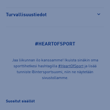
Turvallisuustiedot
Avaa
#HEARTOFSPORT
Jaa liikunnan ilo kanssamme! Ikuista sinäkin oma
sporttihetkesi hashtagilla
#HeartOfSport
ja lisää
tunniste @intersportsuomi, niin ne näytetään
sivustollamme.
Suositut sisällöt