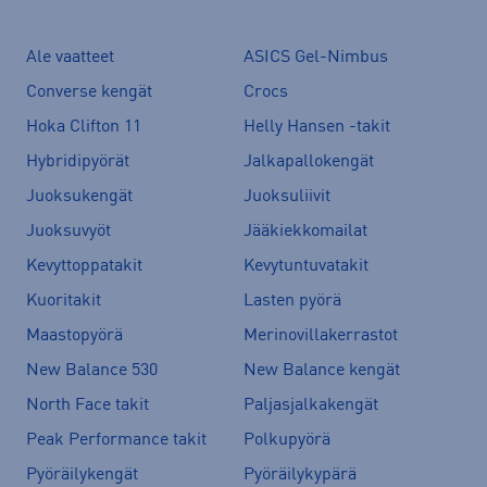
Ale vaatteet
ASICS Gel-Nimbus
Converse kengät
Crocs
Hoka Clifton 11
Helly Hansen -takit
Hybridipyörät
Jalkapallokengät
Juoksukengät
Juoksuliivit
Juoksuvyöt
Jääkiekkomailat
Kevyttoppatakit
Kevytuntuvatakit
Kuoritakit
Lasten pyörä
Maastopyörä
Merinovillakerrastot
New Balance 530
New Balance kengät
North Face takit
Paljasjalkakengät
Peak Performance takit
Polkupyörä
Pyöräilykengät
Pyöräilykypärä