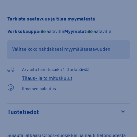
Tarkista saatavuus ja tilaa myymälästä
Verkkokauppa:
Saatavilla
Myymälät:
Saatavilla
Valitse koko nähdäksesi myymäläsaatavuuden.
Arvioitu toimitusaika 1-3 arkipäivää.
Tilaus- ja toimituskulut
Ilmainen palautus
Tuotetiedot
Avaa
Sujauta jalkaasi Crocs-suosikkisi ja nauti helppoudesta