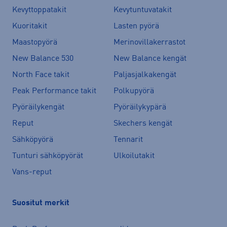
Kevyttoppatakit
Kevytuntuvatakit
Kuoritakit
Lasten pyörä
Maastopyörä
Merinovillakerrastot
New Balance 530
New Balance kengät
North Face takit
Paljasjalkakengät
Peak Performance takit
Polkupyörä
Pyöräilykengät
Pyöräilykypärä
Reput
Skechers kengät
Sähköpyörä
Tennarit
Tunturi sähköpyörät
Ulkoilutakit
Vans-reput
Suositut merkit