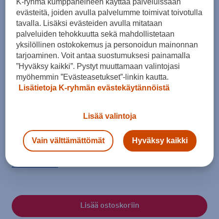
K-ryhmä kumppaneineen käyttää palveluissaan
evästeitä, joiden avulla palvelumme toimivat toivotulla
tavalla. Lisäksi evästeiden avulla mitataan
palveluiden tehokkuutta sekä mahdollistetaan
yksilöllinen ostokokemus ja personoidun mainonnan
tarjoaminen. Voit antaa suostumuksesi painamalla
”Hyväksy kaikki”. Pystyt muuttamaan valintojasi
myöhemmin ”Evästeasetukset”-linkin kautta.
Lisätietoja K-ryhmän evästekäytännöistä
Koko
Lisää valintoja
36 - 37
37 - 38
38 - 39
39 - 40
41 - 42
42 - 43
43 - 44
Vain välttämättömät
Hyväksy kaikki
45 - 46
46 - 47
48 - 49
Kokotaulukko
Lisää ostoskoriin