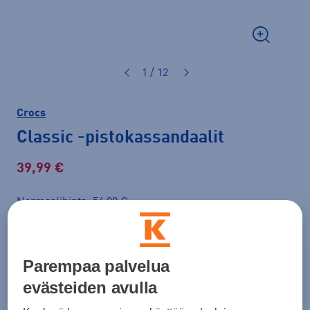
1 / 12
Crocs
Classic
-pistokassandaalit
39,99 €
Normaalihinta: 54,90 €
Lisätietoa
30pv alin hinta: 39,99 €
Väri
Musta
Parempaa palvelua
evästeiden avulla