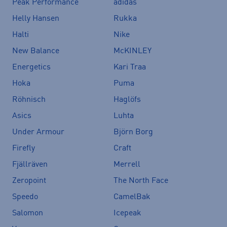
Peak Performance
adidas
Helly Hansen
Rukka
Halti
Nike
New Balance
McKINLEY
Energetics
Kari Traa
Hoka
Puma
Röhnisch
Haglöfs
Asics
Luhta
Under Armour
Björn Borg
Firefly
Craft
Fjällräven
Merrell
Zeropoint
The North Face
Speedo
CamelBak
Salomon
Icepeak