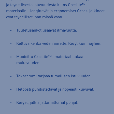
ja täydellisestä istuvuudesta kiitos Croslite™-
materiaalin. Hengittävät ja ergonomiset Crocs-jalkineet
ovat täydelliset ihan missä vaan.
Tuuletusaukot lisäävät ilmavuutta.
Kelluva kenkä veden äärelle. Kevyt kuin höyhen.
Muotoiltu Croslite™ -materiaali takaa
mukavuuden.
Takaremmi tarjoaa turvallisen istuvuuden.
Helposti puhdistettavat ja nopeasti kuivuvat.
Kevyet, jälkiä jättämättömät pohjat.