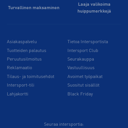
Laaja valikoima
Turvallinen maksaminen
huippu­merkkejä
Asiakaspalvelu
Tietoa Intersportista
Tuotteiden palautus
Intersport Club
Peruutusilmoitus
Seurakauppa
Reklamaatio
Vastuullisuus
Tilaus- ja toimitusehdot
Avoimet työpaikat
Intersport-tili
Suositut sisällöt
Lahjakortti
Black Friday
Seuraa intersportia: