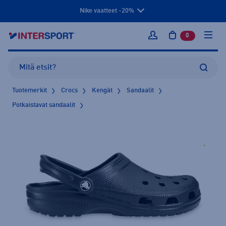
Nike vaatteet -20%
0
tuotetta osto
Kirjaudu sisään
Tuotemerkit
Crocs
Kengät
Sandaalit
Potkaistavat sandaalit