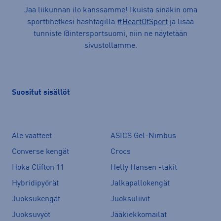
Jaa liikunnan ilo kanssamme! Ikuista sinäkin oma
sporttihetkesi hashtagilla
#HeartOfSport
ja lisää
tunniste @intersportsuomi, niin ne näytetään
sivustollamme.
Suositut sisällöt
Ale vaatteet
ASICS Gel-Nimbus
Converse kengät
Crocs
Hoka Clifton 11
Helly Hansen -takit
Hybridipyörät
Jalkapallokengät
Juoksukengät
Juoksuliivit
Juoksuvyöt
Jääkiekkomailat