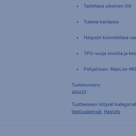
Taitettava ulkoinen iltti
Tukeva kantaosa
Helposti kiinnitettävä n
TPU-suoja sivuilla ja kes
Pohjallinen: MaxLite-
Tuotenumero
606623
Tuotteeseen liittyvät kategoria
Vaelluskengät
,
Haglöfs