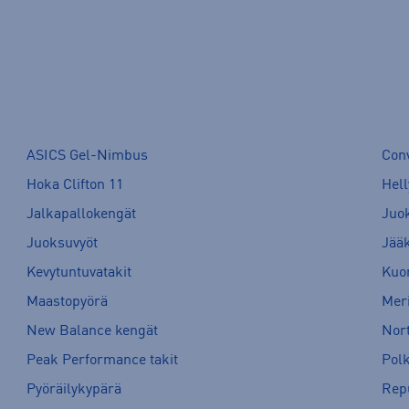
ASICS Gel-Nimbus
Con
Hoka Clifton 11
Hell
Jalkapallokengät
Juo
Juoksuvyöt
Jää
Kevytuntuvatakit
Kuor
Maastopyörä
Meri
New Balance kengät
Nort
Peak Performance takit
Pol
Pyöräilykypärä
Rep