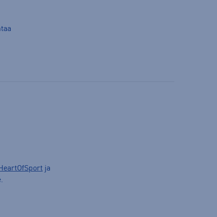
ntaa
HeartOfSport
ja
.