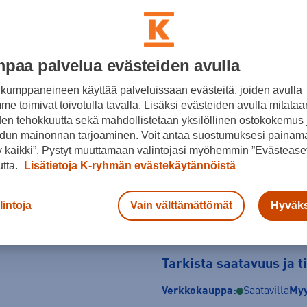
Musta
Koko
paa palvelua evästeiden avulla
40
40 ⅔
41 ⅓
kumppaneineen käyttää palveluissaan evästeitä, joiden avulla
46
46 ⅔
47 ⅓
e toimivat toivotulla tavalla. Lisäksi evästeiden avulla mitataa
den tehokkuutta sekä mahdollistetaan yksilöllinen ostokokemus 
Kokotaulukko
dun mainonnan tarjoaminen. Voit antaa suostumuksesi painama
 kaikki”. Pystyt muuttamaan valintojasi myöhemmin ”Evästeaset
utta.
Lisätietoja K-ryhmän evästekäytännöistä
lintoja
Vain välttämättömät
Hyväks
Tarkista saatavuus ja 
Verkkokauppa:
Saatavilla
Myy