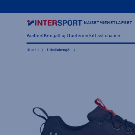
NAISET
MIEHET
LAPSET
Vaatteet
Kengät
Lajit
Tuotemerkit
Last chance
Ulkoilu
Ulkoilukengät