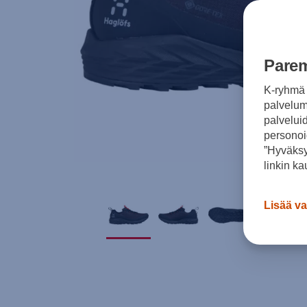
Parem
K-ryhmä 
palvelumm
palvelui
personoi
”Hyväksy
linkin ka
Lisää va