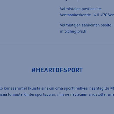
Valmistajan postiosoite:
Vantaankoskentie 14 01670 Va
Valmistajan sähköinen osoite:
info@haglofs.fi
#HEARTOFSPORT
ilo kanssamme! Ikuista sinäkin oma sporttihetkesi hashtagilla
#
lisää tunniste @intersportsuomi, niin ne näytetään sivustollamme