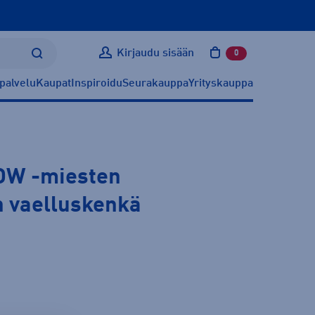
Kirjaudu sisään
0
tuotetta ostoskoris
palvelu
Kaupat
Inspiroidu
Seurakauppa
Yrityskauppa
LOW
-miesten
n vaelluskenkä