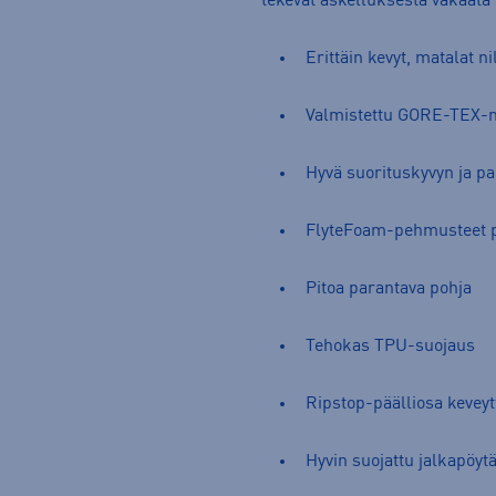
tekevät askelluksesta vakaata 
Erittäin kevyt, matalat ni
Valmistettu GORE-TEX-ma
Hyvä suorituskyvyn ja p
FlyteFoam-pehmusteet pi
Pitoa parantava pohja
Tehokas TPU-suojaus
Ripstop-päälliosa keveytt
Hyvin suojattu jalkapöyt