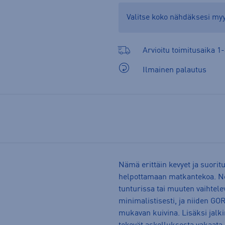
Valitse koko nähdäksesi m
Arvioitu toimitusaika 1-
Ilmainen palautus
Nämä erittäin kevyet ja suoritu
helpottamaan matkantekoa. Ne s
tunturissa tai muuten vaihtel
minimalistisesti, ja niiden GO
mukavan kuivina. Lisäksi jalki