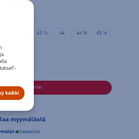
42
42 ⅔
43 ⅓
44
44 ⅔
45 ⅓
n
ja
lla
ukset”-
Lisää ostoskoriin
y kaikki
tilaa myymälästä
mälät:
Saatavilla