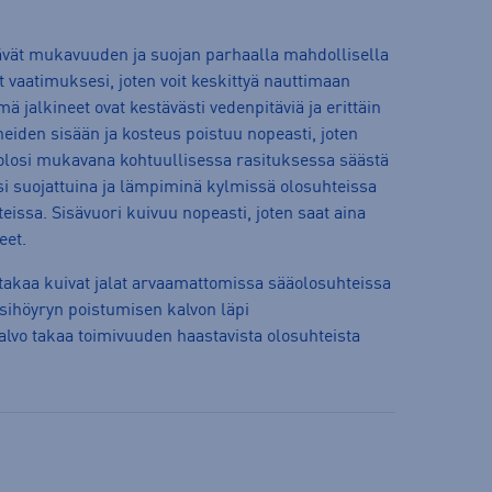
vät mukavuuden ja suojan parhaalla mahdollisella
set vaatimuksesi, joten voit keskittyä nauttimaan
mä jalkineet ovat kestävästi vedenpitäviä ja erittäin
ineiden sisään ja kosteus poistuu nopeasti, joten
a olosi mukavana kohtuullisessa rasituksessa säästä
asi suojattuina ja lämpiminä kylmissä olosuhteissa
eissa. Sisävuori kuivuu nopeasti, joten saat aina
eet.
 takaa kuivat jalat arvaamattomissa sääolosuhteissa
esihöyryn poistumisen kalvon läpi
kalvo takaa toimivuuden haastavista olosuhteista