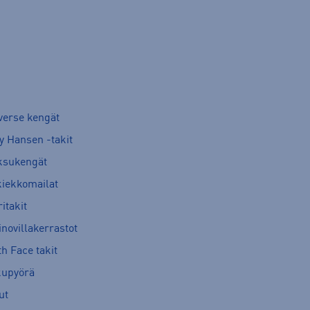
verse kengät
y Hansen -takit
ksukengät
kiekkomailat
itakit
novillakerrastot
h Face takit
kupyörä
ut