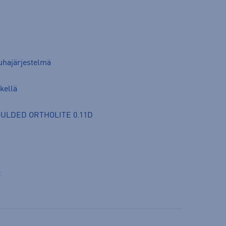
auhajärjestelmä
kellä
MOULDED ORTHOLITE 0.11D
t