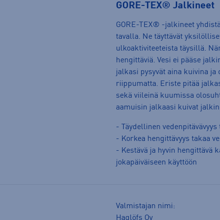
GORE-TEX® Jalkineet
GORE-TEX® -jalkineet yhdistä
tavalla. Ne täyttävät yksilölli
ulkoaktiviteeteista täysillä. Nä
hengittäviä. Vesi ei pääse jalk
jalkasi pysyvät aina kuivina j
riippumatta. Eriste pitää jalk
sekä viileinä kuumissa olosuht
aamuisin jalkaasi kuivat jalkin
- Täydellinen vedenpitävävyys
- Korkea hengittävyys takaa v
- Kestävä ja hyvin hengittävä 
jokapäiväiseen käyttöön
Valmistajan nimi:
Haglöfs Oy