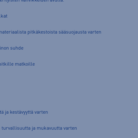
erityisten vahvikkeiden avulla.
lkat
teriaalista pitkäkestoista sääsuojausta varten
ainon suhde
tkille matkoille
ä ja kestävyyttä varten
ä turvallisuutta ja mukavuutta varten