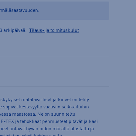
yymäläsaatavuuden.
3 arkipäivää.
Tilaus- ja toimituskulut
skykyiset matalavartiset jalkineet on tehty
opivat kestävyyttä vaativiin seikkailuihin
evassa maastossa. Ne on suunniteltu
RE-TEX ja tehokkaat pehmusteet pitävät jalkasi
neet antavat hyvän pidon märällä alustalla ja