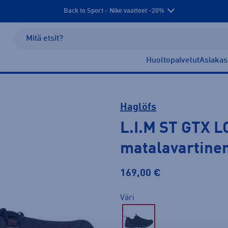
Back to Sport - Nike vaatteet -20%
Huoltopalvelut
Asiakas
Haglöfs
L.I.M ST GTX 
matalavartine
169,00 €
Väri