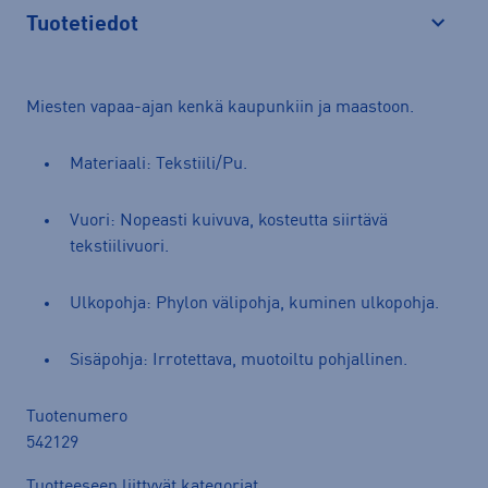
Tuotetiedot
Avaa
Miesten vapaa-ajan kenkä kaupunkiin ja maastoon.
Materiaali: Tekstiili/Pu.
Vuori: Nopeasti kuivuva, kosteutta siirtävä
tekstiilivuori.
Ulkopohja: Phylon välipohja, kuminen ulkopohja.
Sisäpohja: Irrotettava, muotoiltu pohjallinen.
Tuotenumero
542129
Tuotteeseen liittyvät kategoriat