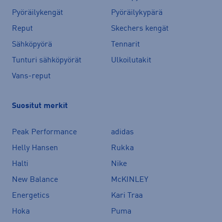
Pyöräilykengät
Pyöräilykypärä
Reput
Skechers kengät
Sähköpyörä
Tennarit
Tunturi sähköpyörät
Ulkoilutakit
Vans-reput
Suositut merkit
Peak Performance
adidas
Helly Hansen
Rukka
Halti
Nike
New Balance
McKINLEY
Energetics
Kari Traa
Hoka
Puma