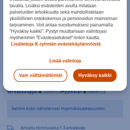
tavalla. Lisäksi evästeiden avulla mitataan
40
41
42
43
44
45
46
palveluiden tehokkuutta sekä mahdollistetaan
47
yksilöllinen ostokokemus ja personoidun mainonnan
tarjoaminen. Voit antaa suostumuksesi painamalla
Kokotaulukko
”Hyväksy kaikki”. Pystyt muuttamaan valintojasi
myöhemmin ”Evästeasetukset”-linkin kautta.
Lisätietoja K-ryhmän evästekäytännöistä
Lisää ostoskoriin
Lisää valintoja
Vain välttämättömät
Hyväksy kaikki
Tarkista saatavuus ja tilaa myymälästä
Verkkokauppa:
Saatavilla
Myymälät:
Saatavilla
Valitse koko nähdäksesi myymäläsaatavuuden.
Arvioitu toimitusaika 1-3 arkipäivää.