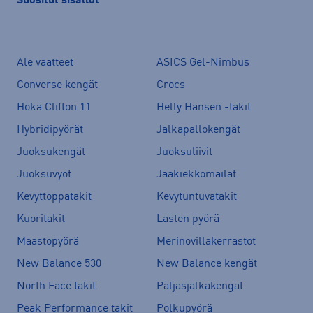
Suositut sisällöt
Ale vaatteet
ASICS Gel-Nimbus
Converse kengät
Crocs
Hoka Clifton 11
Helly Hansen -takit
Hybridipyörät
Jalkapallokengät
Juoksukengät
Juoksuliivit
Juoksuvyöt
Jääkiekkomailat
Kevyttoppatakit
Kevytuntuvatakit
Kuoritakit
Lasten pyörä
Maastopyörä
Merinovillakerrastot
New Balance 530
New Balance kengät
North Face takit
Paljasjalkakengät
Peak Performance takit
Polkupyörä