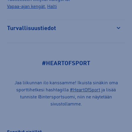
Vapaa-ajan kengät
,
Halti
Turvallisuustiedot
Avaa
#HEARTOFSPORT
Jaa liikunnan ilo kanssamme! Ikuista sinäkin oma
sporttihetkesi hashtagilla
#HeartOfSport
ja lisää
tunniste @intersportsuomi, niin ne näytetään
sivustollamme.