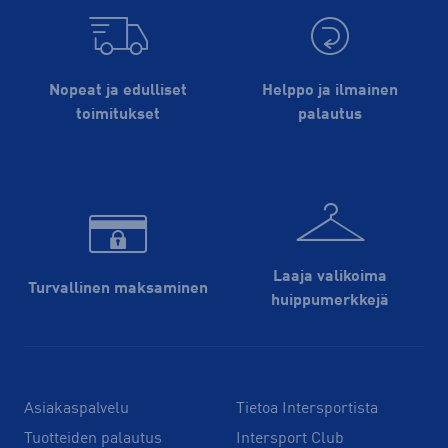
Nopeat ja edulliset
Helppo ja ilmainen
toimitukset
palautus
Laaja valikoima
Turvallinen maksaminen
huippu­merkkejä
Asiakaspalvelu
Tietoa Intersportista
Tuotteiden palautus
Intersport Club