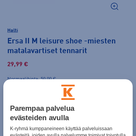
Halti
Ersa II M leisure shoe
-miesten
matalavartiset tennarit
29,99 €
Normaalihinta: 50,00 €
Lisätietoa
30pv alin hinta: 29,99 €
Väri
Musta
Parempaa palvelua
evästeiden avulla
K-ryhmä kumppaneineen käyttää palveluissaan
Koko
evästeitä, joiden avulla palvelumme toimivat toivotulla