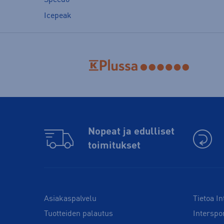
Icepeak
Nopeat ja edulliset
toimitukset
Asiakaspalvelu
Tietoa In
Tuotteiden palautus
Interspo