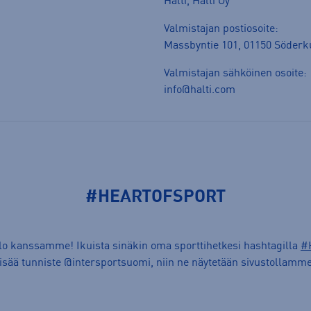
Halti, Halti Oy
Valmistajan postiosoite:
Massbyntie 101, 01150 Söderk
Valmistajan sähköinen osoite:
info@halti.com
#HEARTOFSPORT
ilo kanssamme! Ikuista sinäkin oma sporttihetkesi hashtagilla
#
lisää tunniste @intersportsuomi, niin ne näytetään sivustollamme