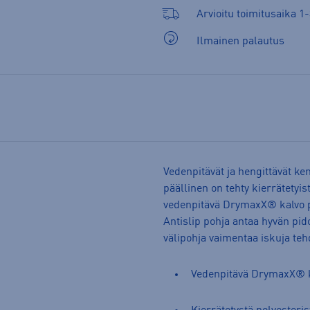
Arvioitu toimitusaika 1-
Ilmainen palautus
Vedenpitävät ja hengittävät ken
päällinen on tehty kierrätetyist
vedenpitävä DrymaxX® kalvo pit
Antislip pohja antaa hyvän pi
välipohja vaimentaa iskuja teh
Vedenpitävä DrymaxX® 