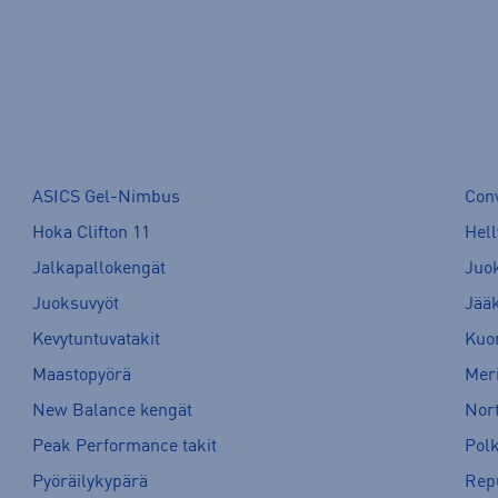
ASICS Gel-Nimbus
Con
Hoka Clifton 11
Hell
Jalkapallokengät
Juo
Juoksuvyöt
Jää
Kevytuntuvatakit
Kuor
Maastopyörä
Meri
New Balance kengät
Nort
Peak Performance takit
Pol
Pyöräilykypärä
Rep