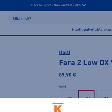
Back to Sport - Nike vaatteet -20%
Huoltopalvelut
Asiakas
Halti
Fara 2 Low DX
89,90 €
Väri
Sininen