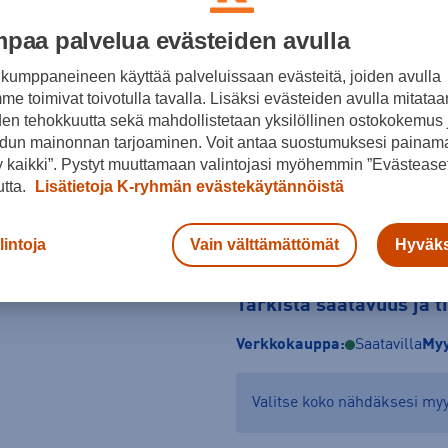
Koko
paa palvelua evästeiden avulla
37
38
39
kumppaneineen käyttää palveluissaan evästeitä, joiden avulla
e toimivat toivotulla tavalla. Lisäksi evästeiden avulla mitataa
Kokotaulukko
den tehokkuutta sekä mahdollistetaan yksilöllinen ostokokemus 
dun mainonnan tarjoaminen. Voit antaa suostumuksesi painama
 kaikki”. Pystyt muuttamaan valintojasi myöhemmin ”Evästeaset
utta.
Lisätietoja K-ryhmän evästekäytännöistä
lintoja
Vain välttämättömät
Hyväks
Tarkista saatavuus ja 
Verkkokauppa:
Saatavilla
Myy
Valitse koko nähdäksesi m