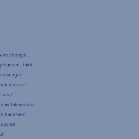
verse kengät
y Hansen -takit
ksukengät
kiekkomailat
itakit
novillakerrastot
h Face takit
kupyörä
ut