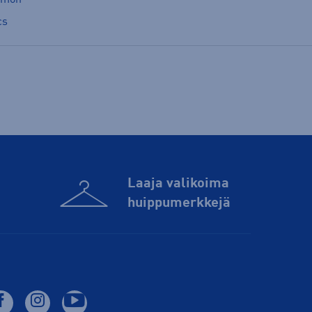
cs
Laaja valikoima
huippu­merkkejä