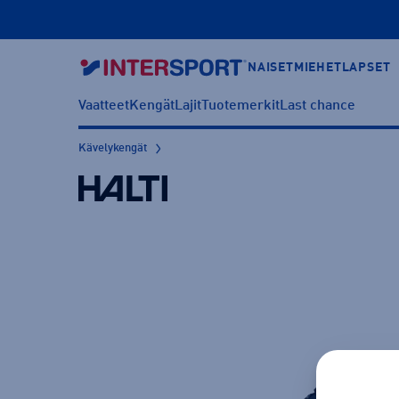
NAISET
MIEHET
LAPSET
Vaatteet
Kengät
Lajit
Tuotemerkit
Last chance
Kävelykengät