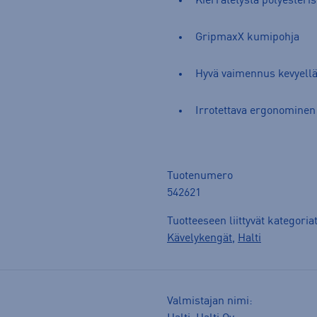
Kierrätetystä polyesterist
GripmaxX kumipohja
Hyvä vaimennus kevyellä
Irrotettava ergonominen
Tuotenumero
542621
Tuotteeseen liittyvät kategoria
Kävelykengät
,
Halti
Valmistajan nimi: