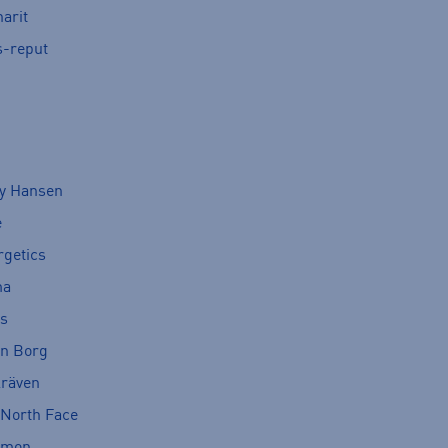
arit
s-reput
ly Hansen
e
rgetics
ma
cs
rn Borg
lräven
 North Face
omon