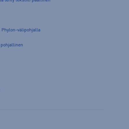
ä tehty tekstiili päällinen
 Phylon-välipohjalla
 pohjallinen
t