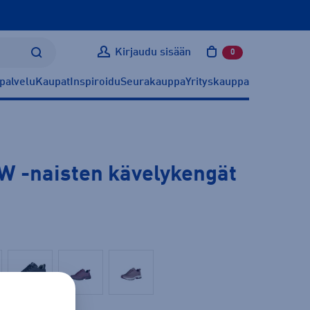
Kirjaudu sisään
0
tuotetta ostoskoris
palvelu
Kaupat
Inspiroidu
Seurakauppa
Yrityskauppa
 W
-naisten kävelykengät