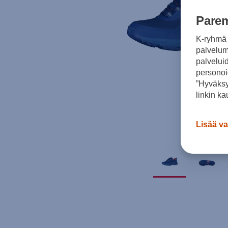
Parem
K-ryhmä 
palvelumm
palvelui
personoi
”Hyväksy
linkin ka
Lisää va