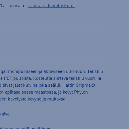
3 arkipäivää.
Tilaus- ja toimituskulut
gät monipuoliseen ja aktiiviseen ulkoiluun. Tekstiili
ä PET pulloista. Kosteutta siirtävä tekstiili vuori, ja
ävät jalat kuivina joka säällä. Haltin GripmaxX
don epätasaisessa maastossa, ja kevyt Phylon
den kävelystä kevyttä ja mukavaa.
kalvo