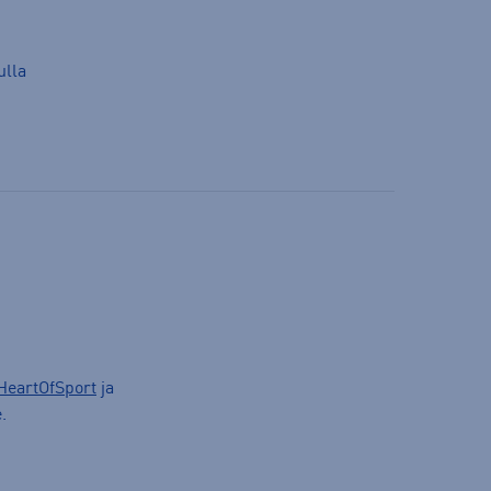
ulla
HeartOfSport
ja
.