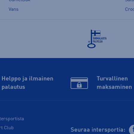
Vans
Cro
Helppo ja ilmainen
Turvallinen
palautus
maksaminen
tersportista
rt Club
Seuraa intersportia: