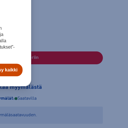
40
n
ja
lla
ukset”-
Lisää ostoskoriin
y kaikki
tilaa myymälästä
mälät:
Saatavilla
yymäläsaatavuuden.