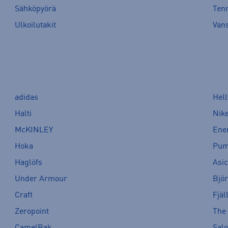
Sähköpyörä
Tenn
Ulkoilutakit
Van
adidas
Hel
Halti
Nik
McKINLEY
Ene
Hoka
Pu
Haglöfs
Asi
Under Armour
Bjö
Craft
Fjäl
Zeropoint
The
CamelBak
Sal