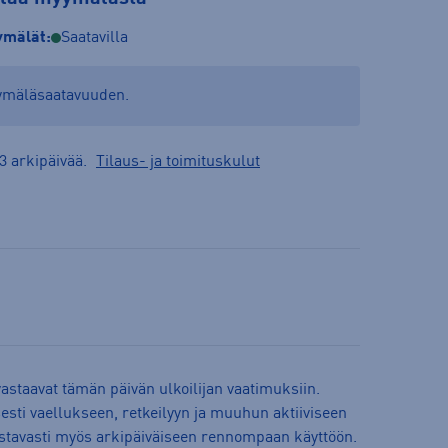
mälät:
Saatavilla
yymäläsaatavuuden.
3 arkipäivää.
Tilaus- ja toimituskulut
astaavat tämän päivän ulkoilijan vaatimuksiin.
sesti vaellukseen, retkeilyyn ja muuhun aktiiviseen
oistavasti myös arkipäiväiseen rennompaan käyttöön.