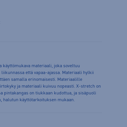
t
 ja käyttömukava materiaali, joka soveltuu
 liikunnassa että vapaa-ajassa. Materiaali hylkii
ittäen samalla erinomaisesti. Materiaalille
rtokyky ja materiaali kuivuu nopeasti. X-stretch on
ssa pintakangas on tiukkaan kudottua, ja sisäpuoli
än, halutun käyttötarkoituksen mukaan.