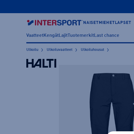
NAISET
MIEHET
LAPSET
Vaatteet
Kengät
Lajit
Tuotemerkit
Last chance
Ulkoilu
Ulkoiluvaatteet
Ulkoiluhousut