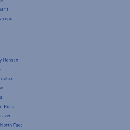
ut
arit
s-reput
ly Hansen
e
rgetics
ma
cs
rn Borg
lräven
 North Face