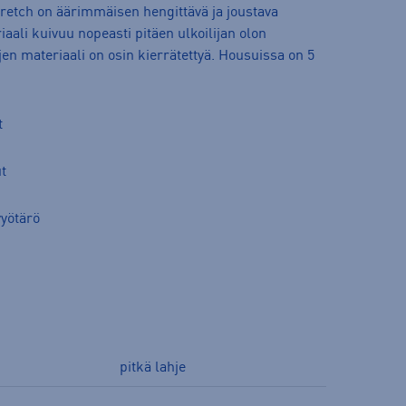
tretch on äärimmäisen hengittävä ja joustava
aali kuivuu nopeasti pitäen ulkoilijan olon
n materiaali on osin kierrätettyä. Housuissa on 5
t
ut
vyötärö
pitkä lahje