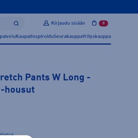
Kirjaudu sisään
0
tuotetta ostoskoris
palvelu
Kaupat
Inspiroidu
Seurakauppa
Yrityskauppa
tretch Pants W Long
-
h-housut
ätietoa