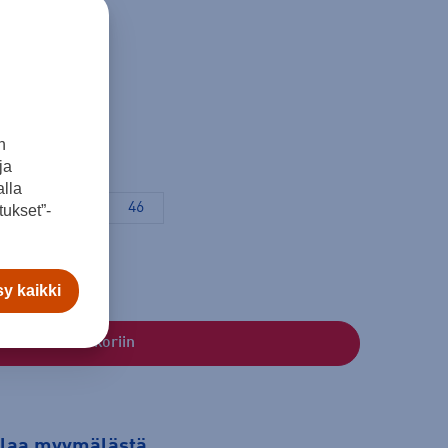
n
ja
lla
42
44
46
ukset”-
y kaikki
Lisää ostoskoriin
tilaa myymälästä