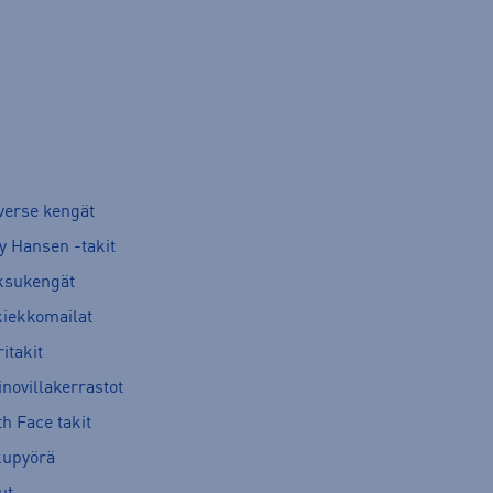
verse kengät
y Hansen -takit
ksukengät
kiekkomailat
itakit
novillakerrastot
h Face takit
kupyörä