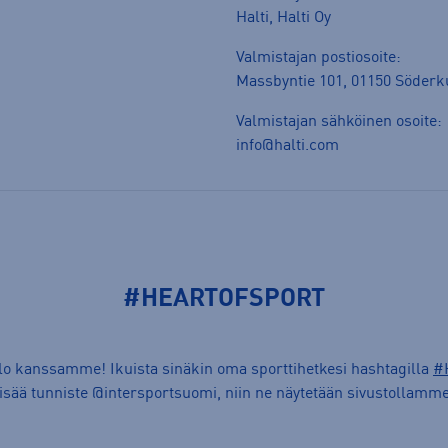
Halti, Halti Oy
Valmistajan postiosoite:
Massbyntie 101, 01150 Söderk
Valmistajan sähköinen osoite:
info@halti.com
#HEARTOFSPORT
ilo kanssamme! Ikuista sinäkin oma sporttihetkesi hashtagilla
#
lisää tunniste @intersportsuomi, niin ne näytetään sivustollamme