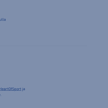
ulla
HeartOfSport
ja
.