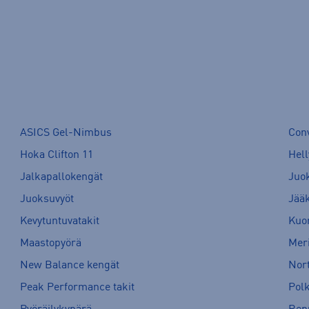
ASICS Gel-Nimbus
Con
Hoka Clifton 11
Hell
Jalkapallokengät
Juo
Juoksuvyöt
Jää
Kevytuntuvatakit
Kuor
Maastopyörä
Meri
New Balance kengät
Nort
Peak Performance takit
Pol