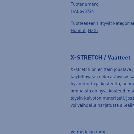
Tuotenumero
HAL640724
Tuotteeseen liittyvät kategoria
Housut
,
Halti
X-STRETCH / Vaatteet
X-stretch on erittäin joustava
käytettäväksi sekä aktiivisessa
hyvin tuulta ja kosteutta, heng
ominaista on hyvä kosteudensii
täysin kalvoton materiaali, jo
voi vaihdella harjatusta sileä
Valmistajan nimi: