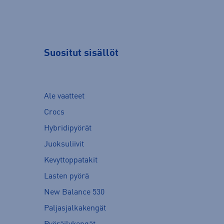
Suositut sisällöt
Ale vaatteet
Crocs
Hybridipyörät
Juoksuliivit
Kevyttoppatakit
Lasten pyörä
New Balance 530
Paljasjalkakengät