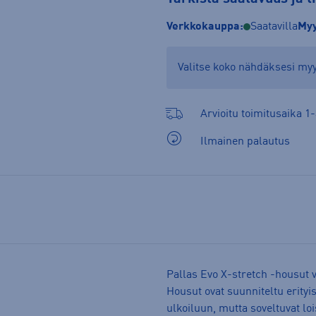
Verkkokauppa:
Saatavilla
Myy
Valitse koko nähdäksesi m
Arvioitu toimitusaika 1-
Ilmainen palautus
Pallas Evo X-stretch -housut v
Housut ovat suunniteltu erityi
ulkoiluun, mutta soveltuvat l