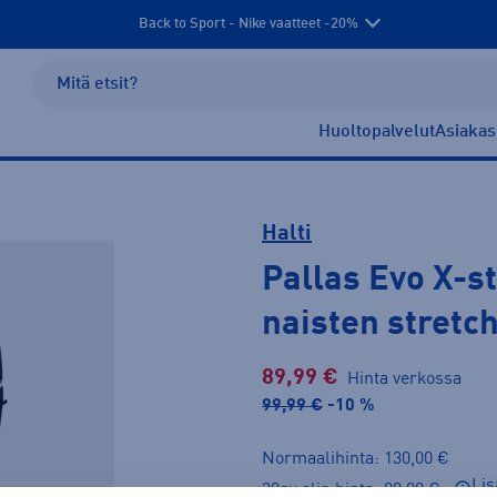
Back to Sport - Nike vaatteet -20%
Huoltopalvelut
Asiakas
Halti
Pallas Evo X-s
naisten stretc
89,99 €
Hinta verkossa
99,99 €
-10 %
Normaalihinta: 130,00 €
Lis
30pv alin hinta: 99,99 €