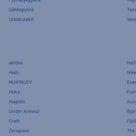
Pyöräilykypärä
Rep
Sähköpyörä
Tenn
Ulkoilutakit
Van
adidas
Hel
Halti
Nik
McKINLEY
Ene
Hoka
Pu
Haglöfs
Asi
Under Armour
Bjö
Craft
Fjäl
Zeropoint
The