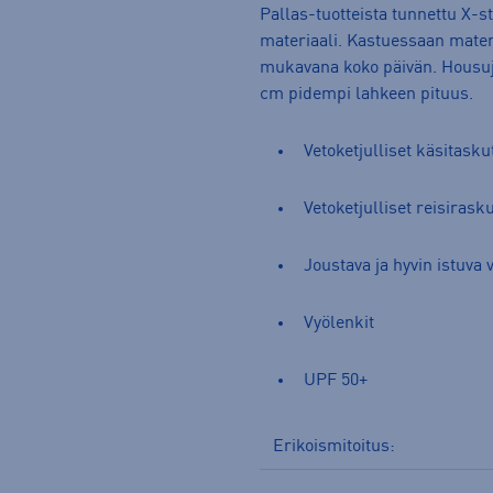
Pallas-tuotteista tunnettu X-s
materiaali. Kastuessaan materi
mukavana koko päivän. Housuje
cm pidempi lahkeen pituus.
Vetoketjulliset käsitasku
Vetoketjulliset reisirask
Joustava ja hyvin istuva 
Vyölenkit
UPF 50+
Erikoismitoitus: