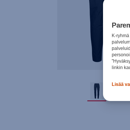
Parem
K-ryhmä 
palvelumm
palvelui
personoi
”Hyväksy
linkin ka
Lisää va