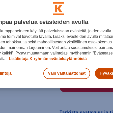
Väri
paa palvelua evästeiden avulla
kumppaneineen käyttää palveluissaan evästeitä, joiden avulla
Musta
e toimivat toivotulla tavalla. Lisäksi evästeiden avulla mitataa
den tehokkuutta sekä mahdollistetaan yksilöllinen ostokokemus 
Koko
dun mainonnan tarjoaminen. Voit antaa suostumuksesi painama
36
38
40
 kaikki”. Pystyt muuttamaan valintojasi myöhemmin ”Evästeaset
utta.
Lisätietoja K-ryhmän evästekäytännöistä
Kokotaulukko
lintoja
Vain välttämättömät
Hyväks
Tarkista saatavuus ja 