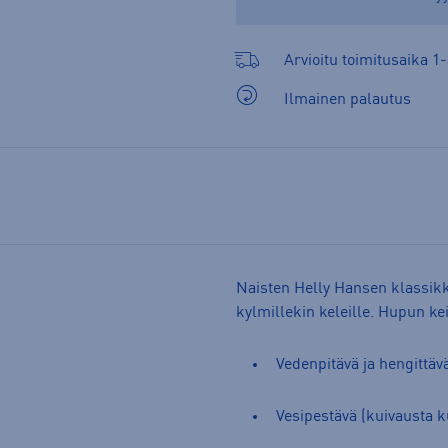
Arvioitu toimitusaika 1-
Ilmainen palautus
Naisten Helly Hansen klassikko
kylmillekin keleille. Hupun kei
Vedenpitävä ja hengittäv
Vesipestävä (kuivausta k