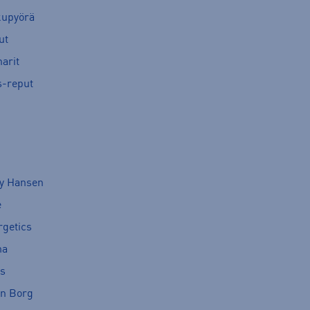
kupyörä
ut
arit
s-reput
ly Hansen
e
rgetics
ma
cs
rn Borg