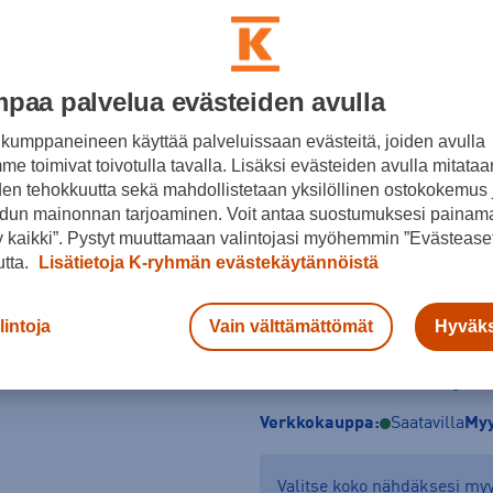
Vihreä
Koko
paa palvelua evästeiden avulla
XS
S
M
kumppaneineen käyttää palveluissaan evästeitä, joiden avulla
Kokotaulukko
e toimivat toivotulla tavalla. Lisäksi evästeiden avulla mitataa
den tehokkuutta sekä mahdollistetaan yksilöllinen ostokokemus 
dun mainonnan tarjoaminen. Voit antaa suostumuksesi painama
 kaikki”. Pystyt muuttamaan valintojasi myöhemmin ”Evästeaset
utta.
Lisätietoja K-ryhmän evästekäytännöistä
lintoja
Vain välttämättömät
Hyväks
Tarkista saatavuus ja 
Verkkokauppa:
Saatavilla
Myy
Valitse koko nähdäksesi m