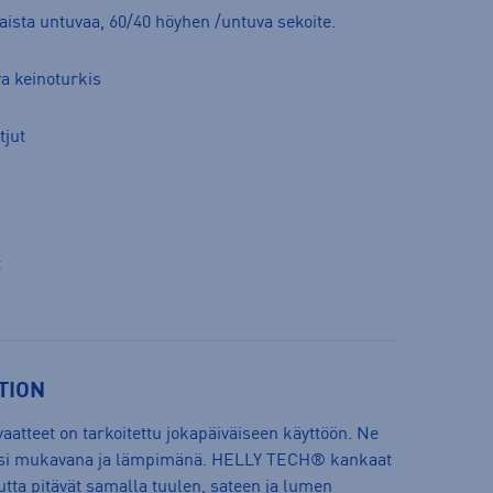
ista untuvaa, 60/40 höyhen /untuva sekoite.
va keinoturkis
tjut
t
TION
eet on tarkoitettu jokapäiväiseen käyttöön. Ne
olosi mukavana ja lämpimänä. HELLY TECH® kankaat
tta pitävät samalla tuulen, sateen ja lumen