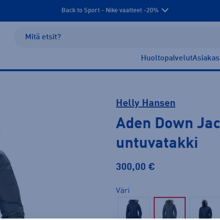
Back to Sport - Nike vaatteet -20%
Huoltopalvelut
Asiakas
Helly Hansen
Aden Down Jac
untuvatakki
300,00 €
Väri