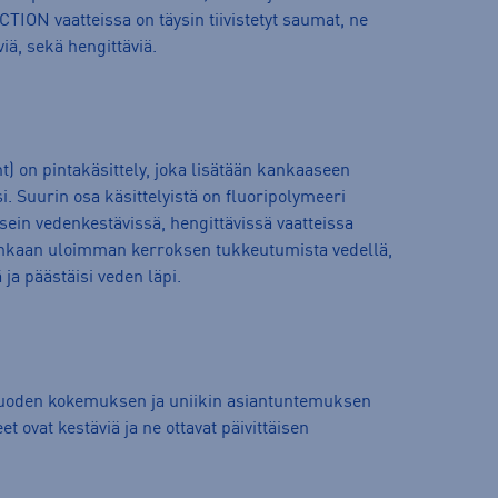
ON vaatteissa on täysin tiivistetyt saumat, ne
viä, sekä hengittäviä.
 on pintakäsittely, joka lisätään kankaaseen
. Suurin osa käsittelyistä on fluoripolymeeri
ein vedenkestävissä, hengittävissä vaatteissa
nkaan uloimman kerroksen tukkeutumista vedellä,
ä ja päästäisi veden läpi.
vuoden kokemuksen ja uniikin asiantuntemuksen
 ovat kestäviä ja ne ottavat päivittäisen