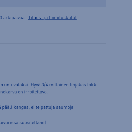
3 arkipäivää.
Tilaus- ja toimituskulut
 untuvatakki. Hyvä 3/4 mittainen linjakas takki
nokarva on irroitettava.
ä päällikangas, ei teipattuja saumoja
uivurissa suositellaan)