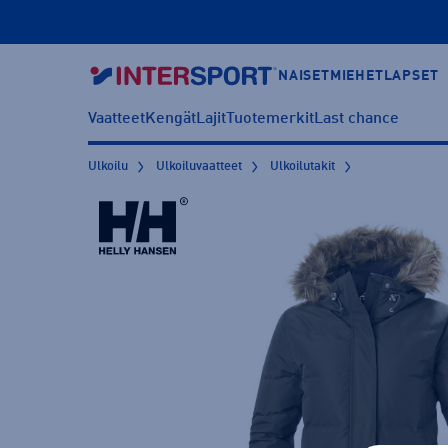
NAISET
MIEHET
LAPSET
Vaatteet
Kengät
Lajit
Tuotemerkit
Last chance
Ulkoilu
Ulkoiluvaatteet
Ulkoilutakit