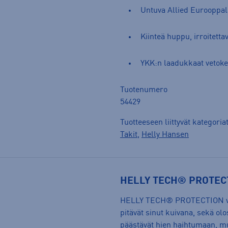
Untuva Allied Eurooppala
Kiinteä huppu, irroitetta
YKK:n laadukkaat vetoke
Tuotenumero
54429
Tuotteeseen liittyvät kategoria
Takit
,
Helly Hansen
HELLY TECH® PROTEC
HELLY TECH® PROTECTION vaatt
pitävät sinut kuivana, sekä 
päästävät hien haihtumaan, mu