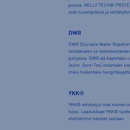
poissa. HELLY TECH® PROTECTI
ovat tuulenpitäviä ja vettähylki
DWR
DWR (Durable Water Repellent)
tehdäkseen se vedenkestäväksi
pohjaisia. DWR:ää käytetään us
(esim. Gore-Tex) estämään ka
mikä heikentäisi hengittävyytt
YKK®
YKK® vetoketjut ovat monen 
tulos. Laadukkaat YKK® tuotteet
elämämme hasteet vastaan.