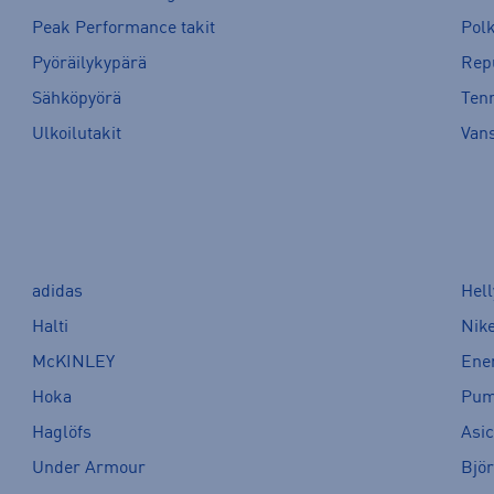
Peak Performance takit
Pol
Pyöräilykypärä
Rep
Sähköpyörä
Tenn
Ulkoilutakit
Van
adidas
Hel
Halti
Nik
McKINLEY
Ene
Hoka
Pu
Haglöfs
Asi
Under Armour
Bjö