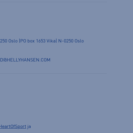
250 Oslo |PO box 1653 Vika| N-0250 Oslo
ND@HELLYHANSEN.COM
HeartOfSport
ja