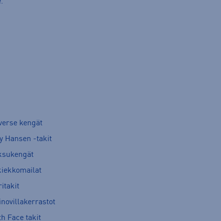
.
verse kengät
y Hansen -takit
ksukengät
kiekkomailat
itakit
novillakerrastot
h Face takit