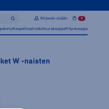
Kirjaudu sisään
0
tuotetta ostoskoris
palvelu
Kaupat
Inspiroidu
Seurakauppa
Yrityskauppa
ket W
-naisten