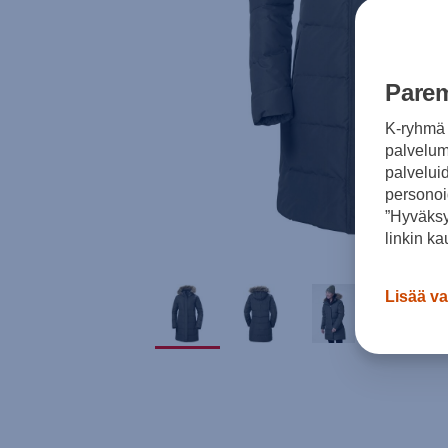
Parem
K-ryhmä 
palvelumm
palvelui
personoi
”Hyväksy
linkin ka
Lisää va