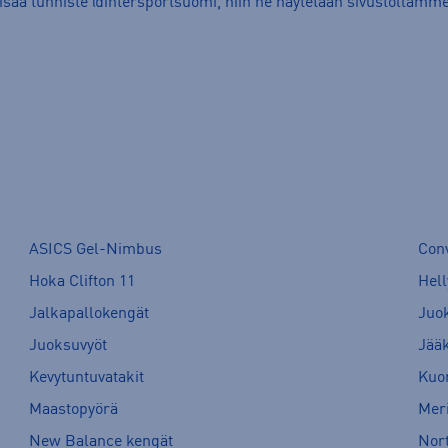
lisää tunniste @intersportsuomi, niin ne näytetään sivustollamme
ASICS Gel-Nimbus
Con
Hoka Clifton 11
Hell
Jalkapallokengät
Juo
Juoksuvyöt
Jää
Kevytuntuvatakit
Kuor
Maastopyörä
Meri
New Balance kengät
Nort