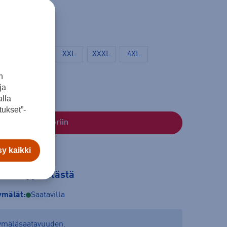
L
XL
XXL
XXXL
4XL
n
ja
lla
ukset”-
Lisää ostoskoriin
y kaikki
tilaa myymälästä
mälät:
Saatavilla
yymäläsaatavuuden.