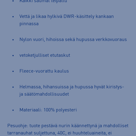
Kaikki saumat teipattu
Vettä ja likaa hylkivä DWR-käsittely kankaan
pinnassa
Nylon vuori, hihoissa sekä hupussa verkkovuoraus
vetoketjulliset etutaskut
Fleece-vuorattu kaulus
Helmassa, hihansuissa ja hupussa hyvät kiristys-
ja säätömahdollisuudet
Materiaali: 100% polyesteri
Pesuohje: tuote pestävä nurin käännettynä ja mahdolliset
tarranauhat suljettuna, 40C, ei huuhteluaineita, ei