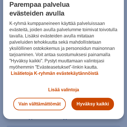
Parempaa palvelua
evästeiden avulla
K-ryhmä kumppaneineen käyttää palveluissaan
evästeitä, joiden avulla palvelumme toimivat toivotulla
tavalla. Lisäksi evästeiden avulla mitataan
Koko
palveluiden tehokkuutta sekä mahdollistetaan
XS
S
yksilöllinen ostokokemus ja personoidun mainonnan
tarjoaminen. Voit antaa suostumuksesi painamalla
Kokotaulukko
”Hyväksy kaikki”. Pystyt muuttamaan valintojasi
myöhemmin ”Evästeasetukset”-linkin kautta.
Lisätietoja K-ryhmän evästekäytännöistä
Lisää ostoskoriin
Lisää valintoja
Vain välttämättömät
Hyväksy kaikki
Tarkista saatavuus ja tilaa myymälästä
Verkkokauppa:
Saatavilla
Myymälät:
Saatavilla