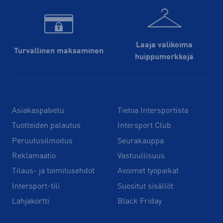
Laaja valikoima
Turvallinen maksaminen
huippu­merkkejä
Asiakaspalvelu
Tietoa Intersportista
Tuotteiden palautus
Intersport Club
Peruutusilmoitus
Seurakauppa
Reklamaatio
Vastuullisuus
Tilaus- ja toimitusehdot
Avoimet työpaikat
Intersport-tili
Suositut sisällöt
Lahjakortti
Black Friday