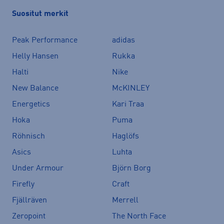
Suositut merkit
Peak Performance
adidas
Helly Hansen
Rukka
Halti
Nike
New Balance
McKINLEY
Energetics
Kari Traa
Hoka
Puma
Röhnisch
Haglöfs
Asics
Luhta
Under Armour
Björn Borg
Firefly
Craft
Fjällräven
Merrell
Zeropoint
The North Face