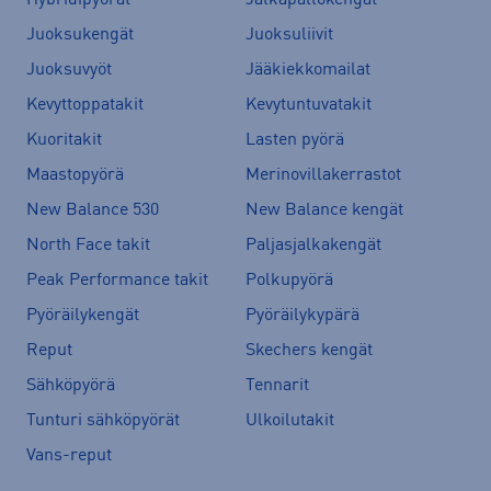
Juoksukengät
Juoksuliivit
Juoksuvyöt
Jääkiekkomailat
Kevyttoppatakit
Kevytuntuvatakit
Kuoritakit
Lasten pyörä
Maastopyörä
Merinovillakerrastot
New Balance 530
New Balance kengät
North Face takit
Paljasjalkakengät
Peak Performance takit
Polkupyörä
Pyöräilykengät
Pyöräilykypärä
Reput
Skechers kengät
Sähköpyörä
Tennarit
Tunturi sähköpyörät
Ulkoilutakit
Vans-reput