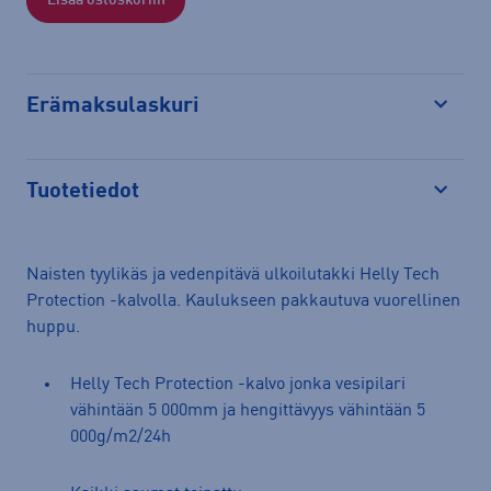
Lisää ostoskoriin
Erämaksulaskuri
Avaa
Tuotetiedot
Avaa
Naisten tyylikäs ja vedenpitävä ulkoilutakki Helly Tech
Protection -kalvolla. Kaulukseen pakkautuva vuorellinen
huppu.
Helly Tech Protection -kalvo jonka vesipilari
vähintään 5 000mm ja hengittävyys vähintään 5
000g/m2/24h