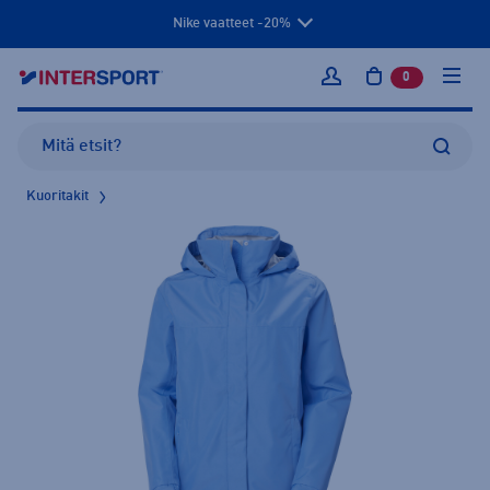
Nike vaatteet -20%
0
tuotetta osto
Kirjaudu sisään
Kuoritakit