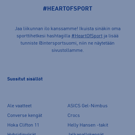
#HEARTOFSPORT
Jaa liikunnan ilo kanssamme! Ikuista sinäkin oma
sporttihetkesi hashtagilla
#HeartOfSport
ja lisää
tunniste @intersportsuomi, niin ne näytetään
sivustollamme.
Suositut sisällöt
Ale vaatteet
ASICS Gel-Nimbus
Converse kengät
Crocs
Hoka Clifton 11
Helly Hansen -takit
Hybridipyörät
Jalkapallokengät