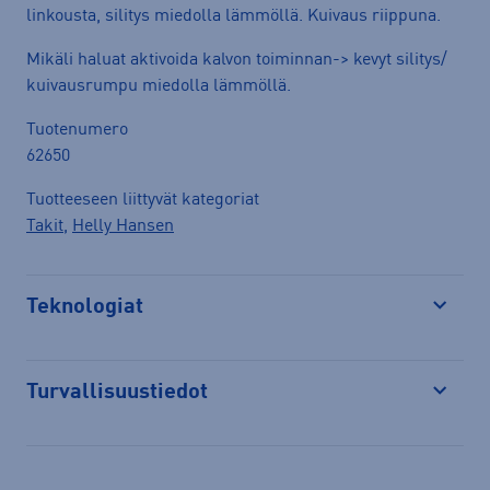
linkousta, silitys miedolla lämmöllä. Kuivaus riippuna.
Mikäli haluat aktivoida kalvon toiminnan-> kevyt silitys/
kuivausrumpu miedolla lämmöllä.
Tuotenumero
62650
Tuotteeseen liittyvät kategoriat
Takit
,
Helly Hansen
Teknologiat
Avaa
Turvallisuustiedot
Avaa