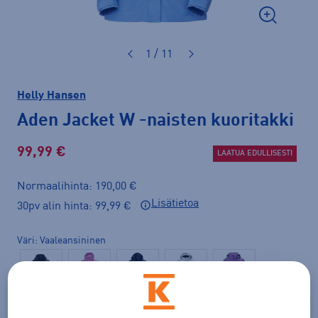
1 / 11
Helly Hansen
Aden Jacket W
-naisten kuoritakki
99,99 €
LAATUA EDULLISESTI
Normaalihinta: 190,00 €
Lisätietoa
30pv alin hinta: 99,99 €
Väri
Vaaleansininen