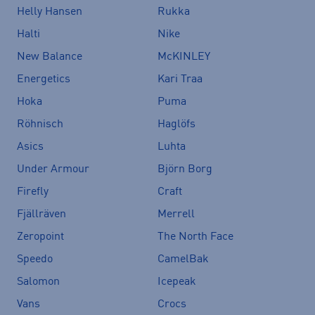
Helly Hansen
Rukka
Halti
Nike
New Balance
McKINLEY
Energetics
Kari Traa
Hoka
Puma
Röhnisch
Haglöfs
Asics
Luhta
Under Armour
Björn Borg
Firefly
Craft
Fjällräven
Merrell
Zeropoint
The North Face
Speedo
CamelBak
Salomon
Icepeak
Vans
Crocs