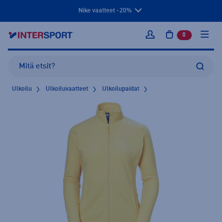
Nike vaatteet -20%
0
tuotetta osto
Kirjaudu sisään
Ulkoilu
Ulkoiluvaatteet
Ulkoilupaidat