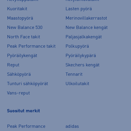
Kuoritakit
Lasten pyörä
Maastopyörä
Merinovillakerrastot
New Balance 530
New Balance kengät
North Face takit
Paljasjalkakengät
Peak Performance takit
Polkupyörä
Pyöräilykengät
Pyöräilykypärä
Reput
Skechers kengät
Sähköpyörä
Tennarit
Tunturi sähköpyörät
Ulkoilutakit
Vans-reput
Suositut merkit
Peak Performance
adidas