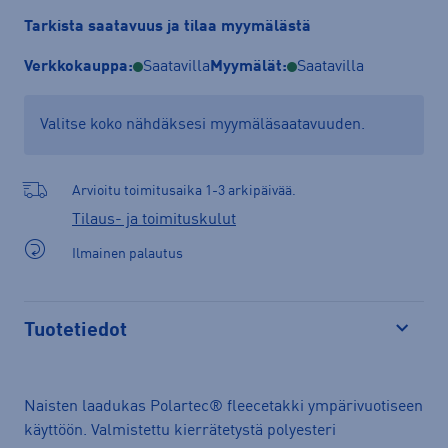
Tarkista saatavuus ja tilaa myymälästä
Verkkokauppa:
Saatavilla
Myymälät:
Saatavilla
Valitse koko nähdäksesi myymäläsaatavuuden.
Arvioitu toimitusaika 1-3 arkipäivää.
Tilaus- ja toimituskulut
Ilmainen palautus
Tuotetiedot
Avaa
Naisten laadukas Polartec® fleecetakki ympärivuotiseen
käyttöön. Valmistettu kierrätetystä polyesteri