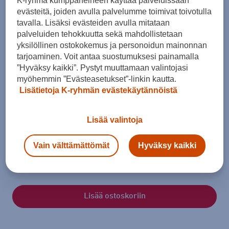
K-ryhmä kumppaneineen käyttää palveluissaan
evästeitä, joiden avulla palvelumme toimivat toivotulla
tavalla. Lisäksi evästeiden avulla mitataan
palveluiden tehokkuutta sekä mahdollistetaan
yksilöllinen ostokokemus ja personoidun mainonnan
tarjoaminen. Voit antaa suostumuksesi painamalla
”Hyväksy kaikki”. Pystyt muuttamaan valintojasi
myöhemmin ”Evästeasetukset”-linkin kautta.
Lisätietoja K-ryhmän evästekäytännöistä
Koko
Lisää valintoja
XS
S
M
L
XL
Vain välttämättömät
Hyväksy kaikki
Kokotaulukko
Lisää ostoskoriin