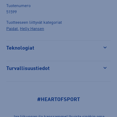
Tuotenumero
51599
Tuotteeseen liittyvät kategoriat
Paidat
,
Helly Hansen
Teknologiat
Avaa
Turvallisuustiedot
Avaa
#HEARTOFSPORT
Jaa liikunnan ilo kanssamme! Ikuista sinäkin oma