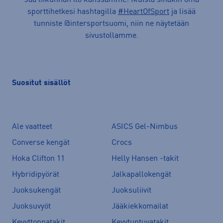
sporttihetkesi hashtagilla
#HeartOfSport
ja lisää
tunniste @intersportsuomi, niin ne näytetään
sivustollamme.
Suositut sisällöt
Ale vaatteet
ASICS Gel-Nimbus
Converse kengät
Crocs
Hoka Clifton 11
Helly Hansen -takit
Hybridipyörät
Jalkapallokengät
Juoksukengät
Juoksuliivit
Juoksuvyöt
Jääkiekkomailat
Kevyttoppatakit
Kevytuntuvatakit