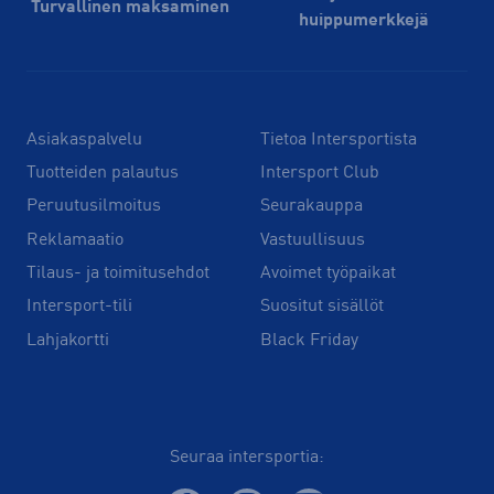
Turvallinen maksaminen
huippu­merkkejä
Asiakaspalvelu
Tietoa Intersportista
Tuotteiden palautus
Intersport Club
Peruutusilmoitus
Seurakauppa
Reklamaatio
Vastuullisuus
Tilaus- ja toimitusehdot
Avoimet työpaikat
Intersport-tili
Suositut sisällöt
Lahjakortti
Black Friday
Seuraa intersportia: