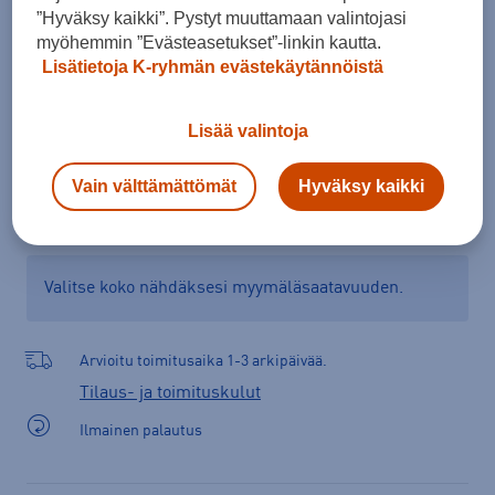
”Hyväksy kaikki”. Pystyt muuttamaan valintojasi
myöhemmin ”Evästeasetukset”-linkin kautta.
Lisätietoja K-ryhmän evästekäytännöistä
Lisää ostoskoriin
Lisää valintoja
Tarkista saatavuus ja tilaa myymälästä
Vain välttämättömät
Hyväksy kaikki
Verkkokauppa:
Saatavilla
Myymälät:
Saatavilla
Valitse koko nähdäksesi myymäläsaatavuuden.
Arvioitu toimitusaika 1-3 arkipäivää.
Tilaus- ja toimituskulut
Ilmainen palautus