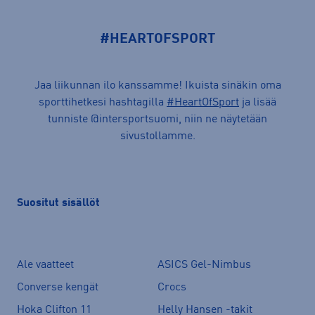
#HEARTOFSPORT
Jaa liikunnan ilo kanssamme! Ikuista sinäkin oma
sporttihetkesi hashtagilla
#HeartOfSport
ja lisää
tunniste @intersportsuomi, niin ne näytetään
sivustollamme.
Suositut sisällöt
Ale vaatteet
ASICS Gel-Nimbus
Converse kengät
Crocs
Hoka Clifton 11
Helly Hansen -takit