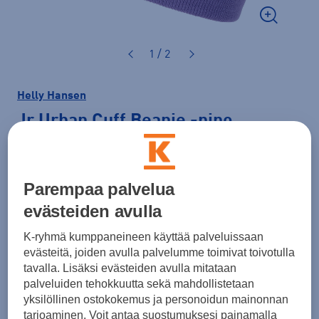
1 / 2
Helly Hansen
Jr Urban Cuff Beanie
-pipo
30,00 €
Parempaa palvelua
Väri
Lila
evästeiden avulla
K-ryhmä kumppaneineen käyttää palveluissaan
evästeitä, joiden avulla palvelumme toimivat toivotulla
Koko
tavalla. Lisäksi evästeiden avulla mitataan
4950
5354
palveluiden tehokkuutta sekä mahdollistetaan
yksilöllinen ostokokemus ja personoidun mainonnan
Kokotaulukko
tarjoaminen. Voit antaa suostumuksesi painamalla