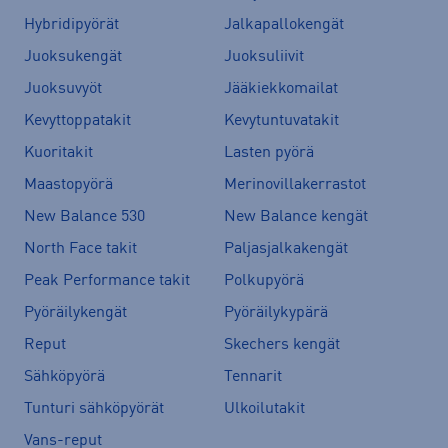
Hybridipyörät
Jalkapallokengät
Juoksukengät
Juoksuliivit
Juoksuvyöt
Jääkiekkomailat
Kevyttoppatakit
Kevytuntuvatakit
Kuoritakit
Lasten pyörä
Maastopyörä
Merinovillakerrastot
New Balance 530
New Balance kengät
North Face takit
Paljasjalkakengät
Peak Performance takit
Polkupyörä
Pyöräilykengät
Pyöräilykypärä
Reput
Skechers kengät
Sähköpyörä
Tennarit
Tunturi sähköpyörät
Ulkoilutakit
Vans-reput