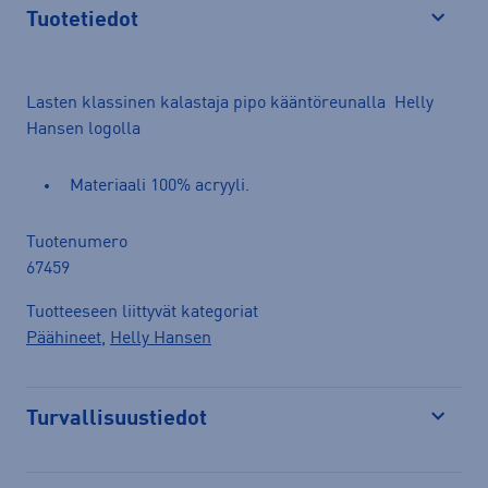
Tuotetiedot
Avaa
Lasten klassinen kalastaja pipo kääntöreunalla Helly
Hansen logolla
Materiaali 100% acryyli.
Tuotenumero
67459
Tuotteeseen liittyvät kategoriat
Päähineet
,
Helly Hansen
Turvallisuustiedot
Avaa