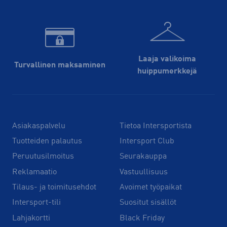
Laaja valikoima
Turvallinen maksaminen
huippu­merkkejä
Asiakaspalvelu
Tietoa Intersportista
Tuotteiden palautus
Intersport Club
Peruutusilmoitus
Seurakauppa
Reklamaatio
Vastuullisuus
Tilaus- ja toimitusehdot
Avoimet työpaikat
Intersport-tili
Suositut sisällöt
Lahjakortti
Black Friday