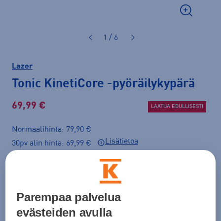
1 / 6
Lazer
Tonic KinetiCore
-pyöräilykypärä
69,99 €
LAATUA EDULLISESTI
Normaalihinta: 79,90 €
Lisätietoa
30pv alin hinta: 69,99 €
Väri
Musta
Parempaa palvelua
evästeiden avulla