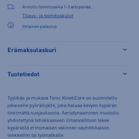
Arvioitu toimitusaika 1-3 arkipäivää.
Tilaus- ja toimituskulut
Ilmainen palautus
Erämaksulaskuri
Avaa
Tuotetiedot
Avaa
Tyylikäs ja mukava Tonic KinetiCore on suunniteltu
jokaiselle pyöräilijälle, joka haluaa kevyen kypärän
tinkimättä suojauksesta. Aerodynaaminen muotoilu
yhdistettynä tehokkaaseen ilmanvaihtoon tekee
kypärästä erinomaisen valinnan vauhdikkaisiin
lenkkeihin tai työmatkalle.