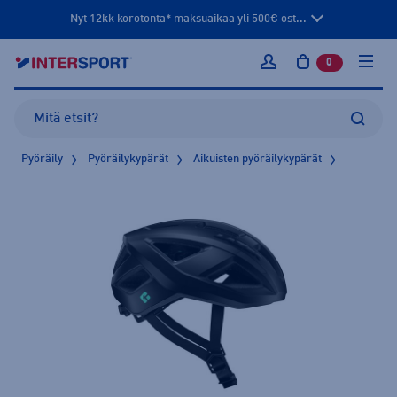
Nyt 12kk korotonta* maksuaikaa yli 500€ ost...
0
tuotetta osto
Kirjaudu sisään
Pyöräily
Pyöräilykypärät
Aikuisten pyöräilykypärät