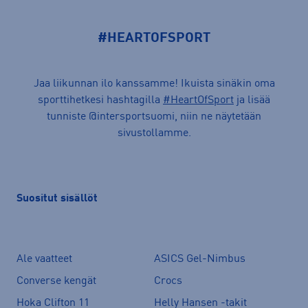
#HEARTOFSPORT
Jaa liikunnan ilo kanssamme! Ikuista sinäkin oma
sporttihetkesi hashtagilla
#HeartOfSport
ja lisää
tunniste @intersportsuomi, niin ne näytetään
sivustollamme.
Suositut sisällöt
Ale vaatteet
ASICS Gel-Nimbus
Converse kengät
Crocs
Hoka Clifton 11
Helly Hansen -takit