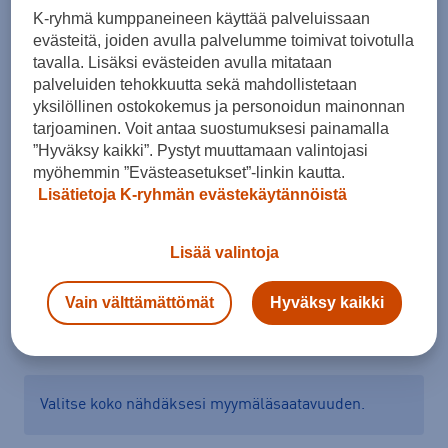
K-ryhmä kumppaneineen käyttää palveluissaan
evästeitä, joiden avulla palvelumme toimivat toivotulla
Koko
tavalla. Lisäksi evästeiden avulla mitataan
palveluiden tehokkuutta sekä mahdollistetaan
52 - 56
55 - 59
58 - 61
61 - 64
yksilöllinen ostokokemus ja personoidun mainonnan
tarjoaminen. Voit antaa suostumuksesi painamalla
Pyöräilykypärän valintaopas
”Hyväksy kaikki”. Pystyt muuttamaan valintojasi
myöhemmin ”Evästeasetukset”-linkin kautta.
Lisätietoja K-ryhmän evästekäytännöistä
Lisää ostoskoriin
Lisää valintoja
Vain välttämättömät
Hyväksy kaikki
Tarkista saatavuus ja tilaa myymälästä
Verkkokauppa:
Saatavilla
Myymälät:
Saatavilla
Valitse koko nähdäksesi myymäläsaatavuuden.