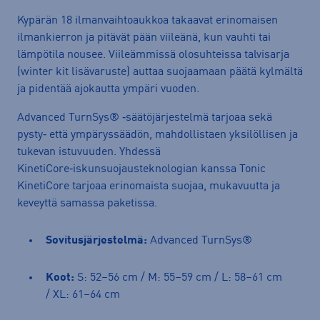
Kypärän 18 ilmanvaihtoaukkoa takaavat erinomaisen
ilmankierron ja pitävät pään viileänä, kun vauhti tai
lämpötila nousee. Viileämmissä olosuhteissa talvisarja
(winter kit lisävaruste) auttaa suojaamaan päätä kylmältä
ja pidentää ajokautta ympäri vuoden.
Advanced TurnSys® ‑säätöjärjestelmä tarjoaa sekä
pysty‑ että ympäryssäädön, mahdollistaen yksilöllisen ja
tukevan istuvuuden. Yhdessä
KinetiCore‑iskunsuojausteknologian kanssa Tonic
KinetiCore tarjoaa erinomaista suojaa, mukavuutta ja
keveyttä samassa paketissa.
Sovitusjärjestelmä:
Advanced TurnSys®
Koot:
S: 52–56 cm / M: 55–59 cm / L: 58–61 cm
/ XL: 61–64 cm