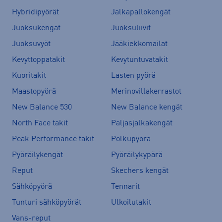
Hybridipyörät
Jalkapallokengät
Juoksukengät
Juoksuliivit
Juoksuvyöt
Jääkiekkomailat
Kevyttoppatakit
Kevytuntuvatakit
Kuoritakit
Lasten pyörä
Maastopyörä
Merinovillakerrastot
New Balance 530
New Balance kengät
North Face takit
Paljasjalkakengät
Peak Performance takit
Polkupyörä
Pyöräilykengät
Pyöräilykypärä
Reput
Skechers kengät
Sähköpyörä
Tennarit
Tunturi sähköpyörät
Ulkoilutakit
Vans-reput