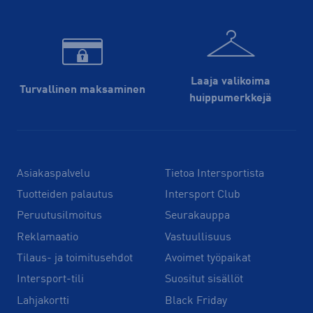
Laaja valikoima
Turvallinen maksaminen
huippu­merkkejä
Asiakaspalvelu
Tietoa Intersportista
Tuotteiden palautus
Intersport Club
Peruutusilmoitus
Seurakauppa
Reklamaatio
Vastuullisuus
Tilaus- ja toimitusehdot
Avoimet työpaikat
Intersport-tili
Suositut sisällöt
Lahjakortti
Black Friday