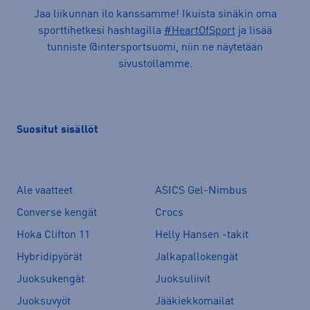
Jaa liikunnan ilo kanssamme! Ikuista sinäkin oma
sporttihetkesi hashtagilla
#HeartOfSport
ja lisää
tunniste @intersportsuomi, niin ne näytetään
sivustollamme.
Suositut sisällöt
Ale vaatteet
ASICS Gel-Nimbus
Converse kengät
Crocs
Hoka Clifton 11
Helly Hansen -takit
Hybridipyörät
Jalkapallokengät
Juoksukengät
Juoksuliivit
Juoksuvyöt
Jääkiekkomailat