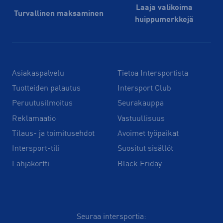
Laaja valikoima
Turvallinen maksaminen
huippu­merkkejä
Asiakaspalvelu
Tietoa Intersportista
Tuotteiden palautus
Intersport Club
Peruutusilmoitus
Seurakauppa
Reklamaatio
Vastuullisuus
Tilaus- ja toimitusehdot
Avoimet työpaikat
Intersport-tili
Suositut sisällöt
Lahjakortti
Black Friday
Seuraa intersportia: