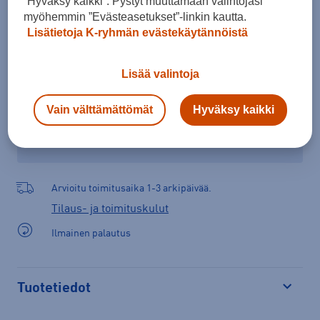
”Hyväksy kaikki”. Pystyt muuttamaan valintojasi
Lisää ostoskoriin
myöhemmin ”Evästeasetukset”-linkin kautta.
Lisätietoja K-ryhmän evästekäytännöistä
Tarkista saatavuus ja tilaa myymälästä
Lisää valintoja
Verkkokauppa:
Saatavilla
Myymälät:
Saatavilla
Vain välttämättömät
Hyväksy kaikki
Valitse koko nähdäksesi myymäläsaatavuuden.
Arvioitu toimitusaika 1-3 arkipäivää.
Tilaus- ja toimituskulut
Ilmainen palautus
Tuotetiedot
Avaa