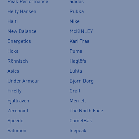
Peak Performance
adidas
Helly Hansen
Rukka
Halti
Nike
New Balance
McKINLEY
Energetics
Kari Traa
Hoka
Puma
Röhnisch
Haglöfs
Asics
Luhta
Under Armour
Björn Borg
Firefly
Craft
Fjällräven
Merrell
Zeropoint
The North Face
Speedo
CamelBak
Salomon
Icepeak