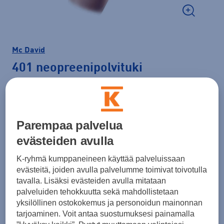
Mc David
401 neopreenipolvituki
29,95 €
Väri
Musta
Parempaa palvelua
evästeiden avulla
K-ryhmä kumppaneineen käyttää palveluissaan
Koko
evästeitä, joiden avulla palvelumme toimivat toivotulla
tavalla. Lisäksi evästeiden avulla mitataan
S
M
L
XL
XXL
palveluiden tehokkuutta sekä mahdollistetaan
yksilöllinen ostokokemus ja personoidun mainonnan
tarjoaminen. Voit antaa suostumuksesi painamalla