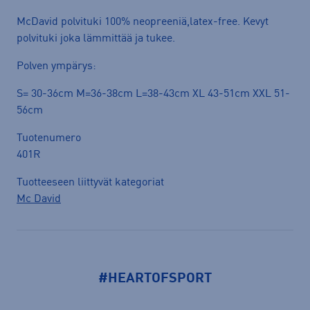
McDavid polvituki 100% neopreeniä,latex-free. Kevyt
polvituki joka lämmittää ja tukee.
Polven ympärys:
S= 30-36cm M=36-38cm L=38-43cm XL 43-51cm XXL 51-
56cm
Tuotenumero
401R
Tuotteeseen liittyvät kategoriat
Mc David
#HEARTOFSPORT