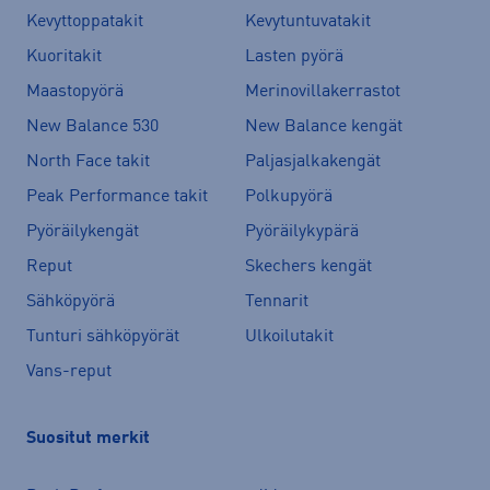
Kevyttoppatakit
Kevytuntuvatakit
Kuoritakit
Lasten pyörä
Maastopyörä
Merinovillakerrastot
New Balance 530
New Balance kengät
North Face takit
Paljasjalkakengät
Peak Performance takit
Polkupyörä
Pyöräilykengät
Pyöräilykypärä
Reput
Skechers kengät
Sähköpyörä
Tennarit
Tunturi sähköpyörät
Ulkoilutakit
Vans-reput
Suositut merkit