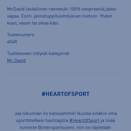
McDavid lastallinen rannetuki 100% neopreeniä,latex-
vapaa. Esim. jännetuppitulehduksen hoitoon. Yhden
koon, vasen tai oikea käsi.
Tuotenumero
454R
Tuotteeseen liittyvät kategoriat
Mc David
#HEARTOFSPORT
Jaa liikunnan ilo kanssamme! Ikuista sinäkin oma
sporttihetkesi hashtagilla
#HeartOfSport
ja lisää
tunniste @intersportsuomi, niin ne näytetään