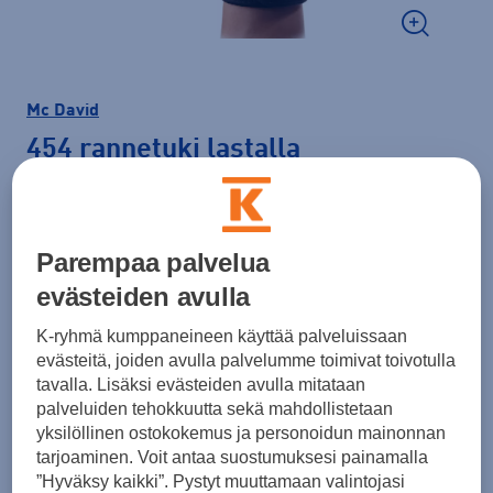
Mc David
454 rannetuki lastalla
29,95 €
Väri
Musta
Parempaa palvelua
evästeiden avulla
K-ryhmä kumppaneineen käyttää palveluissaan
evästeitä, joiden avulla palvelumme toimivat toivotulla
Koko
tavalla. Lisäksi evästeiden avulla mitataan
V
O
palveluiden tehokkuutta sekä mahdollistetaan
yksilöllinen ostokokemus ja personoidun mainonnan
tarjoaminen. Voit antaa suostumuksesi painamalla
”Hyväksy kaikki”. Pystyt muuttamaan valintojasi