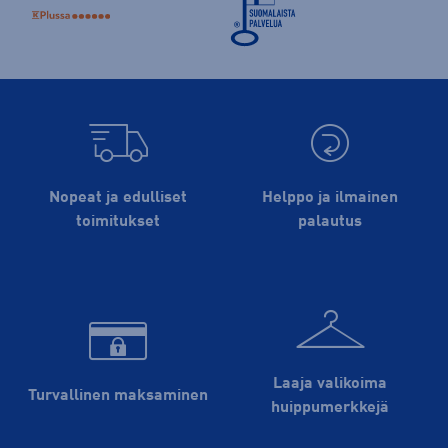
Nopeat ja edulliset
Helppo ja ilmainen
toimitukset
palautus
Laaja valikoima
Turvallinen maksaminen
huippu­merkkejä