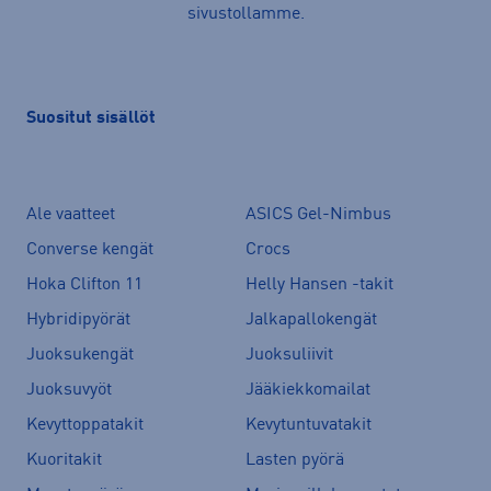
sivustollamme.
Suositut sisällöt
Ale vaatteet
ASICS Gel-Nimbus
Converse kengät
Crocs
Hoka Clifton 11
Helly Hansen -takit
Hybridipyörät
Jalkapallokengät
Juoksukengät
Juoksuliivit
Juoksuvyöt
Jääkiekkomailat
Kevyttoppatakit
Kevytuntuvatakit
Kuoritakit
Lasten pyörä