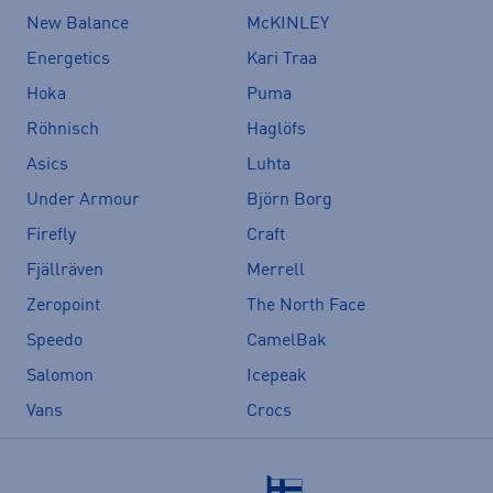
New Balance
McKINLEY
Energetics
Kari Traa
Hoka
Puma
Röhnisch
Haglöfs
Asics
Luhta
Under Armour
Björn Borg
Firefly
Craft
Fjällräven
Merrell
Zeropoint
The North Face
Speedo
CamelBak
Salomon
Icepeak
Vans
Crocs