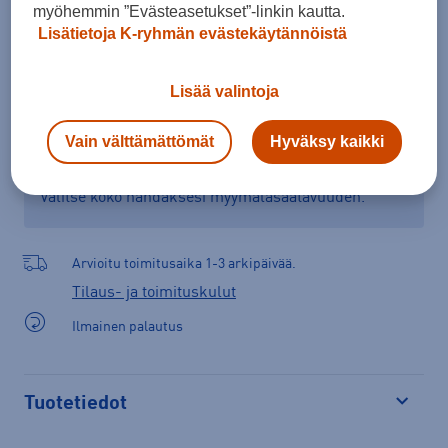
Lisää ostoskoriin
myöhemmin ”Evästeasetukset”-linkin kautta.
Lisätietoja K-ryhmän evästekäytännöistä
Lisää valintoja
Tarkista saatavuus ja tilaa myymälästä
Verkkokauppa:
Saatavilla
Myymälät:
Saatavilla
Vain välttämättömät
Hyväksy kaikki
Valitse koko nähdäksesi myymäläsaatavuuden.
Arvioitu toimitusaika 1-3 arkipäivää.
Tilaus- ja toimituskulut
Ilmainen palautus
Tuotetiedot
Avaa