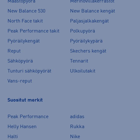
Maastopyörä
Merinovillakerrastot
New Balance 530
New Balance kengät
North Face takit
Paljasjalkakengät
Peak Performance takit
Polkupyörä
Pyöräilykengät
Pyöräilykypärä
Reput
Skechers kengät
Sähköpyörä
Tennarit
Tunturi sähköpyörät
Ulkoilutakit
Vans-reput
Suositut merkit
Peak Performance
adidas
Helly Hansen
Rukka
Halti
Nike