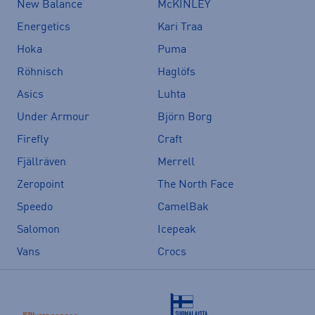
New Balance
McKINLEY
Energetics
Kari Traa
Hoka
Puma
Röhnisch
Haglöfs
Asics
Luhta
Under Armour
Björn Borg
Firefly
Craft
Fjällräven
Merrell
Zeropoint
The North Face
Speedo
CamelBak
Salomon
Icepeak
Vans
Crocs