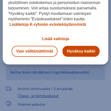
yksilöllinen ostokokemus ja personoidun mainonnan
Kokotaulukko
tarjoaminen. Voit antaa suostumuksesi painamalla
”Hyväksy kaikki”. Pystyt muuttamaan valintojasi
myöhemmin ”Evästeasetukset”-linkin kautta.
Lisätietoja K-ryhmän evästekäytännöistä
Lisää ostoskoriin
Lisää valintoja
Tarkista saatavuus ja tilaa myymälästä
Vain välttämättömät
Hyväksy kaikki
Verkkokauppa:
Saatavilla
Myymälät:
Saatavilla
Valitse koko nähdäksesi myymäläsaatavuuden.
Arvioitu toimitusaika 1-3 arkipäivää.
Tilaus- ja toimituskulut
Ilmainen palautus