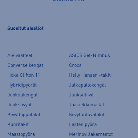
Suositut sisällöt
Ale vaatteet
ASICS Gel-Nimbus
Converse kengät
Crocs
Hoka Clifton 11
Helly Hansen -takit
Hybridipyörät
Jalkapallokengät
Juoksukengät
Juoksuliivit
Juoksuvyöt
Jääkiekkomailat
Kevyttoppatakit
Kevytuntuvatakit
Kuoritakit
Lasten pyörä
Maastopyörä
Merinovillakerrastot