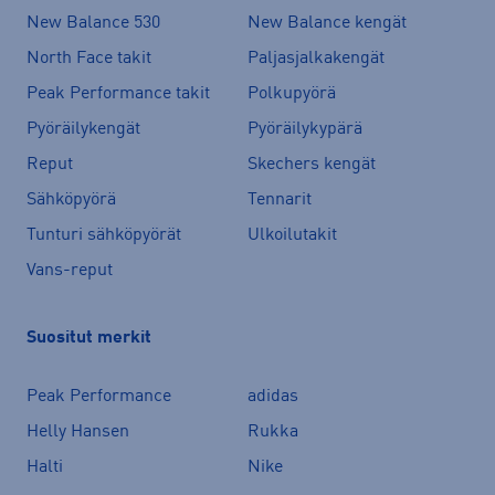
New Balance 530
New Balance kengät
North Face takit
Paljasjalkakengät
Peak Performance takit
Polkupyörä
Pyöräilykengät
Pyöräilykypärä
Reput
Skechers kengät
Sähköpyörä
Tennarit
Tunturi sähköpyörät
Ulkoilutakit
Vans-reput
Suositut merkit
Peak Performance
adidas
Helly Hansen
Rukka
Halti
Nike