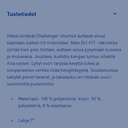
Tuotetiedot
Avaa
Hikeä siirtävät Challenger-shortsit auttavat sinua
saamaan kaiken irti treenistäsi. Nike Dri-FIT -tekniikka
siirtää hien pois iholtasi, auttaen sinua pysymään kuivana
ja mukavana. Joustava, kudottu kangas tuntuu sileältä
ihoa vasten. Lyhyt vuori tarjoaa kevyttä tukea ja
sivupaneelien verkko lisää hengittävyyttä. Sivutaskuissa
säilytät pienet tavarat, ja takatasku on riittävän suuri
useimmille puhelimille.
Materiaali: 100 % polyesteriä. Vuori: 92 %
polyesteriä, 8 % elastaania.
Lahje 7"