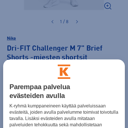
1 / 8
Nike
Dri-FIT Challenger M 7" Brief
Shorts
-miesten shortsit
37,99 €
PLUSSA -20%
Väri
Harmaa
Parempaa palvelua
evästeiden avulla
K-ryhmä kumppaneineen käyttää palveluissaan
evästeitä, joiden avulla palvelumme toimivat toivotulla
Koko
tavalla. Lisäksi evästeiden avulla mitataan
S
M
L
XL
XXL
palveluiden tehokkuutta sekä mahdollistetaan