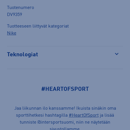
Tuotenumero
DV9359
Tuotteeseen liittyvät kategoriat
Nike
Teknologiat
Avaa
#HEARTOFSPORT
Jaa liikunnan ilo kanssamme! Ikuista sinäkin oma
sporttihetkesi hashtagilla
#HeartOfSport
ja lisää
tunniste @intersportsuomi, niin ne näytetään
sivustollamme.