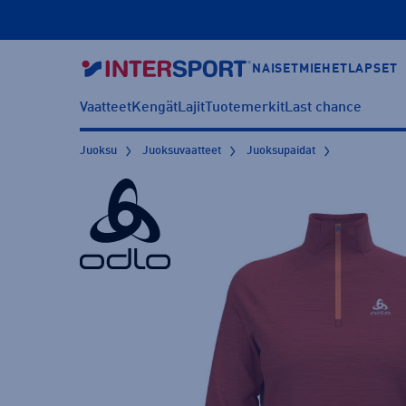
NAISET
MIEHET
LAPSET
Vaatteet
Kengät
Lajit
Tuotemerkit
Last chance
Juoksu
Juoksuvaatteet
Juoksupaidat