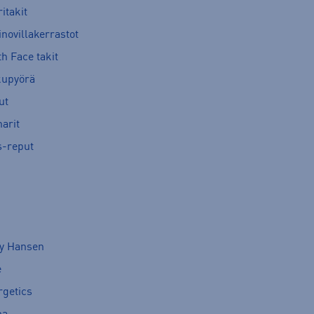
itakit
novillakerrastot
h Face takit
kupyörä
ut
arit
s-reput
ly Hansen
e
rgetics