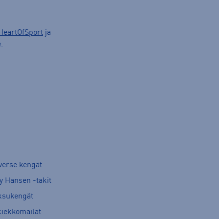
HeartOfSport
ja
.
verse kengät
y Hansen -takit
ksukengät
kiekkomailat