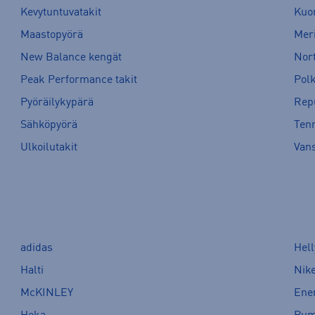
Kevytuntuvatakit
Kuor
Maastopyörä
Meri
New Balance kengät
Nort
Peak Performance takit
Pol
Pyöräilykypärä
Rep
Sähköpyörä
Tenn
Ulkoilutakit
Van
adidas
Hel
Halti
Nik
McKINLEY
Ene