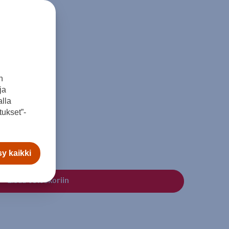
n
ja
lla
ukset”-
y kaikki
Lisää ostoskoriin