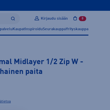
Kirjaudu sisään
0
tuotetta ostoskoris
palvelu
Kaupat
Inspiroidu
Seurakauppa
Yrityskauppa
mal Midlayer 1/2 Zip W
-
ihainen paita
ätietoa