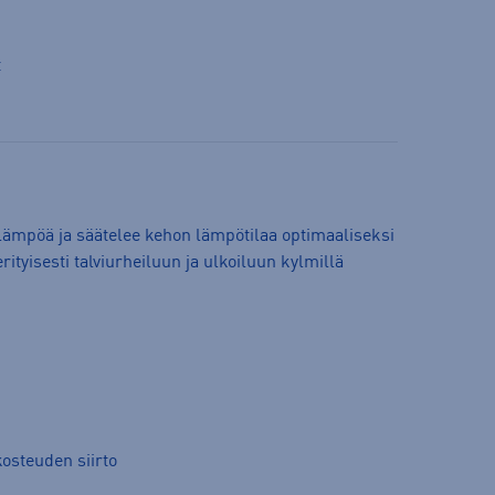
t
ämpöä ja säätelee kehon lämpötilaa optimaaliseksi
rityisesti talviurheiluun ja ulkoiluun kylmillä
osteuden siirto