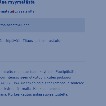
tilaa myymälästä
mälät:
Ei saatavilla
yymäläsaatavuuden.
3 arkipäivää.
Tilaus- ja toimituskulut
unniteltu monipuoliseen käyttöön. Puolipitkällä
opii intensiiviseen ulkoiluun, kuten juoksuun,
O ACTIVE WARM teknologia sitoo lämpöä ja säätelee
si kylmällä ilmalla. Kankaan tehokas
vana. Korkea kaulus antaa suojaa tuulelta.