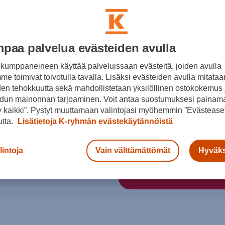
LAST CHANCE
Väri
paa palvelua evästeiden avulla
kumppaneineen käyttää palveluissaan evästeitä, joiden avulla
Punainen
e toimivat toivotulla tavalla. Lisäksi evästeiden avulla mitataa
den tehokkuutta sekä mahdollistetaan yksilöllinen ostokokemus 
Koko
dun mainonnan tarjoaminen. Voit antaa suostumuksesi painama
 kaikki”. Pystyt muuttamaan valintojasi myöhemmin ”Evästeaset
XS
S
utta.
Lisätietoja K-ryhmän evästekäytännöistä
Kokotaulukko
lintoja
Vain välttämättömät
Hyväks