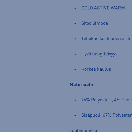
ODLO ACTIVE WARM
Sitoo lämpöä
Tehokas kosteudensiirto
Hyvä hengittävyys
Korkea kaulus
Materiaali:
96% Polyesteri, 4% Elas
Sisäpuoli: 67% Polyesteri
Tuotenumero