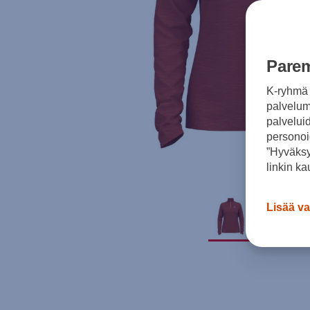
Parem
K-ryhmä 
palvelumm
palvelui
personoi
”Hyväksy
linkin ka
Lisää va