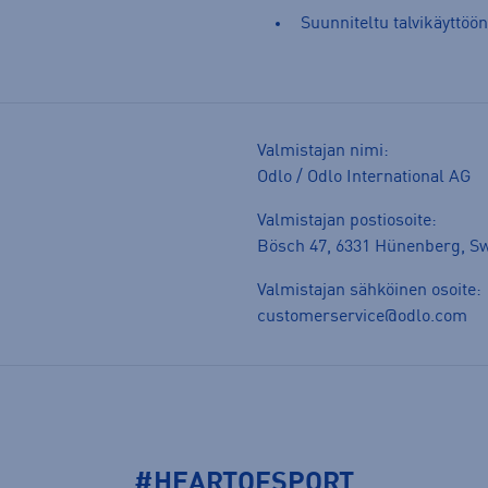
Suunniteltu talvikäyttöön
Valmistajan nimi:
Odlo / Odlo International AG
Valmistajan postiosoite:
Bösch 47, 6331 Hünenberg, Sw
Valmistajan sähköinen osoite:
customerservice@odlo.com
#HEARTOFSPORT