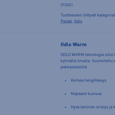
313261
Tuotteeseen liittyvät kategoria
Paidat
,
Odlo
Odlo Warm
ODLO WARM teknologia sitoo l
kylmällä ilmalla. Suunniteltu e
pakkaskeleillä.
Korkea hengittävyys
Nopeasti kuivuva
Hyvä lämmön eristys ja k