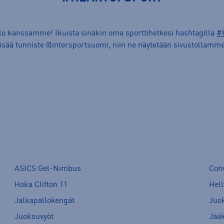
ilo kanssamme! Ikuista sinäkin oma sporttihetkesi hashtagilla
#
lisää tunniste @intersportsuomi, niin ne näytetään sivustollamme
ASICS Gel-Nimbus
Con
Hoka Clifton 11
Hell
Jalkapallokengät
Juo
Juoksuvyöt
Jää