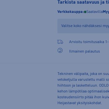
Tarkista saatavuus ja 
Verkkokauppa:
Saatavilla
Myy
Valitse koko nähdäksesi m
Arvioitu toimitusaika 1-
Ilmainen palautus
Tekninen välipaita, joka on su
vetoketjulla varustettu malli s
hiihtoon ja lasketteluun. ODL
kehon lämpötilaa optimaalisek
kosteudensiirto pitää ihon kui
Heijastavat yksityiskohdat.