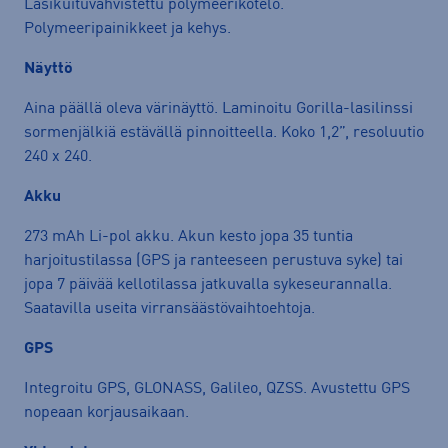
Lasikuituvahvistettu polymeerikotelo.
Polymeeripainikkeet ja kehys.
Näyttö
Aina päällä oleva värinäyttö. Laminoitu Gorilla-lasilinssi
sormenjälkiä estävällä pinnoitteella. Koko 1,2”, resoluutio
240 x 240.
Akku
273 mAh Li-pol akku. Akun kesto jopa 35 tuntia
harjoitustilassa (GPS ja ranteeseen perustuva syke) tai
jopa 7 päivää kellotilassa jatkuvalla sykeseurannalla.
Saatavilla useita virransäästövaihtoehtoja.
GPS
Integroitu GPS, GLONASS, Galileo, QZSS. Avustettu GPS
nopeaan korjausaikaan.