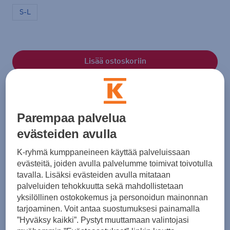
S-L
Lisää ostoskoriin
Tarkista saatavuus ja tilaa myymälästä
Parempaa palvelua
Verkkokauppa:
Saatavilla
Myymälät:
Saatavilla
evästeiden avulla
K-ryhmä kumppaneineen käyttää palveluissaan
Valitse koko nähdäksesi myymäläsaatavuuden.
evästeitä, joiden avulla palvelumme toimivat toivotulla
tavalla. Lisäksi evästeiden avulla mitataan
palveluiden tehokkuutta sekä mahdollistetaan
Arvioitu toimitusaika 1-3 arkipäivää.
yksilöllinen ostokokemus ja personoidun mainonnan
Tilaus- ja toimituskulut
tarjoaminen. Voit antaa suostumuksesi painamalla
”Hyväksy kaikki”. Pystyt muuttamaan valintojasi
Ilmainen palautus