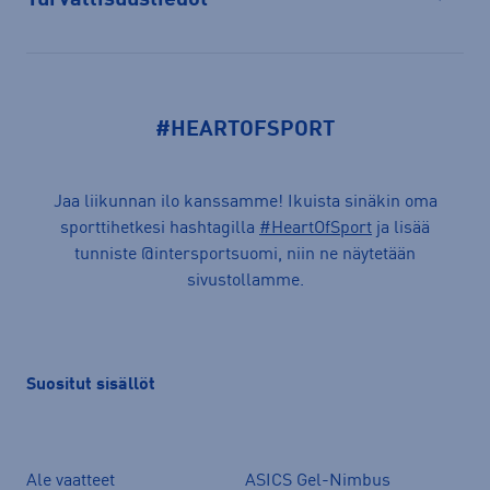
Avaa
#HEARTOFSPORT
Jaa liikunnan ilo kanssamme! Ikuista sinäkin oma
sporttihetkesi hashtagilla
#HeartOfSport
ja lisää
tunniste @intersportsuomi, niin ne näytetään
sivustollamme.
Suositut sisällöt
Ale vaatteet
ASICS Gel-Nimbus