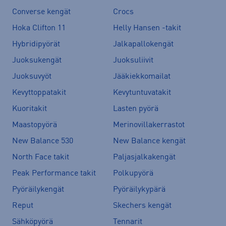
Converse kengät
Crocs
Hoka Clifton 11
Helly Hansen -takit
Hybridipyörät
Jalkapallokengät
Juoksukengät
Juoksuliivit
Juoksuvyöt
Jääkiekkomailat
Kevyttoppatakit
Kevytuntuvatakit
Kuoritakit
Lasten pyörä
Maastopyörä
Merinovillakerrastot
New Balance 530
New Balance kengät
North Face takit
Paljasjalkakengät
Peak Performance takit
Polkupyörä
Pyöräilykengät
Pyöräilykypärä
Reput
Skechers kengät
Sähköpyörä
Tennarit