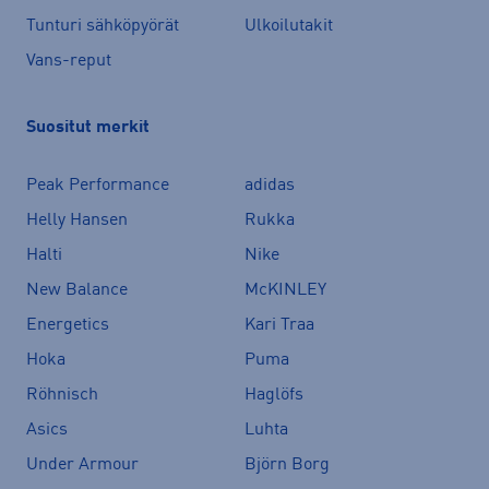
Tunturi sähköpyörät
Ulkoilutakit
Vans-reput
Suositut merkit
Peak Performance
adidas
Helly Hansen
Rukka
Halti
Nike
New Balance
McKINLEY
Energetics
Kari Traa
Hoka
Puma
Röhnisch
Haglöfs
Asics
Luhta
Under Armour
Björn Borg