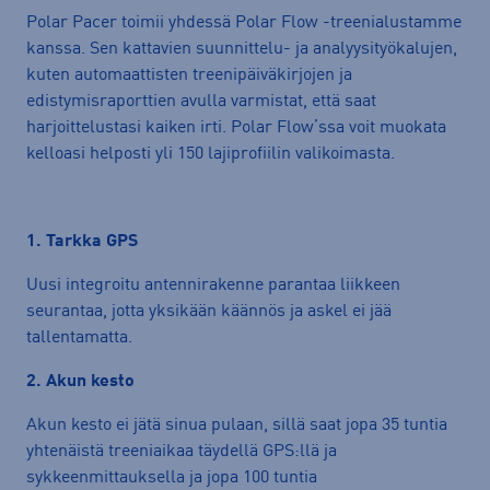
Polar Pacer toimii yhdessä Polar Flow -treenialustamme
kanssa. Sen kattavien suunnittelu- ja analyysityökalujen,
kuten automaattisten treenipäiväkirjojen ja
edistymisraporttien avulla varmistat, että saat
harjoittelustasi kaiken irti. Polar Flow’ssa voit muokata
kelloasi helposti yli 150 lajiprofiilin valikoimasta.
1. Tarkka GPS
Uusi integroitu antennirakenne parantaa liikkeen
seurantaa, jotta yksikään käännös ja askel ei jää
tallentamatta.
2. Akun kesto
Akun kesto ei jätä sinua pulaan, sillä saat jopa 35 tuntia
yhtenäistä treeniaikaa täydellä GPS:llä ja
sykkeenmittauksella ja jopa 100 tuntia