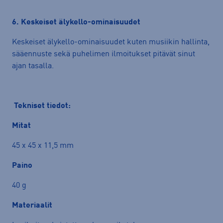
6. Keskeiset älykello-ominaisuudet
Keskeiset älykello-ominaisuudet kuten musiikin hallinta,
sääennuste sekä puhelimen ilmoitukset pitävät sinut
ajan tasalla.
Tekniset tiedot:
Mitat
45 x 45 x 11,5 mm
Paino
40 g
Materiaalit