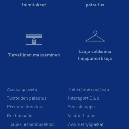
toimitukset
palautus
Laaja valikoima
Turvallinen maksaminen
huippu­merkkejä
Asiakaspalvelu
Tietoa Intersportista
Tuotteiden palautus
Intersport Club
Peruutusilmoitus
Seurakauppa
Reklamaatio
Vastuullisuus
Tilaus- ja toimitusehdot
Avoimet työpaikat