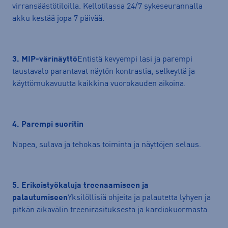
virransäästötiloilla. Kellotilassa 24/7 sykeseurannalla
akku kestää jopa 7 päivää.
3. MIP-värinäyttö
Entistä kevyempi lasi ja parempi
taustavalo parantavat näytön kontrastia, selkeyttä ja
käyttömukavuutta kaikkina vuorokauden aikoina.
4. Parempi suoritin
Nopea, sulava ja tehokas toiminta ja näyttöjen selaus.
5. Erikoistyökaluja treenaamiseen ja
palautumiseen
Yksilöllisiä ohjeita ja palautetta lyhyen ja
pitkän aikavälin treenirasituksesta ja kardiokuormasta.