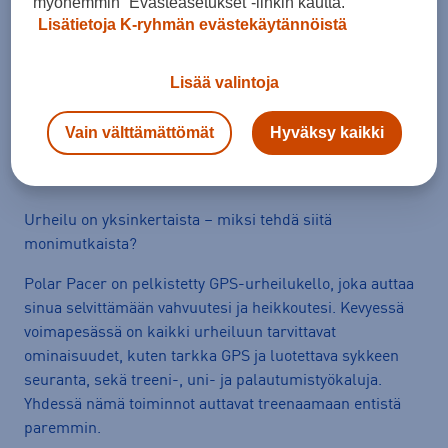
myöhemmin ”Evästeasetukset”-linkin kautta.
Lisätietoja K-ryhmän evästekäytännöistä
Erämaksulaskuri
Avaa
Lisää valintoja
Vain välttämättömät
Hyväksy kaikki
Tuotetiedot
Avaa
Urheilu on yksinkertaista – miksi tehdä siitä
monimutkaista?
Polar Pacer on pelkistetty GPS-urheilukello, joka auttaa
sinua selvittämään vahvuutesi ja heikkoutesi. Kevyessä
voimapesässä on kaikki urheiluun tarvittavat
ominaisuudet, kuten tarkka GPS ja luotettava sykkeen
seuranta, sekä treeni-, uni- ja palautumistyökaluja.
Yhdessä nämä toiminnot auttavat treenaamaan entistä
paremmin.