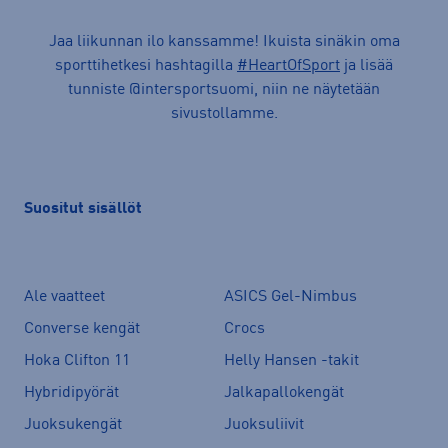
Jaa liikunnan ilo kanssamme! Ikuista sinäkin oma
sporttihetkesi hashtagilla
#HeartOfSport
ja lisää
tunniste @intersportsuomi, niin ne näytetään
sivustollamme.
Suositut sisällöt
Ale vaatteet
ASICS Gel-Nimbus
Converse kengät
Crocs
Hoka Clifton 11
Helly Hansen -takit
Hybridipyörät
Jalkapallokengät
Juoksukengät
Juoksuliivit