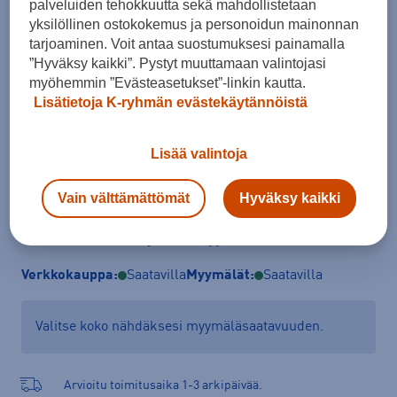
palveluiden tehokkuutta sekä mahdollistetaan
Koko
yksilöllinen ostokokemus ja personoidun mainonnan
tarjoaminen. Voit antaa suostumuksesi painamalla
XS
S
M
L
XL
XXL
”Hyväksy kaikki”. Pystyt muuttamaan valintojasi
myöhemmin ”Evästeasetukset”-linkin kautta.
Kokotaulukko
Lisätietoja K-ryhmän evästekäytännöistä
Lisää valintoja
Lisää ostoskoriin
Vain välttämättömät
Hyväksy kaikki
Tarkista saatavuus ja tilaa myymälästä
Verkkokauppa:
Saatavilla
Myymälät:
Saatavilla
Valitse koko nähdäksesi myymäläsaatavuuden.
Arvioitu toimitusaika 1-3 arkipäivää.