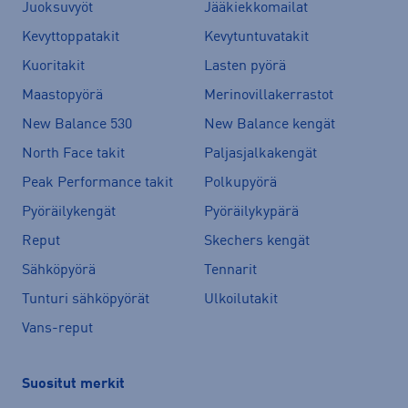
Juoksuvyöt
Jääkiekkomailat
Kevyttoppatakit
Kevytuntuvatakit
Kuoritakit
Lasten pyörä
Maastopyörä
Merinovillakerrastot
New Balance 530
New Balance kengät
North Face takit
Paljasjalkakengät
Peak Performance takit
Polkupyörä
Pyöräilykengät
Pyöräilykypärä
Reput
Skechers kengät
Sähköpyörä
Tennarit
Tunturi sähköpyörät
Ulkoilutakit
Vans-reput
Suositut merkit