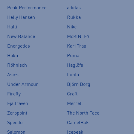
Peak Performance
adidas
Helly Hansen
Rukka
Halti
Nike
New Balance
McKINLEY
Energetics
Kari Traa
Hoka
Puma
Röhnisch
Haglöfs
Asics
Luhta
Under Armour
Björn Borg
Firefly
Craft
Fjällräven
Merrell
Zeropoint
The North Face
Speedo
CamelBak
Salomon
Icepeak