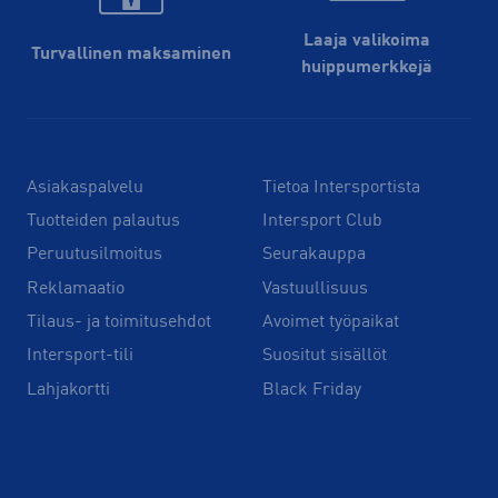
Laaja valikoima
Turvallinen maksaminen
huippu­merkkejä
Asiakaspalvelu
Tietoa Intersportista
Tuotteiden palautus
Intersport Club
Peruutusilmoitus
Seurakauppa
Reklamaatio
Vastuullisuus
Tilaus- ja toimitusehdot
Avoimet työpaikat
Intersport-tili
Suositut sisällöt
Lahjakortti
Black Friday