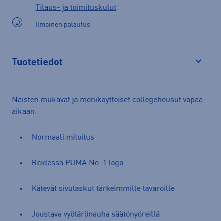
Tilaus- ja toimituskulut
Ilmainen palautus
Tuotetiedot
Avaa
Naisten mukavat ja monikäyttöiset collegehousut vapaa-
aikaan.
Normaali mitoitus
Reidessä PUMA No. 1 logo
Kätevät sivutaskut tärkeimmille tavaroille
Joustava vyötärönauha säätönyöreillä