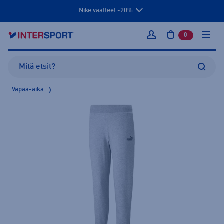
Nike vaatteet -20%
0
tuotetta osto
Kirjaudu sisään
Vapaa-aika