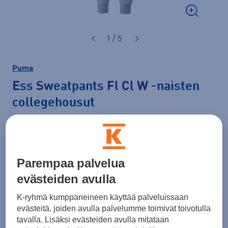
1 / 5
Puma
Ess Sweatpants Fl Cl W
-naisten
collegehousut
34,99 €
Normaalihinta: 35,00 €
Parempaa palvelua
Lisätietoa
30pv alin hinta: 34,99 €
evästeiden avulla
Väri
Harmaa
K-ryhmä kumppaneineen käyttää palveluissaan
evästeitä, joiden avulla palvelumme toimivat toivotulla
tavalla. Lisäksi evästeiden avulla mitataan