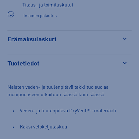
Tilaus- ja toimituskulut
Ilmainen palautus
Erämaksulaskuri
Avaa
Tuotetiedot
Avaa
Naisten veden- ja tuulenpitävä takki tuo suojaa
monipuoliseen ulkoiluun säässä kuin säässä.
Veden- ja tuulenpitävä DryVent™ -materiaali
Kaksi vetoketjutaskua