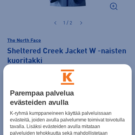
1 / 2
The North Face
Sheltered Creek Jacket W
-naisten
kuoritakki
100,00 €
Hinta verkossa
LAST CHANCE
Normaalihinta: 180,00 €
Parempaa palvelua
Lisätietoa
30pv alin hinta: 100,00 €
evästeiden avulla
Väri
Vaaleansininen
K-ryhmä kumppaneineen käyttää palveluissaan
evästeitä, joiden avulla palvelumme toimivat toivotulla
tavalla. Lisäksi evästeiden avulla mitataan
palveluiden tehokkuutta sekä mahdollistetaan