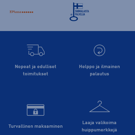
Nopeat ja edulliset
Helppo ja ilmainen
toimitukset
palautus
Laaja valikoima
Turvallinen maksaminen
huippu­merkkejä