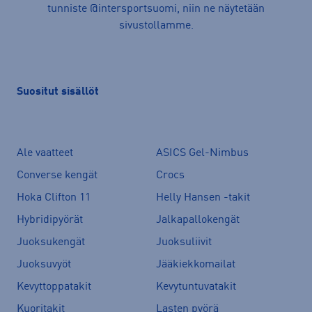
tunniste @intersportsuomi, niin ne näytetään
sivustollamme.
Suositut sisällöt
Ale vaatteet
ASICS Gel-Nimbus
Converse kengät
Crocs
Hoka Clifton 11
Helly Hansen -takit
Hybridipyörät
Jalkapallokengät
Juoksukengät
Juoksuliivit
Juoksuvyöt
Jääkiekkomailat
Kevyttoppatakit
Kevytuntuvatakit
Kuoritakit
Lasten pyörä