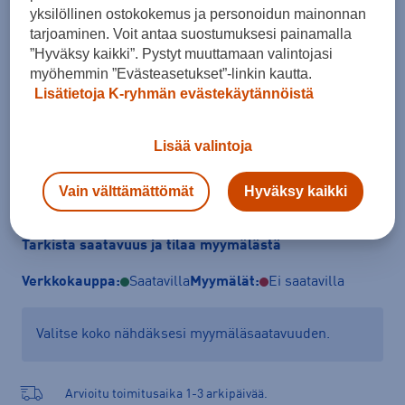
yksilöllinen ostokokemus ja personoidun mainonnan
Koko
tarjoaminen. Voit antaa suostumuksesi painamalla
S
L
”Hyväksy kaikki”. Pystyt muuttamaan valintojasi
myöhemmin ”Evästeasetukset”-linkin kautta.
Kokotaulukko
Lisätietoja K-ryhmän evästekäytännöistä
Lisää valintoja
Lisää ostoskoriin
Vain välttämättömät
Hyväksy kaikki
Tarkista saatavuus ja tilaa myymälästä
Verkkokauppa:
Saatavilla
Myymälät:
Ei saatavilla
Valitse koko nähdäksesi myymäläsaatavuuden.
Arvioitu toimitusaika 1-3 arkipäivää.