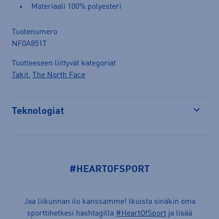
Materiaali 100% polyesteri
Tuotenumero
NF0A851T
Tuotteeseen liittyvät kategoriat
Takit
,
The North Face
Teknologiat
Avaa
#HEARTOFSPORT
Jaa liikunnan ilo kanssamme! Ikuista sinäkin oma
sporttihetkesi hashtagilla
#HeartOfSport
ja lisää