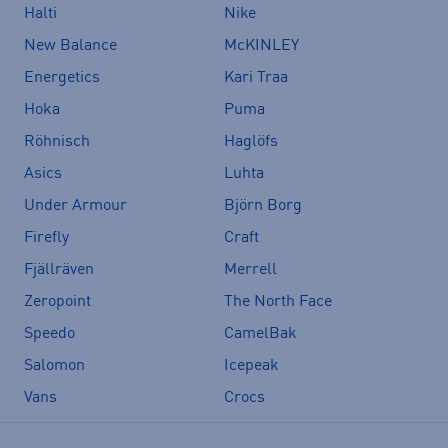
Halti
Nike
New Balance
McKINLEY
Energetics
Kari Traa
Hoka
Puma
Röhnisch
Haglöfs
Asics
Luhta
Under Armour
Björn Borg
Firefly
Craft
Fjällräven
Merrell
Zeropoint
The North Face
Speedo
CamelBak
Salomon
Icepeak
Vans
Crocs