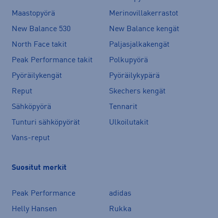
Maastopyörä
Merinovillakerrastot
New Balance 530
New Balance kengät
North Face takit
Paljasjalkakengät
Peak Performance takit
Polkupyörä
Pyöräilykengät
Pyöräilykypärä
Reput
Skechers kengät
Sähköpyörä
Tennarit
Tunturi sähköpyörät
Ulkoilutakit
Vans-reput
Suositut merkit
Peak Performance
adidas
Helly Hansen
Rukka