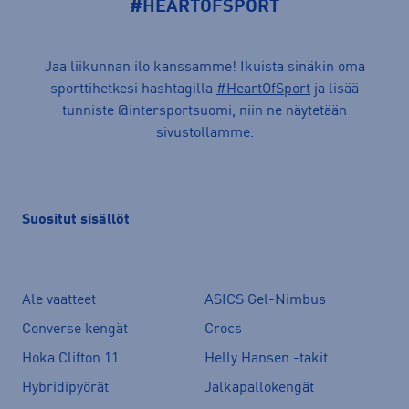
#HEARTOFSPORT
Jaa liikunnan ilo kanssamme! Ikuista sinäkin oma
sporttihetkesi hashtagilla
#HeartOfSport
ja lisää
tunniste @intersportsuomi, niin ne näytetään
sivustollamme.
Suositut sisällöt
Ale vaatteet
ASICS Gel-Nimbus
Converse kengät
Crocs
Hoka Clifton 11
Helly Hansen -takit
Hybridipyörät
Jalkapallokengät