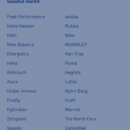
Suositut merkit
Peak Performance
adidas
Helly Hansen
Rukka
Halti
Nike
New Balance
McKINLEY
Energetics
Kari Traa
Hoka
Puma
Röhnisch
Haglöfs
Asics
Luhta
Under Armour
Björn Borg
Firefly
Craft
Fjällräven
Merrell
Zeropoint
The North Face
Speedo
CamelBak