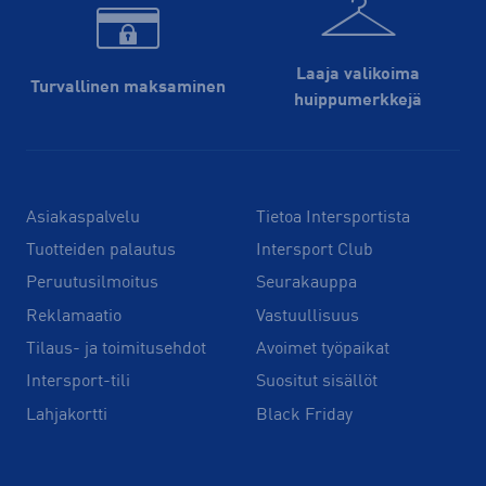
Laaja valikoima
Turvallinen maksaminen
huippu­merkkejä
Asiakaspalvelu
Tietoa Intersportista
Tuotteiden palautus
Intersport Club
Peruutusilmoitus
Seurakauppa
Reklamaatio
Vastuullisuus
Tilaus- ja toimitusehdot
Avoimet työpaikat
Intersport-tili
Suositut sisällöt
Lahjakortti
Black Friday