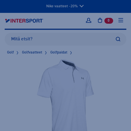
Nike vaatteet -20%
0
tuotetta osto
Kirjaudu sisään
Golf
Golfvaatteet
Golfpaidat