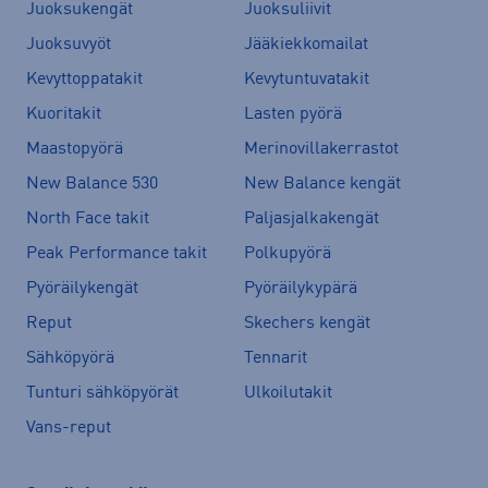
Juoksukengät
Juoksuliivit
Juoksuvyöt
Jääkiekkomailat
Kevyttoppatakit
Kevytuntuvatakit
Kuoritakit
Lasten pyörä
Maastopyörä
Merinovillakerrastot
New Balance 530
New Balance kengät
North Face takit
Paljasjalkakengät
Peak Performance takit
Polkupyörä
Pyöräilykengät
Pyöräilykypärä
Reput
Skechers kengät
Sähköpyörä
Tennarit
Tunturi sähköpyörät
Ulkoilutakit
Vans-reput