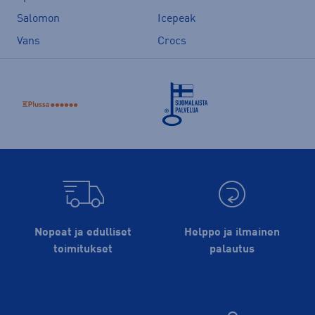
Salomon
Icepeak
Vans
Crocs
Nopeat ja edulliset
Helppo ja ilmainen
toimitukset
palautus