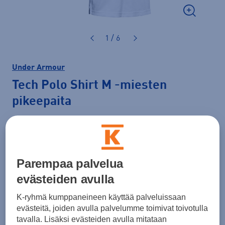
1 / 6
Under Armour
Tech Polo Shirt M
-miesten
pikeepaita
39,99 €
Normaalihinta: 45,00 €
Lisätietoa
Parempaa palvelua
30pv alin hinta: 39,99 €
evästeiden avulla
Väri
Valkoinen
K-ryhmä kumppaneineen käyttää palveluissaan
evästeitä, joiden avulla palvelumme toimivat toivotulla
tavalla. Lisäksi evästeiden avulla mitataan