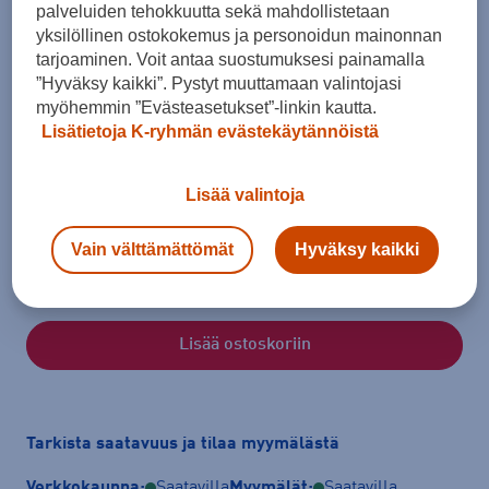
palveluiden tehokkuutta sekä mahdollistetaan
yksilöllinen ostokokemus ja personoidun mainonnan
tarjoaminen. Voit antaa suostumuksesi painamalla
”Hyväksy kaikki”. Pystyt muuttamaan valintojasi
myöhemmin ”Evästeasetukset”-linkin kautta.
Lisätietoja K-ryhmän evästekäytännöistä
Koko
Lisää valintoja
S
M
L
XL
XXL
XXXL
4XL
Vain välttämättömät
Hyväksy kaikki
Kokotaulukko
Lisää ostoskoriin
Tarkista saatavuus ja tilaa myymälästä
Verkkokauppa:
Saatavilla
Myymälät:
Saatavilla