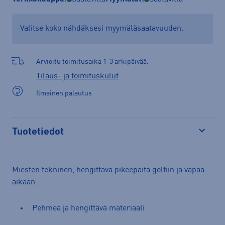
Valitse koko nähdäksesi myymäläsaatavuuden.
Arvioitu toimitusaika 1-3 arkipäivää.
Tilaus- ja toimituskulut
Ilmainen palautus
Tuotetiedot
Avaa
Miesten tekninen, hengittävä pikeepaita golfiin ja vapaa-
aikaan.
Pehmeä ja hengittävä materiaali